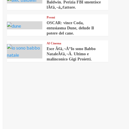
Baldwin. Perizia FBI smentisce
lÃ¢â‚¬â„¢attore.
Premi
OSCAR: vince Coda,
entusiasma Dune, delude Il
potere del cane.
Al Cinema
Esce Ã¢â‚¬Å“Io sono Babbo
NataleÃ¢â‚¬Â. Ultimo e
malinconico Gigi Proietti.