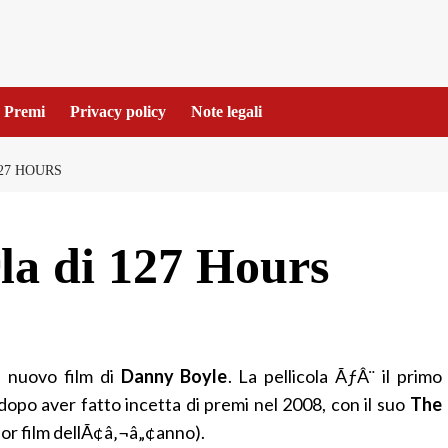
Premi
Privacy policy
Note legali
27 HOURS
la di 127 Hours
il nuovo film di
Danny Boyle
. La pellicola ÃƒÂ¨ il primo
dopo aver fatto incetta di premi nel 2008, con il suo
The
lior film dellÃ¢â‚¬â„¢anno).