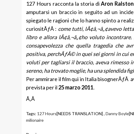
127 Hours racconta la storia di
Aron Ralston
amputarsi un braccio in seguito ad un inci
spiegato le ragioni che lo hanno spinto a realiz
curiositÃƒÂ :
come tutti, lÃ¢â‚¬â„¢avevo letta
libro e allora lÃ¢â‚¬â„¢ho voluto incontrare
consapevolezza che quella tragedia che avre
positiva, perchÃƒÂ© in quei sei giorni in cui 
voluti per tagliarsi il braccio, aveva rimesso
sereno, ha trovato moglie, ha una splendida figlia
Per ammirare il film qui in Italia bisognerÃƒÂ 
prevista per il
25 marzo 2011
.
Ã‚Â
Tags:
127 Hours
[NEEDS TRANSLATION] ,
Danny Boyle
[N
milionaire