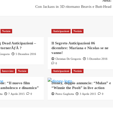
Next:
Con Jackass in 3D ritornano Beavis e Butt-Head
Notizie
Anticipazioni
Notizie
 Dead Anticipazioni –
Il Segreto Anticipazioni 06
 tornerÃƒÂ ?
dicembre: Mariana e Nicolas se ne
vanno!
 Gregorio
5 Dicembre 2016
Christian De Gregorio
5 Dicembre 2016
0
Interviste
Notizie
Anticipazioni
Notizie
ne: “Il nuovo film
Disney, doppio annuncio: “Mulan” e
ambolesco e dinamico”
“Winnie the Pooh” in live action
tta
7 Aprile 2015
0
Pietro Gugliotta
3 Aprile 2015
0