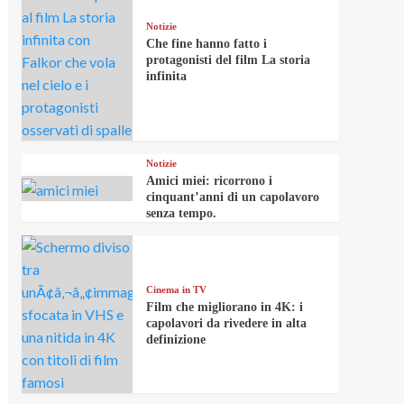
Notizie
Che fine hanno fatto i
protagonisti del film La storia
infinita
Notizie
Amici miei: ricorrono i
cinquant’anni di un capolavoro
senza tempo.
Cinema in TV
Film che migliorano in 4K: i
capolavori da rivedere in alta
definizione