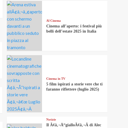
Al Cinema
Cinema all’aperto: i festival più
belli dell’estate 2025 in Italia
Cinema in TV
5 film ispirati a storie vere che ti
faranno riflettere (luglio 2025)
Notizie
Il Ã¢â‚¬Å“gialloÃ¢â‚¬Â di Alec