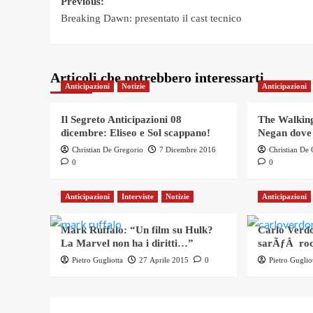
Post
Previous:
Breaking Dawn: presentato il cast tecnico
navigation
Articoli che potrebbero interessarti
Anticipazioni
Notizie
Anticipazioni
Il Segreto Anticipazioni 08
The Walking
dicembre: Eliseo e Sol scappano!
Negan dove
Christian De Gregorio
7 Dicembre 2016
Christian De
0
0
Anticipazioni
Interviste
Notizie
Anticipazioni
Mark Ruffalo: “Un film su Hulk?
Carlo Verdo
La Marvel non ha i diritti…”
sarÃƒÂ roc
Pietro Gugliotta
27 Aprile 2015
0
Pietro Guglio