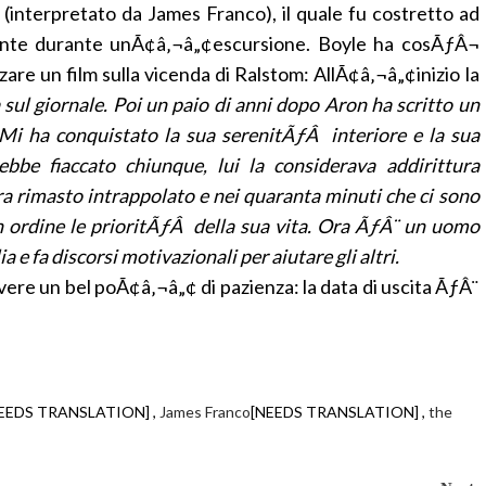
(interpretato da James Franco), il quale fu costretto ad
dente durante unÃ¢â‚¬â„¢escursione. Boyle ha cosÃƒÂ¬
zare un film sulla vicenda di Ralstom: AllÃ¢â‚¬â„¢inizio la
 sul giornale. Poi un paio di anni dopo Aron ha scritto un
. Mi ha conquistato la sua serenitÃƒÂ interiore e la sua
bbe fiaccato chiunque, lui la considerava addirittura
era rimasto intrappolato e nei quaranta minuti che ci sono
 in ordine le prioritÃƒÂ della sua vita. Ora ÃƒÂ¨ un uomo
 e fa discorsi motivazionali per aiutare gli altri.
avere un bel poÃ¢â‚¬â„¢ di pazienza: la data di uscita ÃƒÂ¨
EEDS TRANSLATION] ,
James Franco
[NEEDS TRANSLATION] ,
the