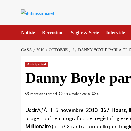
Salta
al
contenuto
Notizie
Recensioni
Saghe & Serie
Interviste
CASA
2010
OTTOBRE
J
DANNY BOYLE PARLA DI 1
Anticipazioni
Danny Boyle par
marziano.torresi
11 Ottobre 2010
0
UscirÃƒÂ il 5 novembre 2010,
127 Hours
, 
progetto cinematografico del regista inglese 
Millionaire
(otto Oscar tra cui quello per il mig