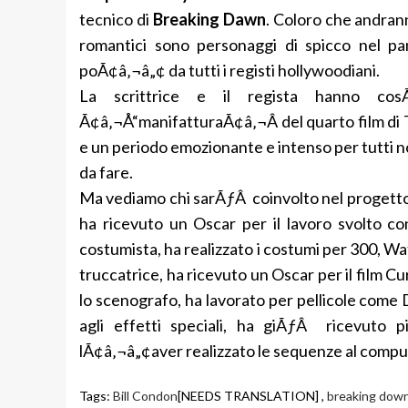
tecnico di
Breaking Dawn
. Coloro che andrann
romantici sono personaggi di spicco nel p
poÃ¢â‚¬â„¢ da tutti i registi hollywoodiani.
La scrittrice e il regista hanno co
Ã¢â‚¬Å“manifatturaÃ¢â‚¬Â del quarto film di 
e un periodo emozionante e intenso per tutti no
da fare.
Ma vediamo chi sarÃƒÂ coinvolto nel progett
ha ricevuto un Oscar per il lavoro svolto co
costumista, ha realizzato i costumi per 300, W
truccatrice, ha ricevuto un Oscar per il film C
lo scenografo, ha lavorato per pellicole come
agli effetti speciali, ha giÃƒÂ ricevuto
lÃ¢â‚¬â„¢aver realizzato le sequenze al comput
Tags:
Bill Condon
[NEEDS TRANSLATION] ,
breaking dow