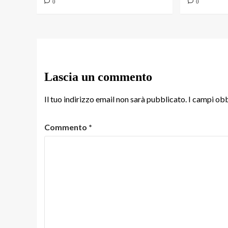
0
0
Lascia un commento
Il tuo indirizzo email non sarà pubblicato.
I campi obb
Commento
*