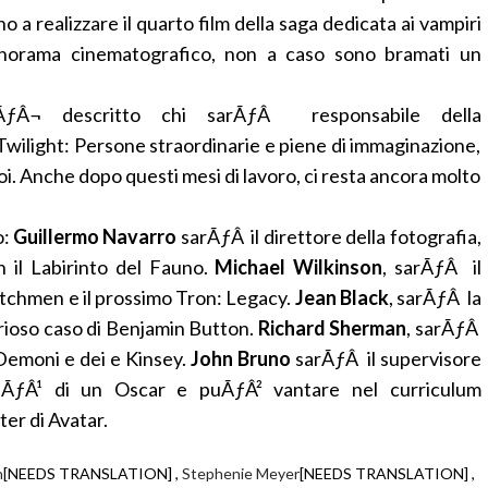
o a realizzare il quarto film della saga dedicata ai vampiri
anorama cinematografico, non a caso sono bramati un
sÃƒÂ¬ descritto chi sarÃƒÂ responsabile della
Twilight: Persone straordinarie e piene di immaginazione,
i. Anche dopo questi mesi di lavoro, ci resta ancora molto
o:
Guillermo Navarro
sarÃƒÂ il direttore della fotografia,
n il Labirinto del Fauno.
Michael Wilkinson
, sarÃƒÂ il
atchmen e il prossimo Tron: Legacy.
Jean Black
, sarÃƒÂ la
urioso caso di Benjamin Button.
Richard Sherman
, sarÃƒÂ
 Demoni e dei e Kinsey.
John Bruno
sarÃƒÂ il supervisore
 piÃƒÂ¹ di un Oscar e puÃƒÂ² vantare nel curriculum
er di Avatar.
n
[NEEDS TRANSLATION] ,
Stephenie Meyer
[NEEDS TRANSLATION] ,