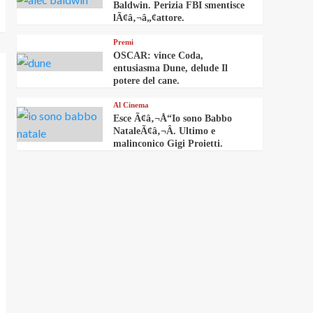
Baldwin. Perizia FBI smentisce
lÃ¢â‚¬â„¢attore.
Premi
OSCAR: vince Coda,
entusiasma Dune, delude Il
potere del cane.
Al Cinema
Esce Ã¢â‚¬Å“Io sono Babbo
NataleÃ¢â‚¬Â. Ultimo e
malinconico Gigi Proietti.