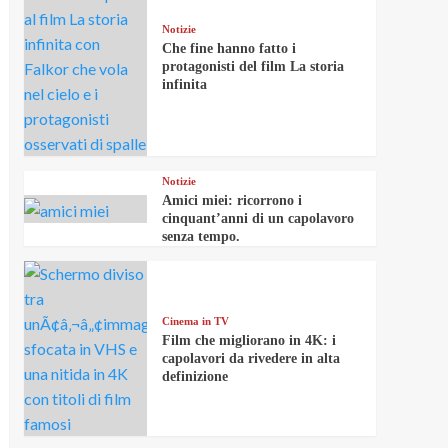
Notizie
Che fine hanno fatto i
protagonisti del film La storia
infinita
Notizie
Amici miei: ricorrono i
cinquant’anni di un capolavoro
senza tempo.
Cinema in TV
Film che migliorano in 4K: i
capolavori da rivedere in alta
definizione