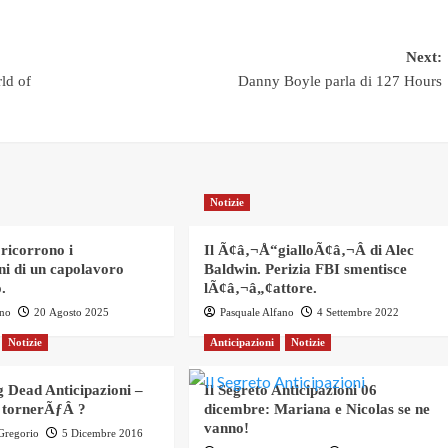
Next:
ld of
Danny Boyle parla di 127 Hours
Notizie
 ricorrono i
Il Ã¢â‚¬Å“gialloÃ¢â‚¬Â di Alec
ni di un capolavoro
Baldwin. Perizia FBI smentisce
.
lÃ¢â‚¬â„¢attore.
ano
20 Agosto 2025
Pasquale Alfano
4 Settembre 2022
Notizie
Anticipazioni
Notizie
 Dead Anticipazioni –
Il Segreto Anticipazioni 06
 tornerÃƒÂ ?
dicembre: Mariana e Nicolas se ne
vanno!
 Gregorio
5 Dicembre 2016