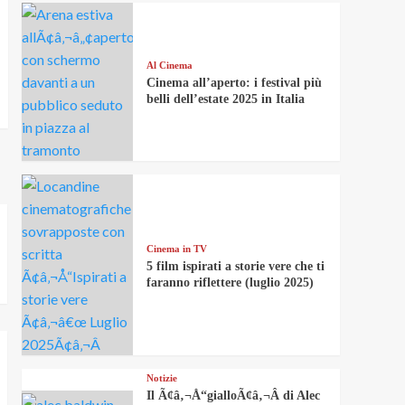
Al Cinema
Cinema all’aperto: i festival più
belli dell’estate 2025 in Italia
Cinema in TV
5 film ispirati a storie vere che ti
faranno riflettere (luglio 2025)
Notizie
Il Ã¢â‚¬Å“gialloÃ¢â‚¬Â di Alec