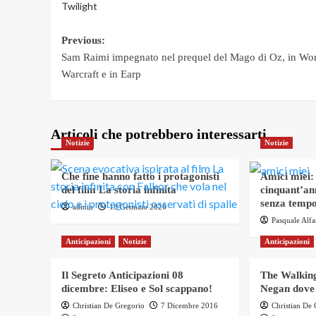
Twilight
Post
Previous:
Sam Raimi impegnato nel prequel del Mago di Oz, in Wor
navigation
Warcraft e in Earp
Articoli che potrebbero interessarti
Notizie
Notizie
Che fine hanno fatto i protagonisti
Amici miei:
del film La storia infinita
cinquant’an
senza tempo
admin
13 Gennaio 2026
Pasquale Alf
Anticipazioni
Notizie
Anticipazioni
Il Segreto Anticipazioni 08
The Walking
dicembre: Eliseo e Sol scappano!
Negan dove
Christian De Gregorio
7 Dicembre 2016
Christian De