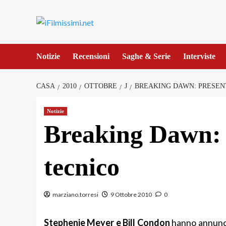
Salta
al
contenuto
Notizie
Recensioni
Saghe & Serie
Interviste
CASA
2010
OTTOBRE
J
BREAKING DAWN: PRESENT
Notizie
Breaking Dawn: p
tecnico
marziano.torresi
9 Ottobre 2010
0
Stephenie Meyer e Bill Condon
hanno annunci