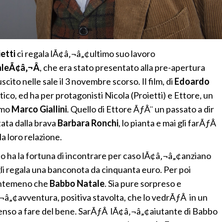
ietti
ci regala lÃ¢â‚¬â„¢ultimo suo lavoro
leÃ¢â‚¬Â
, che era stato presentato alla pre-apertura
uscito nelle sale il 3 novembre scorso. Il film, di
Edoardo
co, ed ha per protagonisti Nicola (Proietti) e Ettore, un
timo
Marco Giallini
. Quello di Ettore ÃƒÂ¨ un passato a dir
tata dalla brava
Barbara Ronchi
, lo pianta e mai gli farÃƒÂ
a loro relazione.
no ha la fortuna di incontrare per caso lÃ¢â‚¬â„¢anziano
i regala una banconota da cinquanta euro. Per poi
nientemeno che
Babbo Natale
. Sia pure sorpreso e
‚¬â„¢avventura, positiva stavolta, che lo vedrÃƒÂ in un
penso a fare del bene. SarÃƒÂ lÃ¢â‚¬â„¢aiutante di Babbo