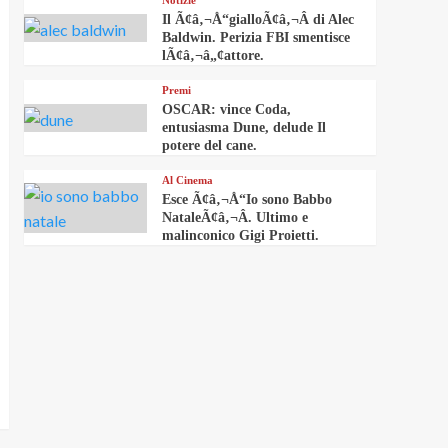
Notizie
Il Ã¢â‚¬Å“gialloÃ¢â‚¬Â di Alec
Baldwin. Perizia FBI smentisce
lÃ¢â‚¬â„¢attore.
Premi
OSCAR: vince Coda,
entusiasma Dune, delude Il
potere del cane.
Al Cinema
Esce Ã¢â‚¬Å“Io sono Babbo
NataleÃ¢â‚¬Â. Ultimo e
malinconico Gigi Proietti.