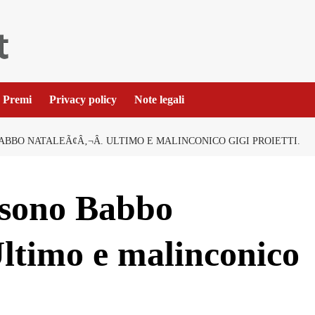
Premi
Privacy policy
Note legali
ABBO NATALEÃ¢Â‚¬Â. ULTIMO E MALINCONICO GIGI PROIETTI.
 sono Babbo
ltimo e malinconico