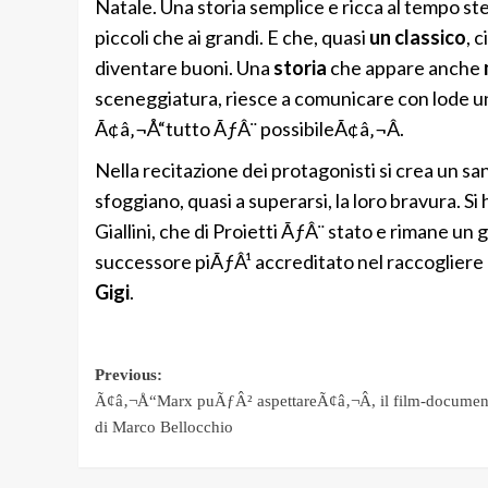
Natale. Una storia semplice e ricca al tempo ste
piccoli che ai grandi. E che, quasi
un classico
, 
diventare buoni. Una
storia
che appare anche
sceneggiatura, riesce a comunicare con lode u
Ã¢â‚¬Å“tutto ÃƒÂ¨ possibileÃ¢â‚¬Â.
Nella recitazione dei protagonisti si crea un 
sfoggiano, quasi a superarsi, la loro bravura. S
Giallini, che di Proietti ÃƒÂ¨ stato e rimane 
successore piÃƒÂ¹ accreditato nel raccogliere
Gigi
.
Post
Previous:
Ã¢â‚¬Å“Marx puÃƒÂ² aspettareÃ¢â‚¬Â, il film-documen
navigation
di Marco Bellocchio