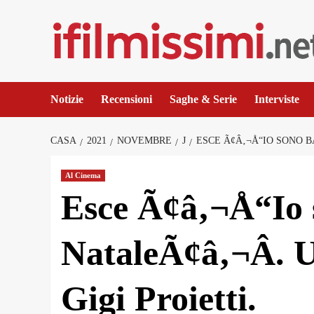
Salta
al
contenuto
Notizie
Recensioni
Saghe & Serie
Interviste
CASA
2021
NOVEMBRE
J
ESCE Ã¢Â‚¬Å“IO SONO B
Al Cinema
Esce Ã¢â‚¬Å“Io
NataleÃ¢â‚¬Â. U
Gigi Proietti.