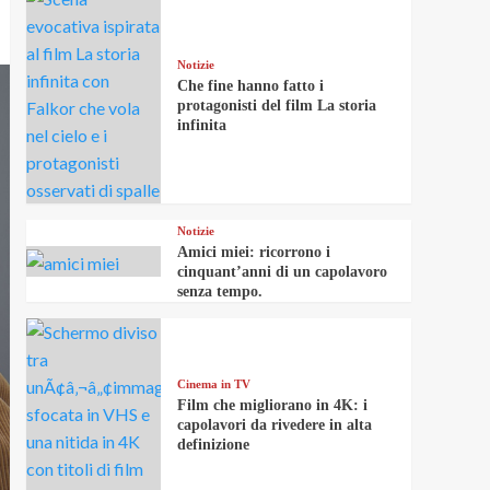
Notizie
Che fine hanno fatto i
protagonisti del film La storia
infinita
Notizie
Amici miei: ricorrono i
cinquant’anni di un capolavoro
senza tempo.
Cinema in TV
Film che migliorano in 4K: i
capolavori da rivedere in alta
definizione