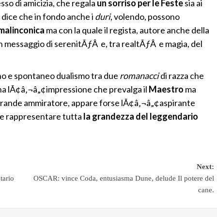
sso di amicizia, che regala
un sorriso per le Feste
sia ai
ci dice che in fondo anche i
duri
, volendo, possono
malinconica
ma con la quale il regista, autore anche della
n messaggio di serenitÃƒÂ e, tra realtÃƒÂ e magia, del
sano e spontaneo dualismo tra due
romanacci
di razza che
i ha lÃ¢â‚¬â„¢impressione che prevalga il
Maestro
ma
un grande ammiratore, appare forse lÃ¢â‚¬â„¢aspirante
 e rappresentare tutta
la grandezza del leggendario
Next:
tario
OSCAR: vince Coda, entusiasma Dune, delude Il potere del
cane.