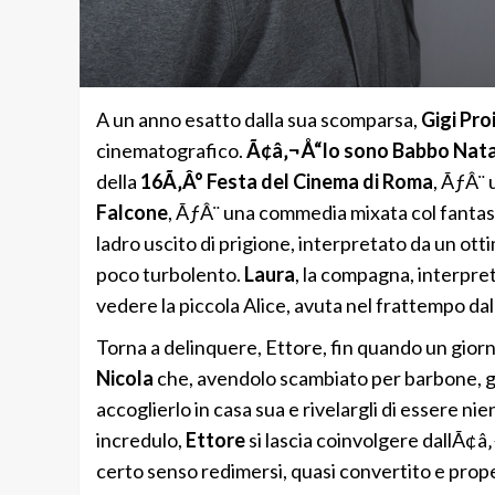
A un anno esatto dalla sua scomparsa,
Gigi Pro
cinematografico.
Ã¢â‚¬Å“Io sono
Babbo Nata
della
16Ã‚Â° Festa del Cinema di Roma
, ÃƒÂ¨ 
Falcone
, ÃƒÂ¨ una commedia mixata col fantasti
ladro uscito di prigione, interpretato da un ot
poco turbolento.
Laura
, la compagna, interpre
vedere la piccola Alice, avuta nel frattempo dall
Torna a delinquere, Ettore, fin quando un gior
Nicola
che, avendolo scambiato per barbone, gl
accoglierlo in casa sua e rivelargli di essere 
incredulo,
Ettore
si lascia coinvolgere dallÃ¢â
certo senso redimersi, quasi convertito e pro