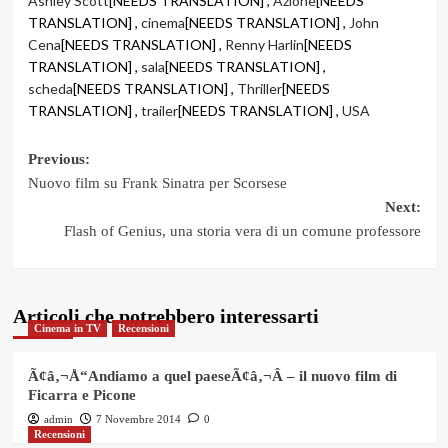
Ashley Scott
[NEEDS TRANSLATION] ,
Azione
[NEEDS
TRANSLATION] ,
cinema
[NEEDS TRANSLATION] ,
John
Cena
[NEEDS TRANSLATION] ,
Renny Harlin
[NEEDS
TRANSLATION] ,
sala
[NEEDS TRANSLATION] ,
scheda
[NEEDS TRANSLATION] ,
Thriller
[NEEDS
TRANSLATION] ,
trailer
[NEEDS TRANSLATION] ,
USA
Post
Previous:
Nuovo film su Frank Sinatra per Scorsese
navigation
Next:
Flash of Genius, una storia vera di un comune professore
Articoli che potrebbero interessarti
Cinema in TV
Recensioni
Ã¢â‚¬Å“Andiamo a quel paeseÃ¢â‚¬Â – il nuovo film di
Ficarra e Picone
admin
7 Novembre 2014
0
Recensioni