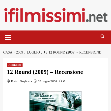
Salta
al
contenuto
Menu
principale
CASA
2009
LUGLIO
J
12 ROUND (2009) – RECENSIONE
Recensioni
12 Round (2009) – Recensione
Pietro Gugliotta
31 Luglio 2009
0