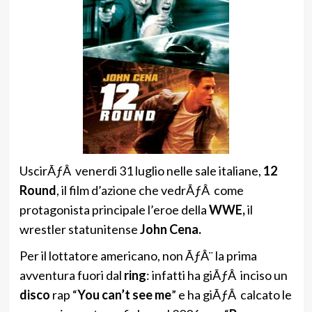
UscirÃƒÂ venerdi 31 luglio nelle sale italiane,
12
Round
, il film d’azione che vedrÃƒÂ come
protagonista principale l’eroe della
WWE,
il
wrestler statunitense
John Cena.
Per il lottatore americano, non ÃƒÂ¨ la prima
avventura fuori dal
ring
: infatti ha giÃƒÂ inciso un
disco
rap “
You can’t see me
” e ha giÃƒÂ calcato le