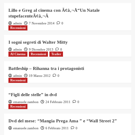
Lillo e Greg al cinema con Ã¢â‚¬Å“Un Natale
stupefacenteÃ¢â‚¬Â
admin
7 Novembre 2014
0
Recensioni
I sogni segreti di Walter Mitty
admin
9 Dicembre 2013
0
Al Cinema
Recensioni
Trailer
Battleship – Rihanna tra i protagonisti
admin
19 Marzo 2012
0
Recensioni
“Figli delle stelle” in dvd
emanuele.zambon
24 Febbraio 2011
0
Recensioni
Dvd del mese: “Mangia Prega Ama ” e “Wall Street 2”
emanuele.zambon
6 Febbraio 2011
0