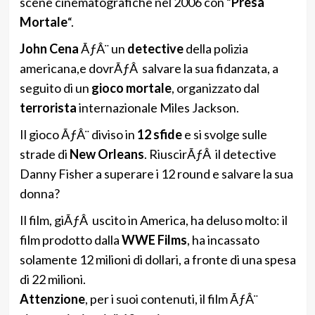
scene cinematografiche nel 2006 con “
Presa
Mortale
“.
John Cena
ÃƒÂ¨ un
detective
della polizia
americana,e dovrÃƒÂ salvare la sua fidanzata, a
seguito di un
gioco mortale
, organizzato dal
terrorista
internazionale Miles Jackson.
Il gioco ÃƒÂ¨ diviso in
12 sfide
e si svolge sulle
strade di
New Orleans
. RiuscirÃƒÂ il detective
Danny Fisher a superare i 12 round e salvare la sua
donna?
Il film, giÃƒÂ uscito in America, ha deluso molto: il
film prodotto dalla
WWE Films
, ha incassato
solamente 12 milioni di dollari, a fronte di una spesa
di 22 milioni.
Attenzione
, per i suoi contenuti, il film ÃƒÂ¨