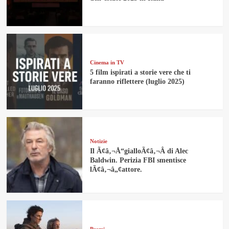
Cinema in TV
5 film ispirati a storie vere che ti
faranno riflettere (luglio 2025)
Notizie
Il Ã¢â‚¬Å“gialloÃ¢â‚¬Â di Alec
Baldwin. Perizia FBI smentisce
lÃ¢â‚¬â„¢attore.
Premi