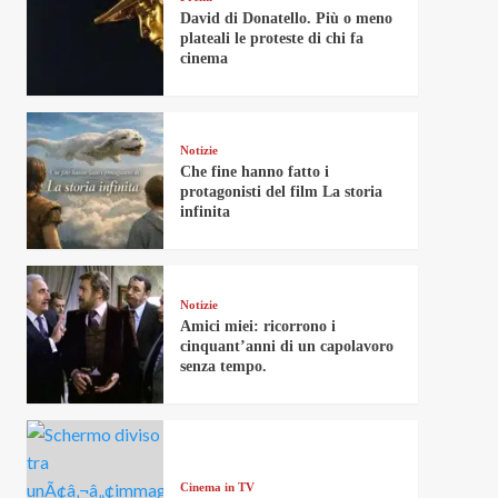
David di Donatello. Più o meno
plateali le proteste di chi fa
cinema
Notizie
Che fine hanno fatto i
protagonisti del film La storia
infinita
Notizie
Amici miei: ricorrono i
cinquant’anni di un capolavoro
senza tempo.
Cinema in TV