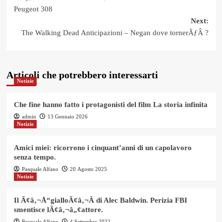
navigation
Peugeot 308
Next:
The Walking Dead Anticipazioni – Negan dove tornerÃƒÂ ?
Articoli che potrebbero interessarti
Notizie
Che fine hanno fatto i protagonisti del film La storia infinita
admin
13 Gennaio 2026
Notizie
Amici miei: ricorrono i cinquant’anni di un capolavoro
senza tempo.
Pasquale Alfano
20 Agosto 2025
Notizie
Il Ã¢â‚¬Å“gialloÃ¢â‚¬Â di Alec Baldwin. Perizia FBI
smentisce lÃ¢â‚¬â„¢attore.
Pasquale Alfano
4 Settembre 2022