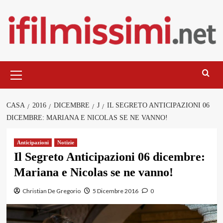
Salta
al
contenuto
Menu
principale
CASA
2016
DICEMBRE
J
IL SEGRETO ANTICIPAZIONI 06
DICEMBRE: MARIANA E NICOLAS SE NE VANNO!
Anticipazioni
Notizie
Il Segreto Anticipazioni 06 dicembre:
Mariana e Nicolas se ne vanno!
Christian De Gregorio
5 Dicembre 2016
0