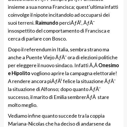
insieme a sua nonna Francisca; quest’ultima infatti
coinvolge il nipote incitandolo ad occuparsi dei
suoi terreni.
Raimundo
perciÃƒÂ², ÃƒÂ¨
insospettito del comportamento di Francisca e
cerca di parlare con Bosco.
Dopo il referendum in Italia, sembra strano ma
anche a Puente Viejo ÃƒÂ¨ ora di elezioni politiche
per eleggere il nuovo sindaco. Infatti Ã‚Â
Onesimo
e Hipolito
vogliono aprire la campagna elettorale!
A rendere ancora piÃƒÂ¹ felice la situazione ÃƒÂ¨
la situazione di Alfonso; dopo quanto ÃƒÂ¨
successo, il marito di Emilia sembrerÃƒÂ stare
molto meglio.
Vediamo infine quanto succede tra la coppia
Mariana-Nicolas che ha deciso di andarsene da