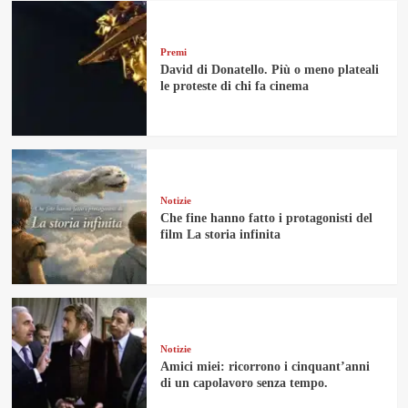
Premi
David di Donatello. Più o meno plateali
le proteste di chi fa cinema
Notizie
Che fine hanno fatto i protagonisti del
film La storia infinita
Notizie
Amici miei: ricorrono i cinquant’anni
di un capolavoro senza tempo.