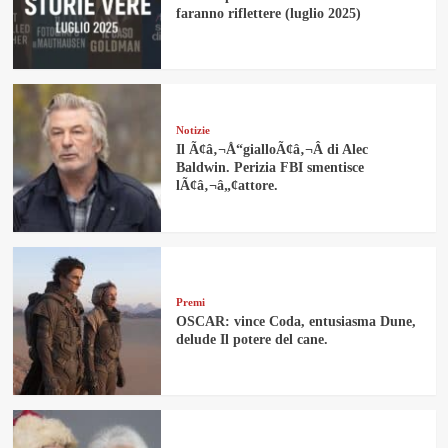
faranno riflettere (luglio 2025)
Notizie
Il Ã¢â‚¬Å“gialloÃ¢â‚¬Â di Alec
Baldwin. Perizia FBI smentisce
lÃ¢â‚¬â„¢attore.
Premi
OSCAR: vince Coda, entusiasma Dune,
delude Il potere del cane.