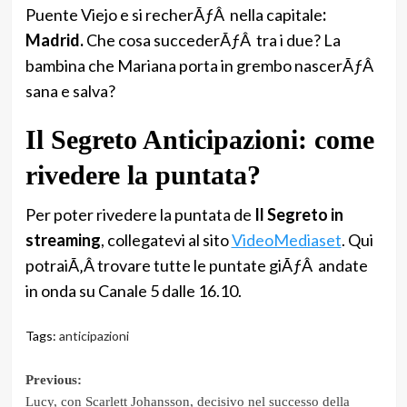
Puente Viejo e si recherÃƒÂ nella capitale
:
Madrid.
Che cosa succederÃƒÂ tra i due? La
bambina che Mariana porta in grembo nascerÃƒÂ
sana e salva?
Il Segreto Anticipazioni: come
rivedere la puntata?
Per poter rivedere la puntata de
Il Segreto in
streaming
, collegatevi al sito
VideoMediaset
. Qui
potraiÃ‚Â trovare tutte le puntate giÃƒÂ andate
in onda su Canale 5 dalle 16.10.
Tags:
anticipazioni
Post
Previous:
Lucy, con Scarlett Johansson, decisivo nel successo della