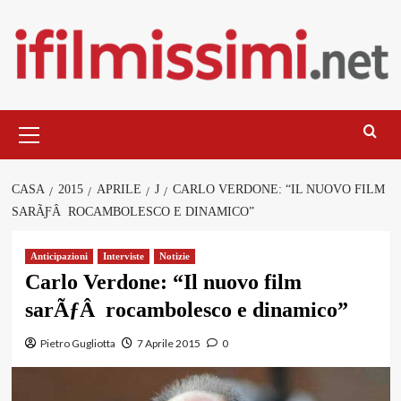
Salta
al
contenuto
Menu
principale
CASA
2015
APRILE
J
CARLO VERDONE: “IL NUOVO FILM
SARÃƑÂ ROCAMBOLESCO E DINAMICO”
Anticipazioni
Interviste
Notizie
Carlo Verdone: “Il nuovo film
sarÃƒÂ rocambolesco e dinamico”
Pietro Gugliotta
7 Aprile 2015
0