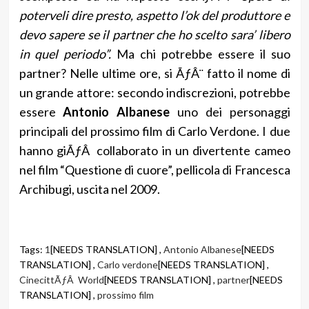
poterveli dire presto, aspetto l’ok del produttore e
devo sapere se il partner che ho scelto sara’ libero
in quel periodo”.
Ma chi potrebbe essere il suo
partner? Nelle ultime ore, si ÃƒÂ¨ fatto il nome di
un grande attore: secondo indiscrezioni, potrebbe
essere
Antonio Albanese
uno dei personaggi
principali del prossimo film di Carlo Verdone. I due
hanno giÃƒÂ collaborato in un divertente cameo
nel film “Questione di cuore”, pellicola di Francesca
Archibugi, uscita nel 2009.
Tags:
1
[NEEDS TRANSLATION] ,
Antonio Albanese
[NEEDS
TRANSLATION] ,
Carlo verdone
[NEEDS TRANSLATION] ,
CinecittÃƒÂ World
[NEEDS TRANSLATION] ,
partner
[NEEDS
TRANSLATION] ,
prossimo film