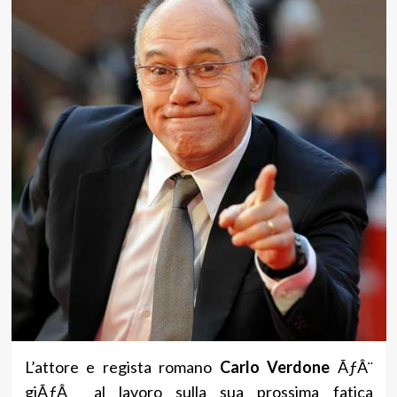
L’attore e regista romano
Carlo Verdone
ÃƒÂ¨
giÃƒÂ al lavoro sulla sua prossima fatica