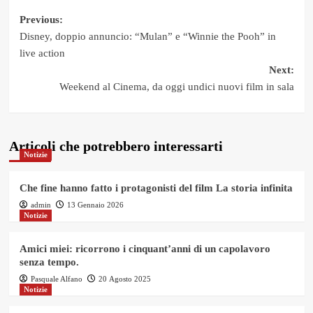
Post
Previous:
Disney, doppio annuncio: “Mulan” e “Winnie the Pooh” in
navigation
live action
Next:
Weekend al Cinema, da oggi undici nuovi film in sala
Articoli che potrebbero interessarti
Notizie
Che fine hanno fatto i protagonisti del film La storia infinita
admin
13 Gennaio 2026
Notizie
Amici miei: ricorrono i cinquant’anni di un capolavoro
senza tempo.
Pasquale Alfano
20 Agosto 2025
Notizie