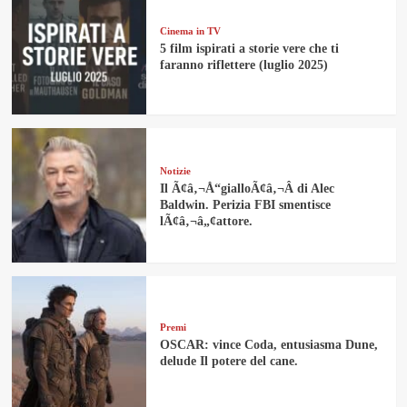
Cinema in TV
5 film ispirati a storie vere che ti
faranno riflettere (luglio 2025)
Notizie
Il Ã¢â‚¬Å“gialloÃ¢â‚¬Â di Alec
Baldwin. Perizia FBI smentisce
lÃ¢â‚¬â„¢attore.
Premi
OSCAR: vince Coda, entusiasma Dune,
delude Il potere del cane.