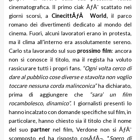
cinematografica. Il primo ciak ÃƒÂ¨ scattato nei
giorni scorsi, a
CinecittÃƒÂ World,
il parco
romano dei divertimenti dedicato al mondo del
cinema. Fuori, alcuni lavoratori erano in protesta,
ma il clima all’interno era assolutamente sereno.
Carlo sta lavorando sul suo
prossimo film
: ancora
non si conosce il titolo, ma il regista ha voluto
rassicurare tutti i propri fans
. “Ogni volta cerco di
dare al pubblico cose diverse e stavolta non voglio
toccare nessuna corda malinconica”
ha dichiarato,
prima di aggiungere che
“sara’ un film
rocambolesco, dinamico”.
I giornalisti presenti lo
hanno incalzato con domande specifiche sul film, in
particolare, hanno chiesto sia il titolo che il nome
del suo
partner
nel film, Verdone non si ÃƒÂ¨
scomposto ed ha risposto cosÃƒÂ¬. “
Spero di