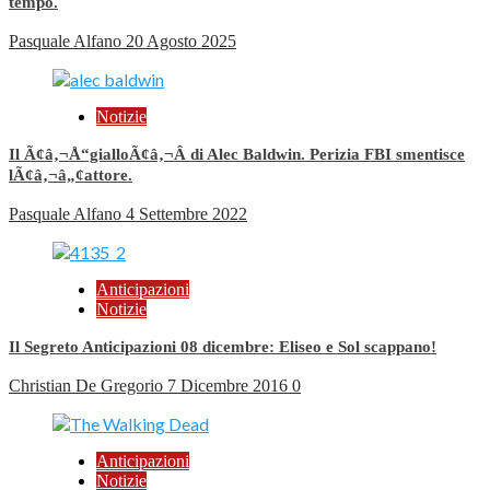
tempo.
Pasquale Alfano
20 Agosto 2025
Notizie
Il Ã¢â‚¬Å“gialloÃ¢â‚¬Â di Alec Baldwin. Perizia FBI smentisce
lÃ¢â‚¬â„¢attore.
Pasquale Alfano
4 Settembre 2022
Anticipazioni
Notizie
Il Segreto Anticipazioni 08 dicembre: Eliseo e Sol scappano!
Christian De Gregorio
7 Dicembre 2016
0
Anticipazioni
Notizie