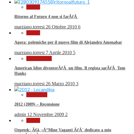
Notizie
Ritorno al Futuro 4 non si farÃƒÂ
marziano.torresi
26 Ottobre 2010
6
Notizie
Agora: polemiche per il nuovo film di Alejandro Amenabar
marziano.torresi
7 Aprile 2010
5
Anticipazioni
American Idiot diventerÃƒÂ un film. Il regista sarÃƒÂ Tom
Hanks
marziano.torresi
26 Marzo 2010
3
Recensioni
2012 (2009) – Recensione
admin
12 Novembre 2009
2
Notizie
Ozpetek: Ã¢â‚¬Å“Mine Vaganti ÃƒÂ¨ dedicato a mio