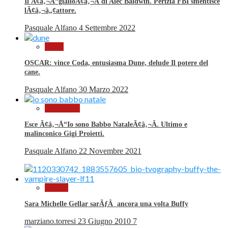
Il Ã¢â‚¬Å“gialloÃ¢â‚¬Â di Alec Baldwin. Perizia FBI smentisce
lÃ¢â‚¬â„¢attore.
Pasquale Alfano
4 Settembre 2022
Premi
OSCAR: vince Coda, entusiasma Dune, delude Il potere del
cane.
Pasquale Alfano
30 Marzo 2022
Al Cinema
Esce Ã¢â‚¬Å“Io sono Babbo NataleÃ¢â‚¬Â. Ultimo e
malinconico Gigi Proietti.
Pasquale Alfano
22 Novembre 2021
Notizie
Sara Michelle Gellar sarÃƒÂ ancora una volta Buffy
marziano.torresi
23 Giugno 2010
7