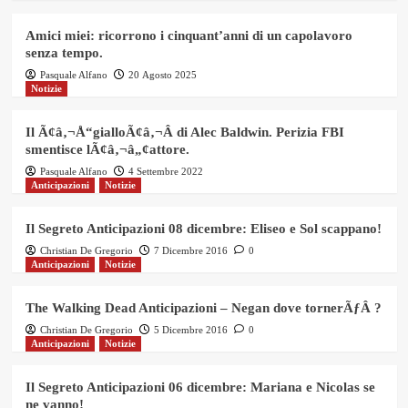
Amici miei: ricorrono i cinquant’anni di un capolavoro
senza tempo.
Pasquale Alfano
20 Agosto 2025
Notizie
Il Ã¢â‚¬Å“gialloÃ¢â‚¬Â di Alec Baldwin. Perizia FBI
smentisce lÃ¢â‚¬â„¢attore.
Pasquale Alfano
4 Settembre 2022
Anticipazioni
Notizie
Il Segreto Anticipazioni 08 dicembre: Eliseo e Sol scappano!
Christian De Gregorio
7 Dicembre 2016
0
Anticipazioni
Notizie
The Walking Dead Anticipazioni – Negan dove tornerÃƒÂ ?
Christian De Gregorio
5 Dicembre 2016
0
Anticipazioni
Notizie
Il Segreto Anticipazioni 06 dicembre: Mariana e Nicolas se
ne vanno!