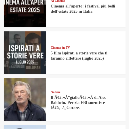
Al Cinema
Cinema all’aperto: i festival più belli
dell’estate 2025 in Italia
Cinema in TV
5 film ispirati a storie vere che ti
faranno riflettere (luglio 2025)
Notizie
Il Ã¢â‚¬Å“gialloÃ¢â‚¬Â di Alec
Baldwin. Perizia FBI smentisce
lÃ¢â‚¬â„¢attore.