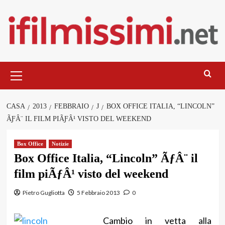
Salta
al
contenuto
Menu
principale
CASA
2013
FEBBRAIO
J
BOX OFFICE ITALIA, “LINCOLN”
ÃƑÂ¨ IL FILM PIÃƑÂ¹ VISTO DEL WEEKEND
Box Office
Notizie
Box Office Italia, “Lincoln” ÃƒÂ¨ il
film piÃƒÂ¹ visto del weekend
Pietro Gugliotta
5 Febbraio 2013
0
Cambio in vetta alla