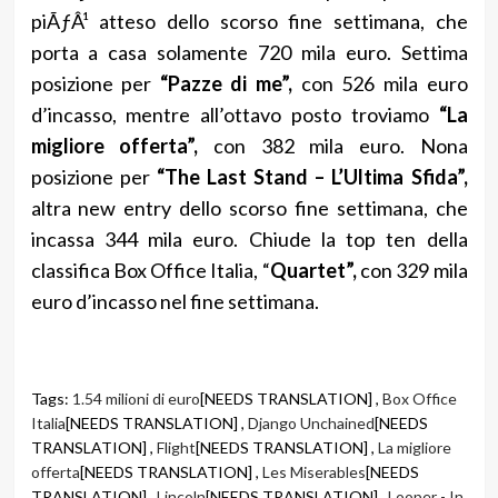
piÃƒÂ¹ atteso dello scorso fine settimana, che
porta a casa solamente 720 mila euro. Settima
posizione per
“Pazze di me”,
con 526 mila euro
d’incasso, mentre all’ottavo posto troviamo
“La
migliore offerta”,
con 382 mila euro. Nona
posizione per
“The Last Stand – L’Ultima Sfida”,
altra new entry dello scorso fine settimana, che
incassa 344 mila euro. Chiude la top ten della
classifica Box Office Italia, “
Quartet”,
con 329 mila
euro d’incasso nel fine settimana.
Tags:
1.54 milioni di euro
[NEEDS TRANSLATION] ,
Box Office
Italia
[NEEDS TRANSLATION] ,
Django Unchained
[NEEDS
TRANSLATION] ,
Flight
[NEEDS TRANSLATION] ,
La migliore
offerta
[NEEDS TRANSLATION] ,
Les Miserables
[NEEDS
TRANSLATION] ,
Lincoln
[NEEDS TRANSLATION] ,
Looper - In