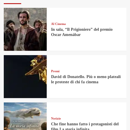
Al Cinema
In sala, “Il Prigioniero” del premio
Oscar Amenàbar
Premi
David di Donatello. Più o meno plateali
le proteste di chi fa cinema
Notizie
Che fine hanno fatto i protagonisti del
film La storia infinita