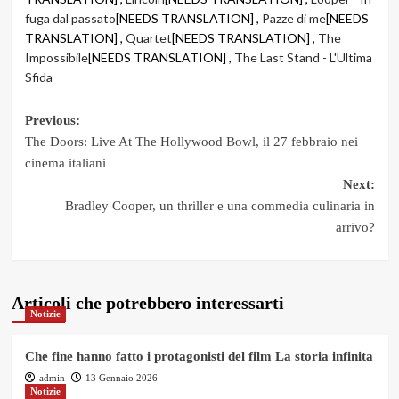
fuga dal passato
[NEEDS TRANSLATION] ,
Pazze di me
[NEEDS
TRANSLATION] ,
Quartet
[NEEDS TRANSLATION] ,
The
Impossibile
[NEEDS TRANSLATION] ,
The Last Stand - L'Ultima
Sfida
Post
Previous:
The Doors: Live At The Hollywood Bowl, il 27 febbraio nei
navigation
cinema italiani
Next:
Bradley Cooper, un thriller e una commedia culinaria in
arrivo?
Articoli che potrebbero interessarti
Notizie
Che fine hanno fatto i protagonisti del film La storia infinita
admin
13 Gennaio 2026
Notizie