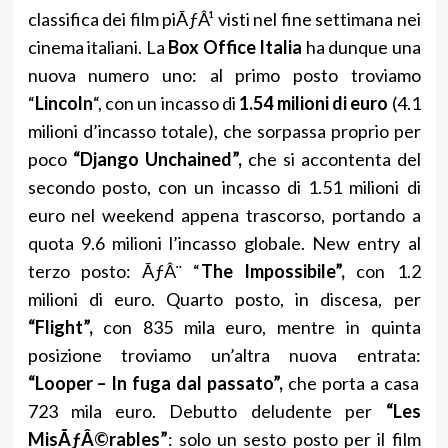
classifica dei film piÃƒÂ¹ visti nel fine settimana nei
cinema italiani. La
Box Office Italia
ha dunque una
nuova numero uno: al primo posto troviamo
“
Lincoln
“, con un incasso di
1.54 milioni di euro
(4.1
milioni d’incasso totale), che sorpassa proprio per
poco
“Django Unchained”,
che si accontenta del
secondo posto, con un incasso di 1.51 milioni di
euro nel weekend appena trascorso, portando a
quota 9.6 milioni l’incasso globale. New entry al
terzo posto: ÃƒÂ¨ “
The Impossibile”,
con 1.2
milioni di euro. Quarto posto, in discesa, per
“Flight”,
con 835 mila euro, mentre in quinta
posizione troviamo un’altra nuova entrata:
“Looper – In fuga dal passato”,
che porta a casa
723 mila euro. Debutto deludente per
“Les
MisÃƒÂ©rables”
: solo un sesto posto per il film