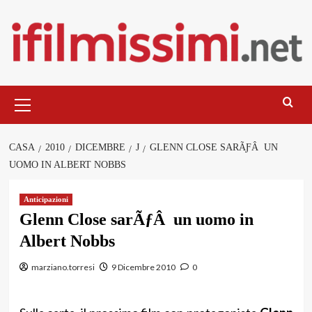
Salta
al
contenuto
Menu
principale
CASA
2010
DICEMBRE
J
GLENN CLOSE SARÃƑÂ UN
UOMO IN ALBERT NOBBS
Anticipazioni
Glenn Close sarÃƒÂ un uomo in
Albert Nobbs
marziano.torresi
9 Dicembre 2010
0