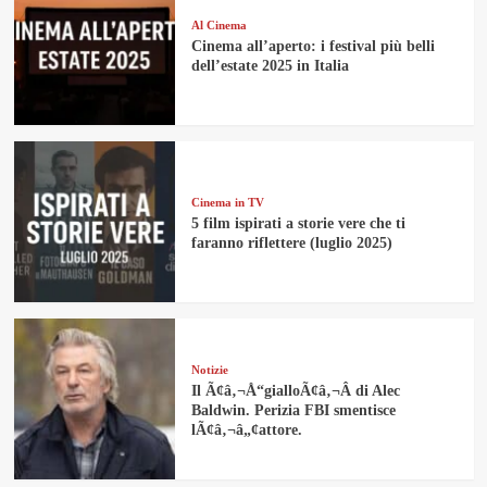
Al Cinema
Cinema all’aperto: i festival più belli
dell’estate 2025 in Italia
Cinema in TV
5 film ispirati a storie vere che ti
faranno riflettere (luglio 2025)
Notizie
Il Ã¢â‚¬Å“gialloÃ¢â‚¬Â di Alec
Baldwin. Perizia FBI smentisce
lÃ¢â‚¬â„¢attore.