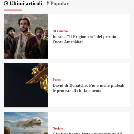
Ultimi articoli
Popular
Al Cinema
In sala, “Il Prigioniero” del premio
Oscar Amenàbar
Premi
David di Donatello. Più o meno plateali
le proteste di chi fa cinema
Notizie