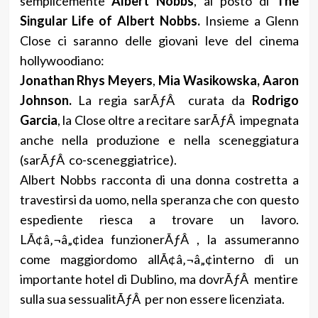
semplicemente
Albert Nobbs
, al posto di
The
Singular Life of Albert Nobbs.
Insieme a Glenn
Close ci saranno delle giovani leve del cinema
hollywoodiano:
Jonathan Rhys Meyers
,
Mia Wasikowska, Aaron
Johnson.
La regia sarÃƒÂ curata da
Rodrigo
Garcia
, la Close oltre a recitare sarÃƒÂ impegnata
anche nella produzione e nella sceneggiatura
(sarÃƒÂ co-sceneggiatrice).
Albert Nobbs racconta di una donna costretta a
travestirsi da uomo, nella speranza che con questo
espediente riesca a trovare un lavoro.
LÃ¢â‚¬â„¢idea funzionerÃƒÂ , la assumeranno
come maggiordomo allÃ¢â‚¬â„¢interno di un
importante hotel di Dublino, ma dovrÃƒÂ mentire
sulla sua sessualitÃƒÂ per non essere licenziata.