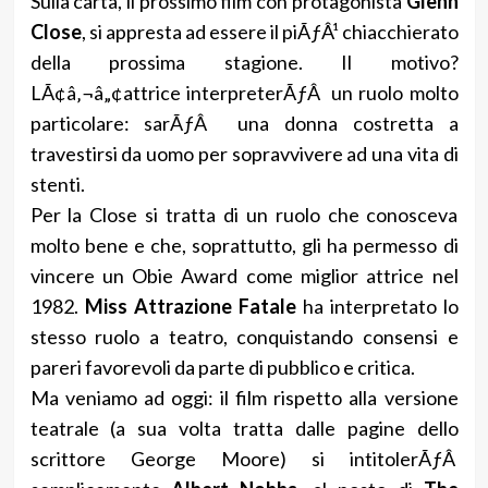
Sulla carta, il prossimo film con protagonista
Glenn
Close
, si appresta ad essere il piÃƒÂ¹ chiacchierato
della prossima stagione. Il motivo?
LÃ¢â‚¬â„¢attrice interpreterÃƒÂ un ruolo molto
particolare: sarÃƒÂ una donna costretta a
travestirsi da uomo per sopravvivere ad una vita di
stenti.
Per la Close si tratta di un ruolo che conosceva
molto bene e che, soprattutto, gli ha permesso di
vincere un Obie Award come miglior attrice nel
1982.
Miss Attrazione Fatale
ha interpretato lo
stesso ruolo a teatro, conquistando consensi e
pareri favorevoli da parte di pubblico e critica.
Ma veniamo ad oggi: il film rispetto alla versione
teatrale (a sua volta tratta dalle pagine dello
scrittore George Moore) si intitolerÃƒÂ