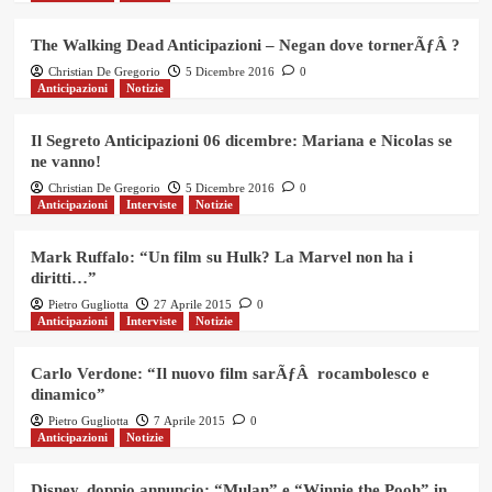
The Walking Dead Anticipazioni – Negan dove tornerÃƒÂ ?
Christian De Gregorio
5 Dicembre 2016
0
Anticipazioni
Notizie
Il Segreto Anticipazioni 06 dicembre: Mariana e Nicolas se
ne vanno!
Christian De Gregorio
5 Dicembre 2016
0
Anticipazioni
Interviste
Notizie
Mark Ruffalo: “Un film su Hulk? La Marvel non ha i
diritti…”
Pietro Gugliotta
27 Aprile 2015
0
Anticipazioni
Interviste
Notizie
Carlo Verdone: “Il nuovo film sarÃƒÂ rocambolesco e
dinamico”
Pietro Gugliotta
7 Aprile 2015
0
Anticipazioni
Notizie
Disney, doppio annuncio: “Mulan” e “Winnie the Pooh” in