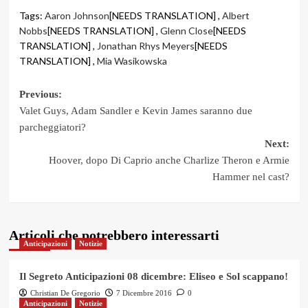
Tags:
Aaron Johnson
[NEEDS TRANSLATION] ,
Albert
Nobbs
[NEEDS TRANSLATION] ,
Glenn Close
[NEEDS
TRANSLATION] ,
Jonathan Rhys Meyers
[NEEDS
TRANSLATION] ,
Mia Wasikowska
Post
Previous:
Valet Guys, Adam Sandler e Kevin James saranno due
navigation
parcheggiatori?
Next:
Hoover, dopo Di Caprio anche Charlize Theron e Armie
Hammer nel cast?
Articoli che potrebbero interessarti
Anticipazioni
Notizie
Il Segreto Anticipazioni 08 dicembre: Eliseo e Sol scappano!
Christian De Gregorio
7 Dicembre 2016
0
Anticipazioni
Notizie