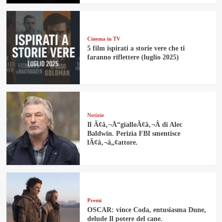
Cinema in TV
5 film ispirati a storie vere che ti
faranno riflettere (luglio 2025)
Notizie
Il Ã¢â‚¬Å“gialloÃ¢â‚¬Â di Alec
Baldwin. Perizia FBI smentisce
lÃ¢â‚¬â„¢attore.
Premi
OSCAR: vince Coda, entusiasma Dune,
delude Il potere del cane.