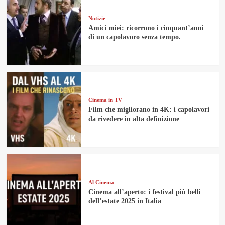
Notizie
Amici miei: ricorrono i cinquant’anni
di un capolavoro senza tempo.
Cinema in TV
Film che migliorano in 4K: i capolavori
da rivedere in alta definizione
Al Cinema
Cinema all’aperto: i festival più belli
dell’estate 2025 in Italia