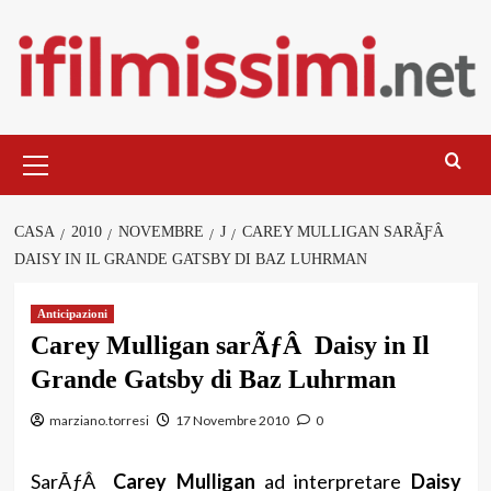
Salta
al
contenuto
Menu
principale
CASA
2010
NOVEMBRE
J
CAREY MULLIGAN SARÃƑÂ
DAISY IN IL GRANDE GATSBY DI BAZ LUHRMAN
Anticipazioni
Carey Mulligan sarÃƒÂ Daisy in Il
Grande Gatsby di Baz Luhrman
marziano.torresi
17 Novembre 2010
0
SarÃƒÂ
Carey Mulligan
ad interpretare
Daisy