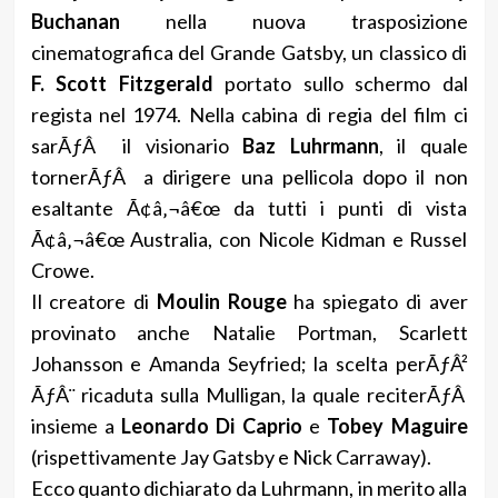
Buchanan
nella nuova trasposizione
cinematografica del Grande Gatsby, un classico di
F. Scott Fitzgerald
portato sullo schermo dal
regista nel 1974. Nella cabina di regia del film ci
sarÃƒÂ il visionario
Baz Luhrmann
, il quale
tornerÃƒÂ a dirigere una pellicola dopo il non
esaltante Ã¢â‚¬â€œ da tutti i punti di vista
Ã¢â‚¬â€œ Australia, con Nicole Kidman e Russel
Crowe.
Il creatore di
Moulin Rouge
ha spiegato di aver
provinato anche Natalie Portman, Scarlett
Johansson e Amanda Seyfried; la scelta perÃƒÂ²
ÃƒÂ¨ ricaduta sulla Mulligan, la quale reciterÃƒÂ
insieme a
Leonardo Di Caprio
e
Tobey Maguire
(rispettivamente Jay Gatsby e Nick Carraway).
Ecco quanto dichiarato da Luhrmann, in merito alla