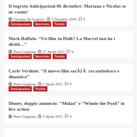
Il Segreto Anticipazioni 06 dicembre: Mariana e Nicolas se
ne vanno!
Christian De Gregorio
5 Dicembre 2016
0
Anticipazioni
Interviste
Notizie
Mark Ruffalo: “Un film su Hulk? La Marvel non ha i
diritti…”
Pietro Gugliotta
27 Aprile 2015
0
Anticipazioni
Interviste
Notizie
Carlo Verdone: “Il nuovo film sarÃƒÂ rocambolesco e
dinamico”
Pietro Gugliotta
7 Aprile 2015
0
Anticipazioni
Notizie
Disney, doppio annuncio: “Mulan” e “Winnie the Pooh” in
live action
Pietro Gugliotta
3 Aprile 2015
0