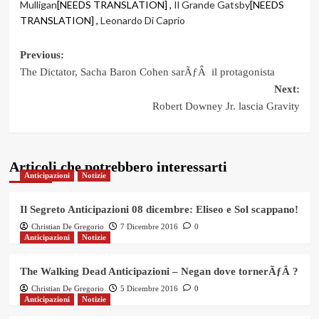
Mulligan
[NEEDS TRANSLATION] ,
Il Grande Gatsby
[NEEDS
TRANSLATION] ,
Leonardo Di Caprio
Post
Previous:
The Dictator, Sacha Baron Cohen sarÃƒÂ il protagonista
navigation
Next:
Robert Downey Jr. lascia Gravity
Articoli che potrebbero interessarti
Anticipazioni
Notizie
Il Segreto Anticipazioni 08 dicembre: Eliseo e Sol scappano!
Christian De Gregorio
7 Dicembre 2016
0
Anticipazioni
Notizie
The Walking Dead Anticipazioni – Negan dove tornerÃƒÂ ?
Christian De Gregorio
5 Dicembre 2016
0
Anticipazioni
Notizie