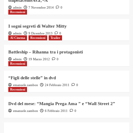
stupefacenteÃ¢â‚¬Â
admin
7 Novembre 2014
0
Recensioni
I sogni segreti di Walter Mitty
admin
9 Dicembre 2013
0
Al Cinema
Recensioni
Trailer
Battleship – Rihanna tra i protagonisti
admin
19 Marzo 2012
0
Recensioni
“Figli delle stelle” in dvd
emanuele.zambon
24 Febbraio 2011
0
Recensioni
Dvd del mese: “Mangia Prega Ama ” e “Wall Street 2”
emanuele.zambon
6 Febbraio 2011
0