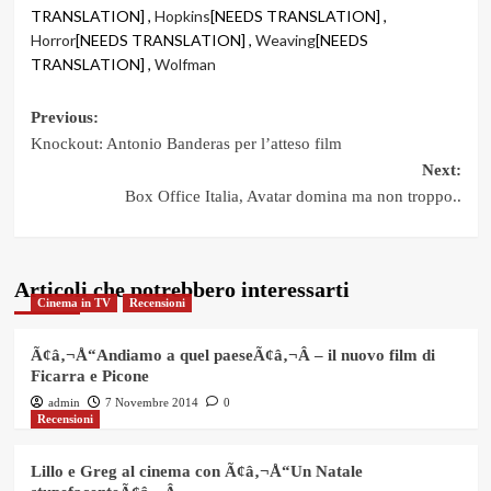
TRANSLATION] ,
Hopkins
[NEEDS TRANSLATION] ,
Horror
[NEEDS TRANSLATION] ,
Weaving
[NEEDS
TRANSLATION] ,
Wolfman
Post
Previous:
Knockout: Antonio Banderas per l’atteso film
navigation
Next:
Box Office Italia, Avatar domina ma non troppo..
Articoli che potrebbero interessarti
Cinema in TV
Recensioni
Ã¢â‚¬Å“Andiamo a quel paeseÃ¢â‚¬Â – il nuovo film di
Ficarra e Picone
admin
7 Novembre 2014
0
Recensioni
Lillo e Greg al cinema con Ã¢â‚¬Å“Un Natale