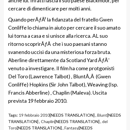
anche lui. Infatti lascia il suo paese Blackmoor, per
cercare di dimenticare per molti anni.
Quando perÃƒÂ² la fidanzata del fratello Gwen
Conliffe lo chiama in aiuto per cercare il suo amato
lui torna a casa e si unisce alla ricerca. AL suo
ritorno scoprirÃƒÂ che i suo paesani stanno
svanendo uccisi da una misteriosa forza bruta.
Aberline direttamente da Scotland Yard ÃƒÂ¨
venuto a investigare. Il film ha come protgonisti
Del Toro (Lawrence Talbot) , BluntÃ‚Â (Gwen
Conliffe) Hopkins (Sir John Talbot), Weaving (Isp.
Francis Abberline) , Chaplin (Maleva). Uscita
prevista 19 febbraio 2010.
Tags:
19 febbraio 2010
[NEEDS TRANSLATION] ,
Blunt
[NEEDS
TRANSLATION] ,
Chaplin
[NEEDS TRANSLATION] ,
del
Toro
[NEEDS TRANSLATION] ,
Fantasy
[NEEDS