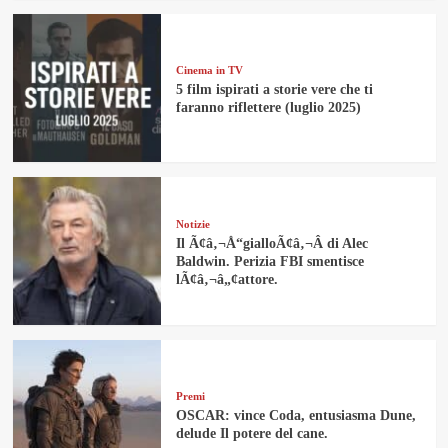
Cinema in TV
5 film ispirati a storie vere che ti
faranno riflettere (luglio 2025)
Notizie
Il Ã¢â‚¬Å“gialloÃ¢â‚¬Â di Alec
Baldwin. Perizia FBI smentisce
lÃ¢â‚¬â„¢attore.
Premi
OSCAR: vince Coda, entusiasma Dune,
delude Il potere del cane.