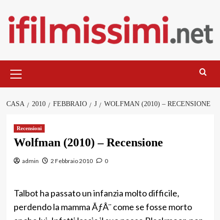
Salta
al
contenuto
Menu
principale
CASA
2010
FEBBRAIO
J
WOLFMAN (2010) – RECENSIONE
Recensioni
Wolfman (2010) – Recensione
admin
2 Febbraio 2010
0
Talbot ha passato un infanzia molto difficile,
perdendo la mamma ÃƒÂ¨ come se fosse morto