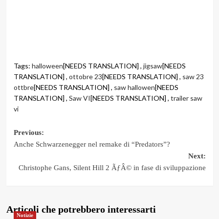
Tags:
halloween
[NEEDS TRANSLATION] ,
jigsaw
[NEEDS
TRANSLATION] ,
ottobre 23
[NEEDS TRANSLATION] ,
saw 23
ottbre
[NEEDS TRANSLATION] ,
saw hallowen
[NEEDS
TRANSLATION] ,
Saw VI
[NEEDS TRANSLATION] ,
trailer saw
vi
Post
Previous:
Anche Schwarzenegger nel remake di “Predators”?
navigation
Next:
Christophe Gans, Silent Hill 2 ÃƒÂ© in fase di sviluppazione
Articoli che potrebbero interessarti
Notizie