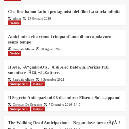
Che fine hanno fatto i protagonisti del film La storia infinita
admin
13 Gennaio 2026
Notizie
Amici miei: ricorrono i cinquant’anni di un capolavoro
senza tempo.
Pasquale Alfano
20 Agosto 2025
Notizie
Il Ã¢â‚¬Å“gialloÃ¢â‚¬Â di Alec Baldwin. Perizia FBI
smentisce lÃ¢â‚¬â„¢attore.
Pasquale Alfano
4 Settembre 2022
Anticipazioni
Notizie
Il Segreto Anticipazioni 08 dicembre: Eliseo e Sol scappano!
Christian De Gregorio
7 Dicembre 2016
0
Anticipazioni
Notizie
The Walking Dead Anticipazioni – Negan dove tornerÃƒÂ ?