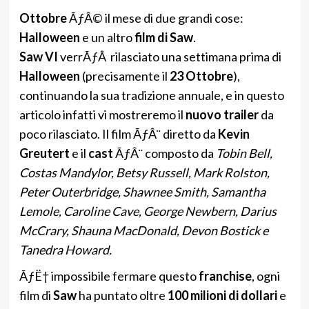
Ottobre
ÃƒÂ© il mese di due grandi cose:
Halloween
e un altro
film di Saw
.
Saw VI
verrÃƒÂ rilasciato una settimana prima di
Halloween
(precisamente il
23 Ottobre
),
continuando la sua tradizione annuale, e in questo
articolo infatti vi mostreremo il
nuovo trailer
da
poco rilasciato. Il film ÃƒÂ¨ diretto da
Kevin
Greutert
e il
cast
ÃƒÂ¨ composto da
Tobin Bell,
Costas Mandylor, Betsy Russell, Mark Rolston,
Peter Outerbridge, Shawnee Smith, Samantha
Lemole, Caroline Cave, George Newbern, Darius
McCrary, Shauna MacDonald, Devon Bostick e
Tanedra Howard.
ÃƒË† impossibile fermare questo
franchise
, ogni
film di
Saw
ha puntato oltre
100 milioni di dollari
e