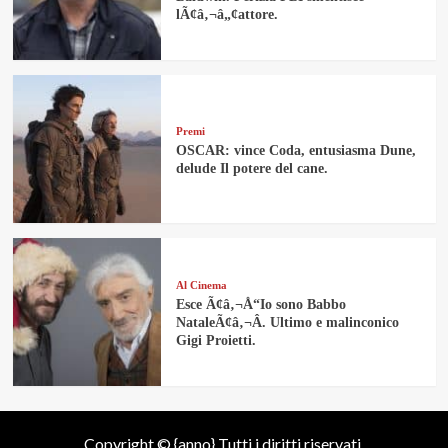
lÃ¢â‚¬â„¢attore.
Premi
OSCAR: vince Coda, entusiasma Dune,
delude Il potere del cane.
Al Cinema
Esce Ã¢â‚¬Å“Io sono Babbo
NataleÃ¢â‚¬Â. Ultimo e malinconico
Gigi Proietti.
Copyright © {anno} Tutti i diritti riservati.