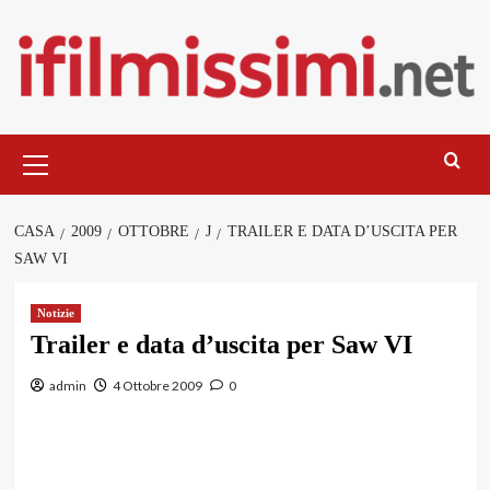
Salta
al
contenuto
Menu
principale
CASA
2009
OTTOBRE
J
TRAILER E DATA D’USCITA PER
SAW VI
Notizie
Trailer e data d’uscita per Saw VI
admin
4 Ottobre 2009
0