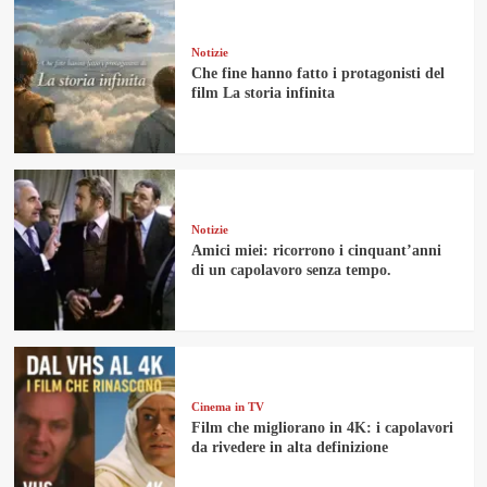
Notizie
Che fine hanno fatto i protagonisti del
film La storia infinita
Notizie
Amici miei: ricorrono i cinquant’anni
di un capolavoro senza tempo.
Cinema in TV
Film che migliorano in 4K: i capolavori
da rivedere in alta definizione