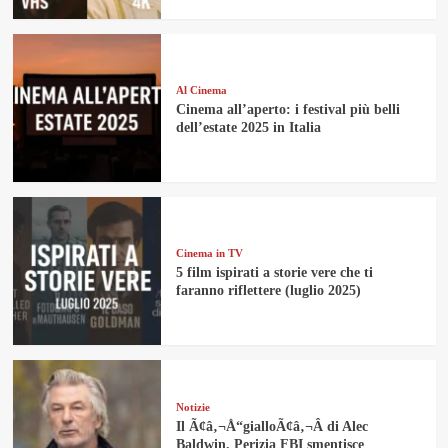
Al Cinema
Cinema all’aperto: i festival più belli
dell’estate 2025 in Italia
Cinema in TV
5 film ispirati a storie vere che ti
faranno riflettere (luglio 2025)
Notizie
Il Ã¢â‚¬Å“gialloÃ¢â‚¬Â di Alec
Baldwin. Perizia FBI smentisce