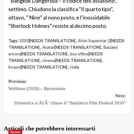
“Bangkok Dangerous – Il codice dell’assassino”,
settimo. Chiudono la classifica “Il quarto tipo”,
ottavo, ” Nine” al nono posto, e l’inossidabile
“Sherlock Holmes” resiste al decimo posto.
Tags:
2010
[NEEDS TRANSLATION] ,
Alvin Superstar 2
[NEEDS
TRANSLATION] ,
Avatar
[NEEDS TRANSLATION] ,
Baciami
ancora
[NEEDS TRANSLATION] ,
box office
[NEEDS
TRANSLATION] ,
cinema
[NEEDS TRANSLATION] ,
incassi
[NEEDS TRANSLATION] ,
Italia
Post
Previous:
Wolfman (2010) – Recensione
navigation
Next:
Domenica si ÃƒÂ¨ chiuso il “Sundance Film Festival 2010”
Articoli che potrebbero interessarti
Notizie