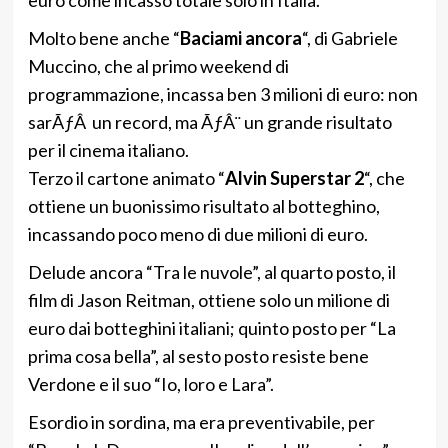
euro come incasso totale solo in Italia.
Molto bene anche “
Baciami ancora
“, di Gabriele
Muccino, che al primo weekend di
programmazione, incassa ben 3 milioni di euro: non
sarÃƒÂ un record, ma ÃƒÂ¨ un grande risultato
per il cinema italiano.
Terzo il cartone animato “
Alvin Superstar 2
“, che
ottiene un buonissimo risultato al botteghino,
incassando poco meno di due milioni di euro.
Delude ancora “Tra le nuvole”, al quarto posto, il
film di Jason Reitman, ottiene solo un milione di
euro dai botteghini italiani; quinto posto per “La
prima cosa bella”, al sesto posto resiste bene
Verdone e il suo “Io, loro e Lara”.
Esordio in sordina, ma era preventivabile, per