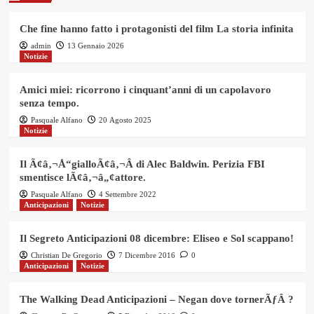
Che fine hanno fatto i protagonisti del film La storia infinita
admin
13 Gennaio 2026
Notizie
Amici miei: ricorrono i cinquant’anni di un capolavoro
senza tempo.
Pasquale Alfano
20 Agosto 2025
Notizie
Il Ã¢â‚¬Å“gialloÃ¢â‚¬Â di Alec Baldwin. Perizia FBI
smentisce lÃ¢â‚¬â„¢attore.
Pasquale Alfano
4 Settembre 2022
Anticipazioni
Notizie
Il Segreto Anticipazioni 08 dicembre: Eliseo e Sol scappano!
Christian De Gregorio
7 Dicembre 2016
0
Anticipazioni
Notizie
The Walking Dead Anticipazioni – Negan dove tornerÃƒÂ ?