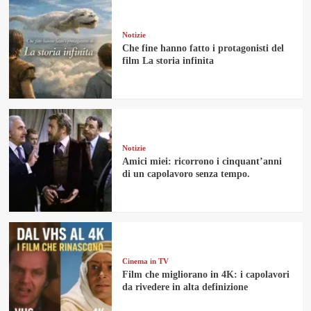
Notizie
Che fine hanno fatto i protagonisti del
film La storia infinita
Notizie
Amici miei: ricorrono i cinquant’anni
di un capolavoro senza tempo.
Cinema in TV
Film che migliorano in 4K: i capolavori
da rivedere in alta definizione