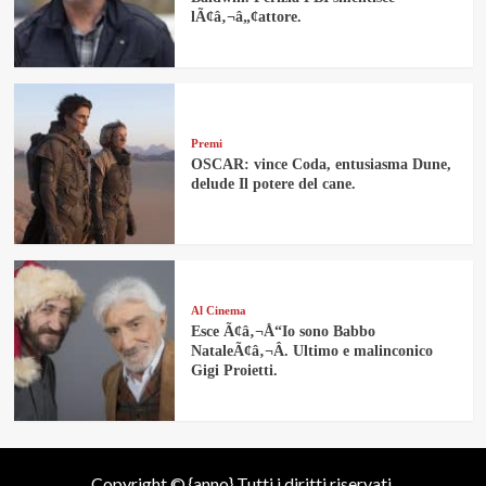
lÃ¢â‚¬â„¢attore.
Premi
OSCAR: vince Coda, entusiasma Dune,
delude Il potere del cane.
Al Cinema
Esce Ã¢â‚¬Å“Io sono Babbo
NataleÃ¢â‚¬Â. Ultimo e malinconico
Gigi Proietti.
Copyright © {anno} Tutti i diritti riservati.