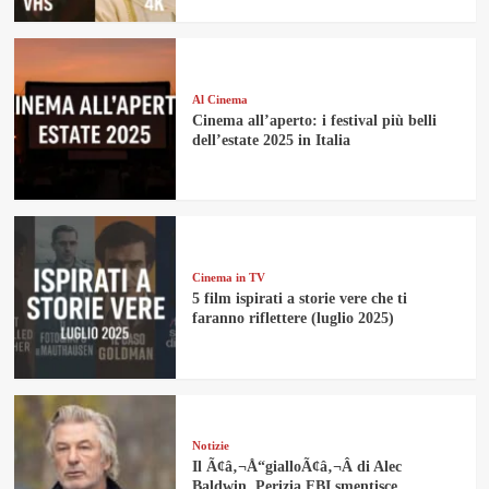
Al Cinema
Cinema all’aperto: i festival più belli
dell’estate 2025 in Italia
Cinema in TV
5 film ispirati a storie vere che ti
faranno riflettere (luglio 2025)
Notizie
Il Ã¢â‚¬Å“gialloÃ¢â‚¬Â di Alec
Baldwin. Perizia FBI smentisce