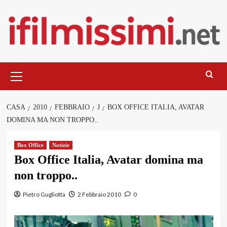
Salta
al
contenuto
Menu
principale
CASA
2010
FEBBRAIO
J
BOX OFFICE ITALIA, AVATAR
DOMINA MA NON TROPPO..
Box Office
Notizie
Box Office Italia, Avatar domina ma
non troppo..
Pietro Gugliotta
2 Febbraio 2010
0