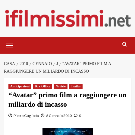
Salta
al
contenuto
Menu
principale
CASA
2010
GENNAIO
J
“AVATAR” PRIMO FILM A
RAGGIUNGERE UN MILIARDO DI INCASSO
Anticipazioni
Box Office
Notizie
Trailer
“Avatar” primo film a raggiungere un
miliardo di incasso
Pietro Gugliotta
6 Gennaio 2010
0