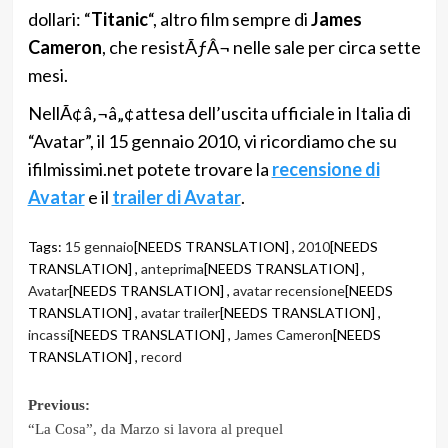
dollari: “
Titanic
“, altro film sempre di
James
Cameron
, che resistÃƒÂ¬ nelle sale per circa sette
mesi.
NellÃ¢â‚¬â„¢attesa dell’uscita ufficiale in Italia di
“Avatar”, il 15 gennaio 2010, vi ricordiamo che su
ifilmissimi.net potete trovare la
recensione di
Avatar
e il
trailer di Avatar
.
Tags:
15 gennaio
[NEEDS TRANSLATION] ,
2010
[NEEDS
TRANSLATION] ,
anteprima
[NEEDS TRANSLATION] ,
Avatar
[NEEDS TRANSLATION] ,
avatar recensione
[NEEDS
TRANSLATION] ,
avatar trailer
[NEEDS TRANSLATION] ,
incassi
[NEEDS TRANSLATION] ,
James Cameron
[NEEDS
TRANSLATION] ,
record
Post
Previous:
“La Cosa”, da Marzo si lavora al prequel