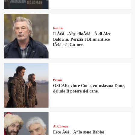
Notizie
Il Ã¢â‚¬Å“gialloÃ¢â‚¬Â di Alec
Baldwin. Perizia FBI smentisce
lÃ¢â‚¬â„¢attore.
Premi
OSCAR: vince Coda, entusiasma Dune,
delude Il potere del cane.
Al Cinema
Esce Ã¢â‚¬Å“Io sono Babbo