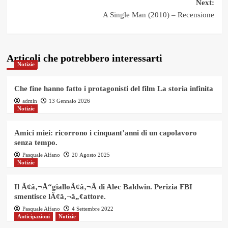
navigation
Next:
A Single Man (2010) – Recensione
Articoli che potrebbero interessarti
Notizie
Che fine hanno fatto i protagonisti del film La storia infinita
admin
13 Gennaio 2026
Notizie
Amici miei: ricorrono i cinquant’anni di un capolavoro
senza tempo.
Pasquale Alfano
20 Agosto 2025
Notizie
Il Ã¢â‚¬Å“gialloÃ¢â‚¬Â di Alec Baldwin. Perizia FBI
smentisce lÃ¢â‚¬â„¢attore.
Pasquale Alfano
4 Settembre 2022
Anticipazioni
Notizie