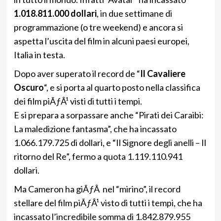
1.018.811.000 dollari
, in due settimane di
programmazione (o tre weekend) e ancora si
aspetta l’uscita del film in alcuni paesi europei,
Italia in testa.
Dopo aver superato il record de “
Il Cavaliere
Oscuro
“, e si porta al quarto posto nella classifica
dei film piÃƒÂ¹ visti di tutti i tempi.
E si prepara a sorpassare anche “Pirati dei Caraibi:
La maledizione fantasma”, che ha incassato
1.066.179.725 di dollari, e “Il Signore degli anelli – Il
ritorno del Re”, fermo a quota 1.119.110.941
dollari.
Ma Cameron ha giÃƒÂ nel “mirino”, il record
stellare del film piÃƒÂ¹ visto di tutti i tempi, che ha
incassato l’incredibile somma di 1.842.879.955