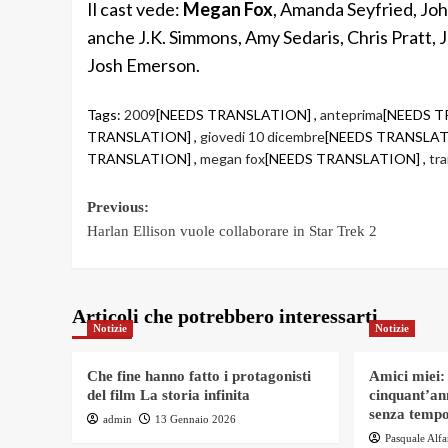
Il cast vede:
Megan Fox
, Amanda Seyfried, Joh
anche J.K. Simmons, Amy Sedaris, Chris Pratt, J
Josh Emerson.
Tags:
2009
[NEEDS TRANSLATION] ,
anteprima
[NEEDS T
TRANSLATION] ,
giovedi 10 dicembre
[NEEDS TRANSLAT
TRANSLATION] ,
megan fox
[NEEDS TRANSLATION] ,
tra
Post
Previous:
Harlan Ellison vuole collaborare in Star Trek 2
navigation
Articoli che potrebbero interessarti
Notizie
Notizie
Che fine hanno fatto i protagonisti
Amici miei:
del film La storia infinita
cinquant’an
senza tempo
admin
13 Gennaio 2026
Pasquale Alf