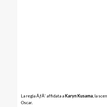
La regia ÃƒÂ¨ affidata a
Karyn Kusama
, la sc
Oscar.