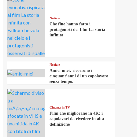
Notizie
Che fine hanno fatto i
protagonisti del film La storia
infinita
Notizie
Amici miei: ricorrono i
cinquant’anni di un capolavoro
senza tempo.
Cinema in TV
Film che migliorano in 4K: i
capolavori da rivedere in alta
definizione