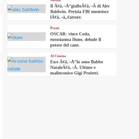
Notizie
Il Ã¢â‚¬Å“gialloÃ¢â‚¬Â di Alec
Baldwin. Perizia FBI smentisce
lÃ¢â‚¬â„¢attore.
Premi
OSCAR: vince Coda,
entusiasma Dune, delude Il
potere del cane.
Al Cinema
Esce Ã¢â‚¬Å“Io sono Babbo
NataleÃ¢â‚¬Â. Ultimo e
malinconico Gigi Proietti.