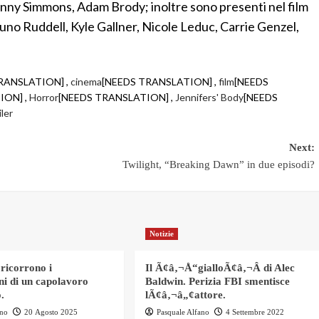
nny Simmons, Adam Brody; inoltre sono presenti nel film
uno Ruddell, Kyle Gallner, Nicole Leduc, Carrie Genzel,
RANSLATION] ,
cinema
[NEEDS TRANSLATION] ,
film
[NEEDS
ION] ,
Horror
[NEEDS TRANSLATION] ,
Jennifers' Body
[NEEDS
iler
Next:
Twilight, “Breaking Dawn” in due episodi?
Notizie
 ricorrono i
Il Ã¢â‚¬Å“gialloÃ¢â‚¬Â di Alec
ni di un capolavoro
Baldwin. Perizia FBI smentisce
.
lÃ¢â‚¬â„¢attore.
ano
20 Agosto 2025
Pasquale Alfano
4 Settembre 2022