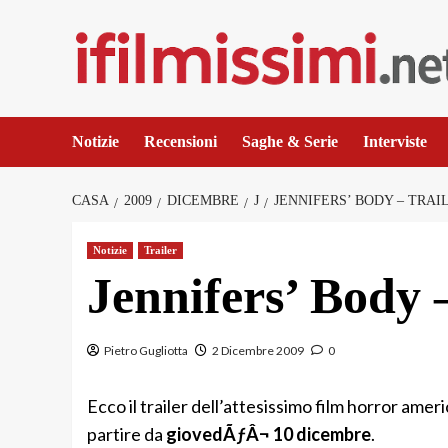
Salta
al
contenuto
Notizie
Recensioni
Saghe & Serie
Interviste
CASA
2009
DICEMBRE
J
JENNIFERS’ BODY – TRAIL
Notizie
Trailer
Jennifers’ Body –
Pietro Gugliotta
2 Dicembre 2009
0
Ecco il trailer dell’attesissimo film horror ame
partire da
giovedÃƒÂ¬ 10 dicembre
.