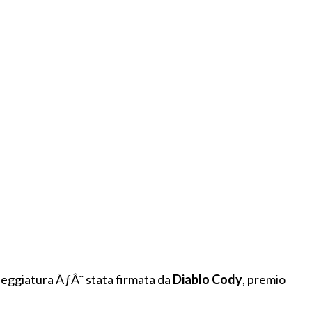
eneggiatura ÃƒÂ¨ stata firmata da
Diablo Cody
, premio