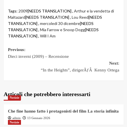
Tags:
2009
[NEEDS TRANSLATION] ,
Arthur e la vendetta di
Maltazard
[NEEDS TRANSLATION] ,
Lou Reed
[NEEDS
TRANSLATION] ,
mercoledi 30 dicembre
[NEEDS
TRANSLATION] ,
Mia Farrow e Snoop Dogg
[NEEDS
TRANSLATION] ,
Will I Am
Post
Previous:
Dieci inverni (2009) – Recensione
navigation
Next:
“In the Heights”, dirigerÃƒÂ Kenny Ortega
Articoli che potrebbero interessarti
Notizie
Che fine hanno fatto i protagonisti del film La storia infinita
admin
13 Gennaio 2026
Notizie