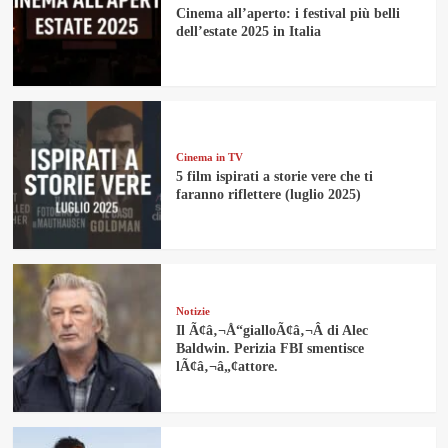
Cinema all’aperto: i festival più belli
dell’estate 2025 in Italia
Cinema in TV
5 film ispirati a storie vere che ti
faranno riflettere (luglio 2025)
Notizie
Il Ã¢â‚¬Å“gialloÃ¢â‚¬Â di Alec
Baldwin. Perizia FBI smentisce
lÃ¢â‚¬â„¢attore.