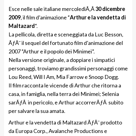
Esce nelle sale italiane mercolediÃ‚Â
30 dicembre
2009
, il film d’animazione “
Arthur e la vendetta di
Maltazard
“.
La pellicola, diretta e sceneggiata da Luc Besson,
ÃƒÂ¨ il sequel del fortunato film d’animazione del
2007 “Arthur e il popolo dei Minimei”.
Nella versione originale, a doppiare i simpatici
personaggi, troviamo grandissimi personaggi come
Lou Reed, Will I Am, Mia Farrow e Snoop Dogg.
Il film racconta le vicende di Arthur che ritorna a
casa, in famiglia, nella terra dei Minimei; Selenia
sarÃƒÂ in pericolo, e Arthur accorrerÃƒÂ subito
per salvare la sua amata.
Arthur e la vendetta di Maltazard ÃƒÂ¨ prodotto
da Europa Corp., Avalanche Productions e