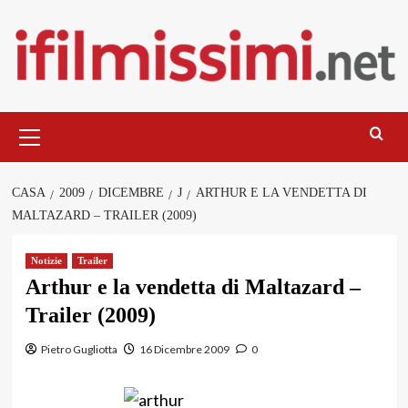
Salta
al
contenuto
Menu
principale
CASA
2009
DICEMBRE
J
ARTHUR E LA VENDETTA DI
MALTAZARD – TRAILER (2009)
Notizie
Trailer
Arthur e la vendetta di Maltazard –
Trailer (2009)
Pietro Gugliotta
16 Dicembre 2009
0