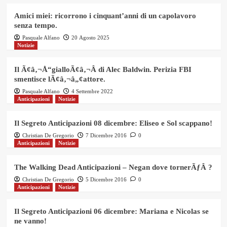
Amici miei: ricorrono i cinquant’anni di un capolavoro
senza tempo.
Pasquale Alfano
20 Agosto 2025
Notizie
Il Ã¢â‚¬Å“gialloÃ¢â‚¬Â di Alec Baldwin. Perizia FBI
smentisce lÃ¢â‚¬â„¢attore.
Pasquale Alfano
4 Settembre 2022
Anticipazioni
Notizie
Il Segreto Anticipazioni 08 dicembre: Eliseo e Sol scappano!
Christian De Gregorio
7 Dicembre 2016
0
Anticipazioni
Notizie
The Walking Dead Anticipazioni – Negan dove tornerÃƒÂ ?
Christian De Gregorio
5 Dicembre 2016
0
Anticipazioni
Notizie
Il Segreto Anticipazioni 06 dicembre: Mariana e Nicolas se
ne vanno!