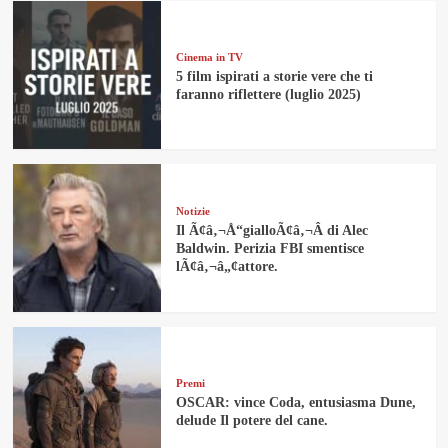
Cinema in TV
5 film ispirati a storie vere che ti
faranno riflettere (luglio 2025)
Notizie
Il Ã¢â‚¬Å“gialloÃ¢â‚¬Â di Alec
Baldwin. Perizia FBI smentisce
lÃ¢â‚¬â„¢attore.
Premi
OSCAR: vince Coda, entusiasma Dune,
delude Il potere del cane.