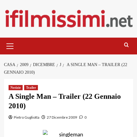
Salta
al
contenuto
Menu
principale
CASA
2009
DICEMBRE
J
A SINGLE MAN – TRAILER (22
GENNAIO 2010)
Notizie
Trailer
A Single Man – Trailer (22 Gennaio
2010)
Pietro Gugliotta
27 Dicembre 2009
0