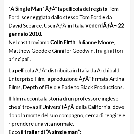
“
A Single Man
” ÃƒÂ¨ la pellicola del regista Tom
Ford, sceneggiata dallo stesso Tom Ford e da
David Scearce. UscirÃƒÂ in Italia
venerdÃƒÂ¬ 22
gennaio 2010
.
Nel cast troviamo
Colin Firth,
Julianne Moore,
Matthew Goode e Ginnifer Goodwin, fra gli attori
principali.
La pellicola ÃƒÂ¨ distribuita in Italia da Archibald
Enterprise Film, la produzione ÃƒÂ¨ firmata Artina
Films, Depth of Field e Fade to Black Productions.
Il film racconta la storia di un professore inglese,
che si trova all’UniversitÃƒÂ della California, dove
dopo la morte del suo compagno, cerca di reagire e
riprendere una vita normale.
Ecco il
trailer di “A single man”
: