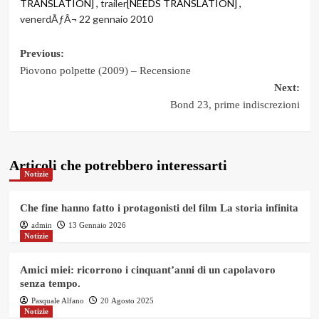
TRANSLATION] ,
trailer
[NEEDS TRANSLATION] ,
venerdÃƒÂ¬ 22 gennaio 2010
Post
Previous:
Piovono polpette (2009) – Recensione
navigation
Next:
Bond 23, prime indiscrezioni
Articoli che potrebbero interessarti
Notizie
Che fine hanno fatto i protagonisti del film La storia infinita
admin
13 Gennaio 2026
Notizie
Amici miei: ricorrono i cinquant’anni di un capolavoro
senza tempo.
Pasquale Alfano
20 Agosto 2025
Notizie