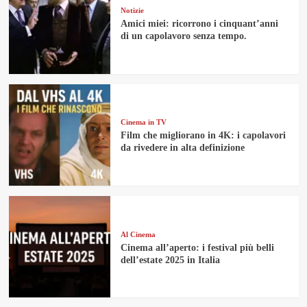
Notizie
Amici miei: ricorrono i cinquant’anni
di un capolavoro senza tempo.
Cinema in TV
Film che migliorano in 4K: i capolavori
da rivedere in alta definizione
Al Cinema
Cinema all’aperto: i festival più belli
dell’estate 2025 in Italia