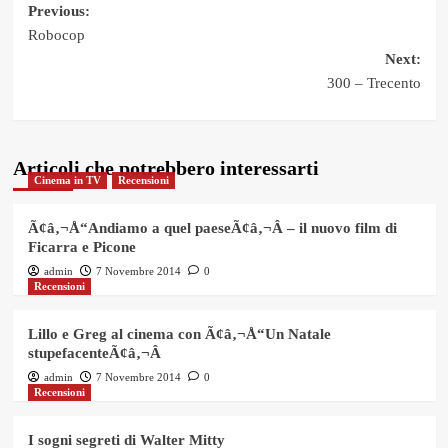
Post
Previous:
Robocop
navigation
Next:
300 – Trecento
Articoli che potrebbero interessarti
Cinema in TV
Recensioni
Ã¢â‚¬Å“Andiamo a quel paeseÃ¢â‚¬Â – il nuovo film di
Ficarra e Picone
admin
7 Novembre 2014
0
Recensioni
Lillo e Greg al cinema con Ã¢â‚¬Å“Un Natale
stupefacenteÃ¢â‚¬Â
admin
7 Novembre 2014
0
Recensioni
I sogni segreti di Walter Mitty