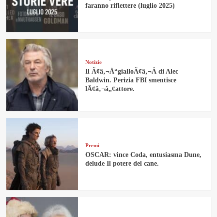
faranno riflettere (luglio 2025)
Notizie
Il Ã¢â‚¬Å“gialloÃ¢â‚¬Â di Alec
Baldwin. Perizia FBI smentisce
lÃ¢â‚¬â„¢attore.
Premi
OSCAR: vince Coda, entusiasma Dune,
delude Il potere del cane.