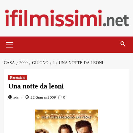
Salta
al
contenuto
Menu
principale
CASA
2009
GIUGNO
J
UNA NOTTE DA LEONI
Recensioni
Una notte da leoni
admin
22 Giugno 2009
0