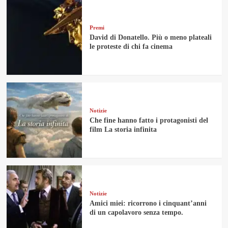
Premi
David di Donatello. Più o meno plateali
le proteste di chi fa cinema
Notizie
Che fine hanno fatto i protagonisti del
film La storia infinita
Notizie
Amici miei: ricorrono i cinquant’anni
di un capolavoro senza tempo.