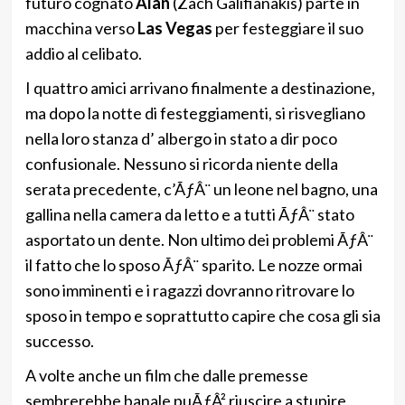
futuro cognato
Alan
(Zach Galifianakis) parte in
macchina verso
Las Vegas
per festeggiare il suo
addio al celibato.
I quattro amici arrivano finalmente a destinazione,
ma dopo la notte di festeggiamenti, si risvegliano
nella loro stanza d’ albergo in stato a dir poco
confusionale. Nessuno si ricorda niente della
serata precedente, c’ÃƒÂ¨ un leone nel bagno, una
gallina nella camera da letto e a tutti ÃƒÂ¨ stato
asportato un dente. Non ultimo dei problemi ÃƒÂ¨
il fatto che lo sposo ÃƒÂ¨ sparito. Le nozze ormai
sono imminenti e i ragazzi dovranno ritrovare lo
sposo in tempo e soprattutto capire che cosa gli sia
successo.
A volte anche un film che dalle premesse
sembrerebbe banale puÃƒÂ² riuscire a stupire.