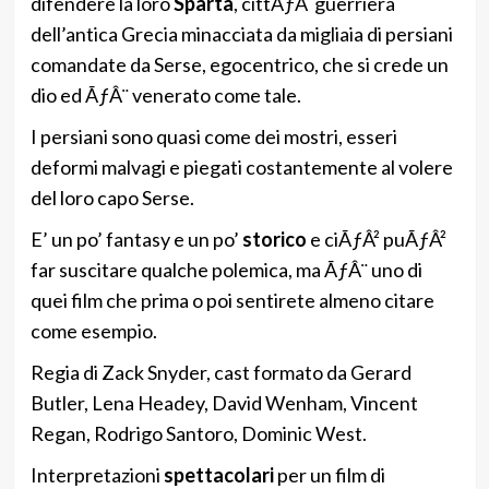
difendere la loro
Sparta
, cittÃƒÂ guerriera
dell’antica Grecia minacciata da migliaia di persiani
comandate da Serse, egocentrico, che si crede un
dio ed ÃƒÂ¨ venerato come tale.
I persiani sono quasi come dei mostri, esseri
deformi malvagi e piegati costantemente al volere
del loro capo Serse.
E’ un po’ fantasy e un po’
storico
e ciÃƒÂ² puÃƒÂ²
far suscitare qualche polemica, ma ÃƒÂ¨ uno di
quei film che prima o poi sentirete almeno citare
come esempio.
Regia di Zack Snyder, cast formato da Gerard
Butler, Lena Headey, David Wenham, Vincent
Regan, Rodrigo Santoro, Dominic West.
Interpretazioni
spettacolari
per un film di