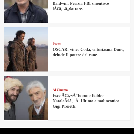
Baldwin. Perizia FBI smentisce
lÃ¢â‚¬â„¢attore.
Premi
OSCAR: vince Coda, entusiasma Dune,
delude Il potere del cane.
Al Cinema
Esce Ã¢â‚¬Å“Io sono Babbo
NataleÃ¢â‚¬Â. Ultimo e malinconico
Gigi Proietti.