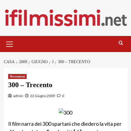
Salta
al
contenuto
Menu
principale
CASA
2009
GIUGNO
J
300 – TRECENTO
Recensioni
300 – Trecento
admin
22 Giugno 2009
0
Il film narra dei 300 spartani che diedero la vita per