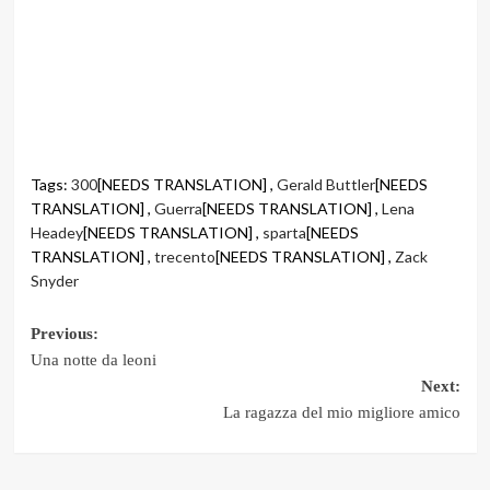
Tags:
300
[NEEDS TRANSLATION] ,
Gerald Buttler
[NEEDS
TRANSLATION] ,
Guerra
[NEEDS TRANSLATION] ,
Lena
Headey
[NEEDS TRANSLATION] ,
sparta
[NEEDS
TRANSLATION] ,
trecento
[NEEDS TRANSLATION] ,
Zack
Snyder
Post
Previous:
Una notte da leoni
navigation
Next:
La ragazza del mio migliore amico