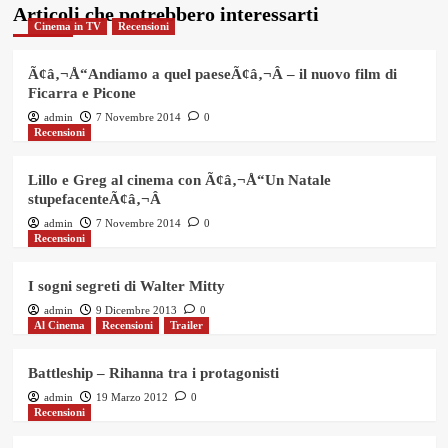
Articoli che potrebbero interessarti
Cinema in TV
Recensioni
Ã¢â‚¬Å“Andiamo a quel paeseÃ¢â‚¬Â – il nuovo film di
Ficarra e Picone
admin
7 Novembre 2014
0
Recensioni
Lillo e Greg al cinema con Ã¢â‚¬Å“Un Natale
stupefacenteÃ¢â‚¬Â
admin
7 Novembre 2014
0
Recensioni
I sogni segreti di Walter Mitty
admin
9 Dicembre 2013
0
Al Cinema
Recensioni
Trailer
Battleship – Rihanna tra i protagonisti
admin
19 Marzo 2012
0
Recensioni