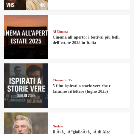
Al Cinema
Cinema all’aperto: i festival più belli
dell’estate 2025 in Italia
Cinema in TV
5 film ispirati a storie vere che ti
faranno riflettere (luglio 2025)
Notizie
Il Ã¢â‚¬Å“gialloÃ¢â‚¬Â di Alec