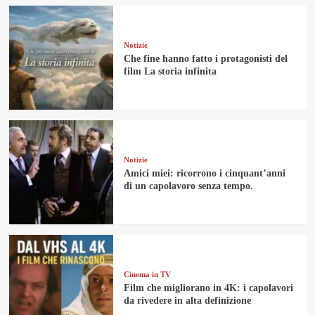
Notizie
Che fine hanno fatto i protagonisti del
film La storia infinita
Notizie
Amici miei: ricorrono i cinquant’anni
di un capolavoro senza tempo.
Cinema in TV
Film che migliorano in 4K: i capolavori
da rivedere in alta definizione