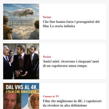
Notizie
Che fine hanno fatto i protagonisti del
film La storia infinita
Notizie
Amici miei: ricorrono i cinquant’anni
di un capolavoro senza tempo.
Cinema in TV
Film che migliorano in 4K: i capolavori
da rivedere in alta definizione