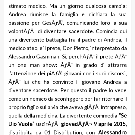
stimato medico. Ma un giorno qualcosa cambia:
Andrea riunisce la famiglia e dichiara la sua
passione per GesÃƒÂ¹, comunicando loro la sua
volontÃƒÂ di diventare sacerdote. Comincia qui
una divertente battaglia fra il padre di Andrea, il
medico ateo, e il prete, Don Pietro, interpretato da
Alessandro Gasmman. Si, perchÃƒÂ¨ il prete ÃƒÂ¨
un one man show: ÃƒÂ¨ in grado di attrarre
l’attenzione dei piÃƒÂ¹ giovani con i suoi discorsi,
ÃƒÂ¨ lui che ha convinto il giovane Andrea a
diventare sacerdote. Per questo il padre lo vede
come un nemico da sconfiggere per far ritornare il
proprio figlio sulla via che aveva giÃƒÂ intrapreso,
quella della medicina. La divertente commedia
“Se
Dio Vuole”
uscirÃƒÂ
giovedÃƒÂ¬ 9 aprile 2015,
distribuita da 01 Distribution, con
Alessandro