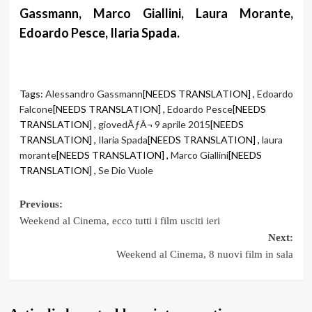
Gassmann, Marco Giallini, Laura Morante,
Edoardo Pesce, Ilaria Spada.
Tags:
Alessandro Gassmann
[NEEDS TRANSLATION] ,
Edoardo
Falcone
[NEEDS TRANSLATION] ,
Edoardo Pesce
[NEEDS
TRANSLATION] ,
giovedÃƒÂ¬ 9 aprile 2015
[NEEDS
TRANSLATION] ,
Ilaria Spada
[NEEDS TRANSLATION] ,
laura
morante
[NEEDS TRANSLATION] ,
Marco Giallini
[NEEDS
TRANSLATION] ,
Se Dio Vuole
Post
Previous:
Weekend al Cinema, ecco tutti i film usciti ieri
navigation
Next:
Weekend al Cinema, 8 nuovi film in sala