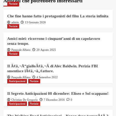
Articoli che potrebbero interessarti
Notizie
Che fine hanno fatto i protagonisti del film La storia infinita
admin
13 Gennaio 2026
Notizie
Amici miei: ricorrono i cinquant’anni di un capolavoro
senza tempo.
Pasquale Alfano
20 Agosto 2025
Notizie
Il Ã¢â‚¬Å“gialloÃ¢â‚¬Â di Alec Baldwin. Perizia FBI
smentisce lÃ¢â‚¬â„¢attore.
Pasquale Alfano
4 Settembre 2022
Anticipazioni
Notizie
Il Segreto Anticipazioni 08 dicembre: Eliseo e Sol scappano!
Christian De Gregorio
7 Dicembre 2016
0
Anticipazioni
Notizie
The Walking Dead Anticipazioni – Negan dove tornerÃƒÂ ?