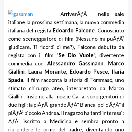
ArriverÃƒÂ nelle sale
italiane la prossima settimana, la nuova commedia
italiana del regista
Edoardo Falcone
. Conosciuto
come sceneggiatore di film (Nessuno mi puÃƒÂ²
giudicare, Ti ricordi di me?), Falcone debutta da
regista con il film “
Se Dio Vuole
“, divertente
commedia con
Alessandro Gassmann, Marco
Giallini, Laura Morante, Edoardo Pesce, Ilaria
Spada
. Il film racconta la storia di Tommaso, uno
stimato chirurgo ateo, interpretato da Marco
Giallini. Insieme alla moglie Carla, sono genitori di
due figli: la piÃƒÂ¹ grande ÃƒÂ¨ Bianca, poi c’ÃƒÂ¨ il
piÃƒÂ¹ piccolo Andrea. Il ragazzo ha tanti interessi:
ÃƒÂ¨ iscritto a Medicina e sembra pronto a
riprendere le orme del padre, diventando uno