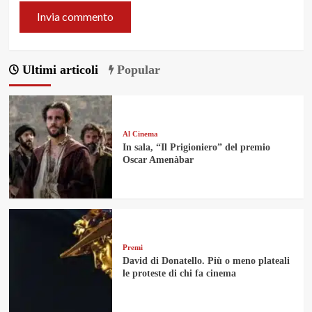
Ultimi articoli
Popular
Al Cinema
In sala, “Il Prigioniero” del premio
Oscar Amenàbar
Premi
David di Donatello. Più o meno plateali
le proteste di chi fa cinema