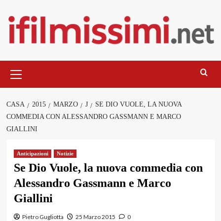
Salta
al
contenuto
Menu
principale
CASA
2015
MARZO
J
SE DIO VUOLE, LA NUOVA
COMMEDIA CON ALESSANDRO GASSMANN E MARCO
GIALLINI
Anticipazioni
Notizie
Se Dio Vuole, la nuova commedia con
Alessandro Gassmann e Marco
Giallini
Pietro Gugliotta
25 Marzo 2015
0