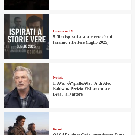
Cinema in TV
5 film ispirati a storie vere che ti
faranno riflettere (luglio 2025)
Notizie
Il Ã¢â‚¬Å“gialloÃ¢â‚¬Â di Alec
Baldwin. Perizia FBI smentisce
lÃ¢â‚¬â„¢attore.
Premi