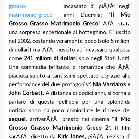
incassato di piÃƒÂ¹ negli
anni Duemila: “
Il Mio
Grosso Grasso Matrimonio Greco
” ÃƒÂ¨ stata
una sorpresa eccezionale al botteghino. E’ uscito
nel 2002, costando veramente poco (solo 5 milioni
di dollari) ma ÃƒÂ¨ riuscito ad incassare qualcosa
come
241 milioni di dollari
solo negli Stati Uniti.
Una commedia brillante e romantica che ÃƒÂ¨
piaciuta subito a tantissimi spettatori, grazie alle
performance dei due protagonisti
Nia Vardalos
e
John Corbett
. A distanza di dodici anni, si torna a
parlare di questa pellicola per una splendida
notizia: sono da poco cominciate le riprese del
sequel
, arriverÃƒÂ presto nei cinema “
Il Mio
Grosso Grasso Matrimonio Greco 2
“. Il film
sarÃƒÂ diretto da
Kirk Jones,
giÃƒÂ regista di