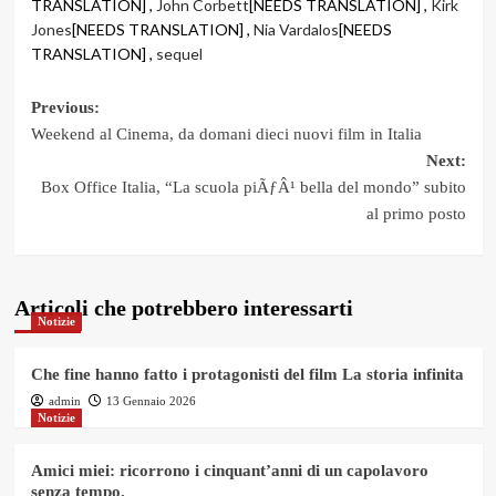
TRANSLATION] ,
John Corbett
[NEEDS TRANSLATION] ,
Kirk
Jones
[NEEDS TRANSLATION] ,
Nia Vardalos
[NEEDS
TRANSLATION] ,
sequel
Post
Previous:
Weekend al Cinema, da domani dieci nuovi film in Italia
navigation
Next:
Box Office Italia, “La scuola piÃƒÂ¹ bella del mondo” subito
al primo posto
Articoli che potrebbero interessarti
Notizie
Che fine hanno fatto i protagonisti del film La storia infinita
admin
13 Gennaio 2026
Notizie
Amici miei: ricorrono i cinquant’anni di un capolavoro
senza tempo.