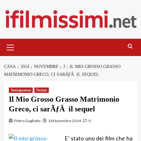
Salta
al
contenuto
Menu
principale
CASA
2014
NOVEMBRE
J
IL MIO GROSSO GRASSO
MATRIMONIO GRECO, CI SARÃƑÂ IL SEQUEL
Anticipazioni
Notizie
Il Mio Grosso Grasso Matrimonio
Greco, ci sarÃƒÂ il sequel
Pietro Gugliotta
14 Novembre 2014
0
E’ stato uno dei film che ha