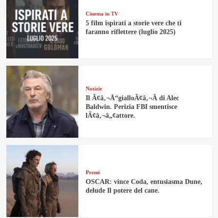
Cinema in TV
5 film ispirati a storie vere che ti
faranno riflettere (luglio 2025)
Notizie
Il Ã¢â‚¬Å“gialloÃ¢â‚¬Â di Alec
Baldwin. Perizia FBI smentisce
lÃ¢â‚¬â„¢attore.
Premi
OSCAR: vince Coda, entusiasma Dune,
delude Il potere del cane.