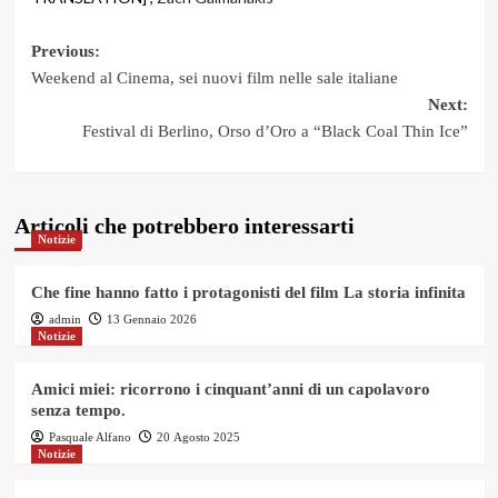
Post
Previous:
Weekend al Cinema, sei nuovi film nelle sale italiane
navigation
Next:
Festival di Berlino, Orso d’Oro a “Black Coal Thin Ice”
Articoli che potrebbero interessarti
Notizie
Che fine hanno fatto i protagonisti del film La storia infinita
admin
13 Gennaio 2026
Notizie
Amici miei: ricorrono i cinquant’anni di un capolavoro
senza tempo.
Pasquale Alfano
20 Agosto 2025
Notizie