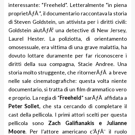
interessante: “Freeheld”. Letteralmente “in piena
proprietÃƒÂ “, il documentario raccontava la storia
di Steven Goldstein, un attivista per i diritti civili:
Goldstein aiutÃƒÂ² una detective di New Jersey,
Laurel Hester. La poliziotta, di orientamento
omosessuale, era vittima di una grave malattia, ha
dovuto lottare duramente per far riconoscere i
diritti della sua compagna, Stacie Andree. Una
storia molto struggente, che ritornerÃƒÂ a breve
nelle sale cinematografiche: questa volta niente
documentario, si tratta di un film drammatico vero
e proprio. La regia di “
Freeheld
” sarÃƒÂ affidata a
Peter Sollet,
che sta cercando di completare il
cast della pellicola. I primi attori scelti per questa
pellicola sono
Zach Galifianakis e Julianne
Moore
. Per l’attore americano c’ÃƒÂ¨ il ruolo