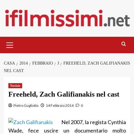
Salta
al
contenuto
Menu
principale
CASA
2014
FEBBRAIO
J
FREEHELD, ZACH GALIFIANAKIS
NEL CAST
Notizie
Freeheld, Zach Galifianakis nel cast
Pietro Gugliotta
14 Febbraio 2014
0
Nel 2007, la regista Cynthia
Wade, fece uscire un documentario molto