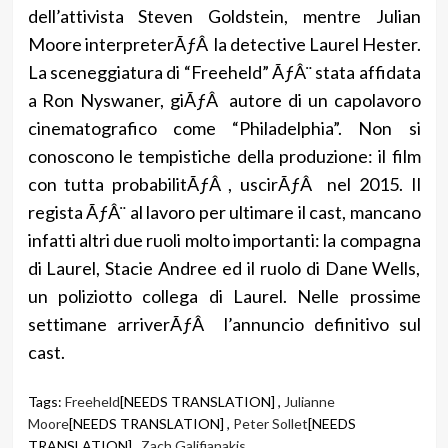
dell’attivista Steven Goldstein, mentre Julian
Moore interpreterÃƒÂ la detective Laurel Hester.
La sceneggiatura di “Freeheld” ÃƒÂ¨ stata affidata
a Ron Nyswaner, giÃƒÂ autore di un capolavoro
cinematografico come “Philadelphia”. Non si
conoscono le tempistiche della produzione: il film
con tutta probabilitÃƒÂ , uscirÃƒÂ nel 2015. Il
regista ÃƒÂ¨ al lavoro per ultimare il cast, mancano
infatti altri due ruoli molto importanti: la compagna
di Laurel, Stacie Andree ed il ruolo di Dane Wells,
un poliziotto collega di Laurel. Nelle prossime
settimane arriverÃƒÂ l’annuncio definitivo sul
cast.
Tags:
Freeheld
[NEEDS TRANSLATION] ,
Julianne
Moore
[NEEDS TRANSLATION] ,
Peter Sollet
[NEEDS
TRANSLATION] ,
Zach Galifianakis