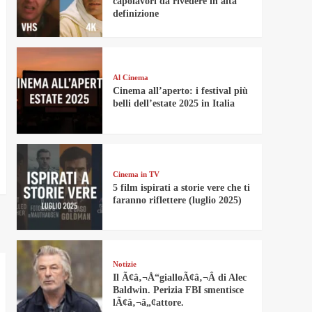
capolavori da rivedere in alta
definizione
Al Cinema
Cinema all’aperto: i festival più
belli dell’estate 2025 in Italia
Cinema in TV
5 film ispirati a storie vere che ti
faranno riflettere (luglio 2025)
Notizie
Il Ã¢â‚¬Å“gialloÃ¢â‚¬Â di Alec
Baldwin. Perizia FBI smentisce
lÃ¢â‚¬â„¢attore.