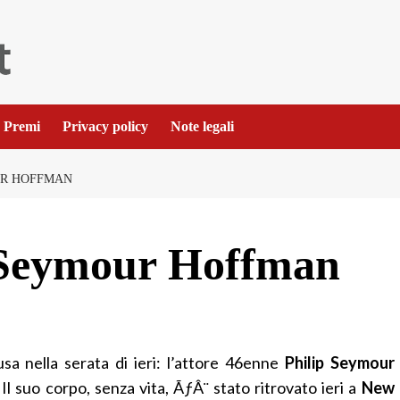
Premi
Privacy policy
Note legali
UR HOFFMAN
 Seymour Hoffman
usa nella serata di ieri: l’attore 46enne
Philip Seymour
. Il suo corpo, senza vita, ÃƒÂ¨ stato ritrovato ieri a
New