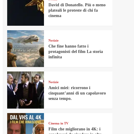
David di Donatello. Più o meno
plateali le proteste di chi fa
cinema
Notizie
Che fine hanno fatto i
protagonisti del film La storia
infinita
Notizie
Amici miei: ricorrono i
cinquant’anni di un capolavoro
senza tempo.
Cinema in TV
Film che migliorano in 4K: i