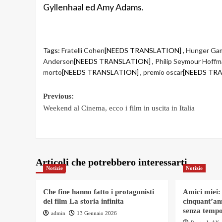
Gyllenhaal ed Amy Adams.
Tags:
Fratelli Cohen
[NEEDS TRANSLATION] ,
Hunger Ga
Anderson
[NEEDS TRANSLATION] ,
Philip Seymour Hoff
morto
[NEEDS TRANSLATION] ,
premio oscar
[NEEDS TRA
Post
Previous:
Weekend al Cinema, ecco i film in uscita in Italia
navigation
Articoli che potrebbero interessarti
Notizie
Notizie
Che fine hanno fatto i protagonisti
Amici miei:
del film La storia infinita
cinquant’an
senza tempo
admin
13 Gennaio 2026