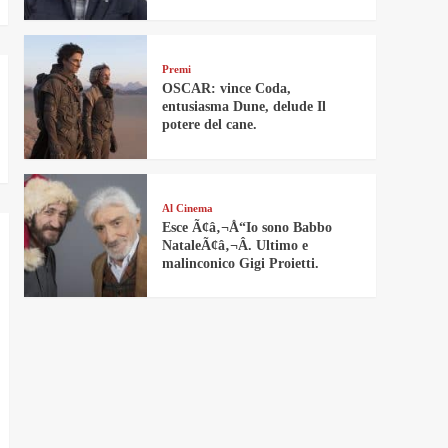
Premi
OSCAR: vince Coda,
entusiasma Dune, delude Il
potere del cane.
Al Cinema
Esce Ã¢â‚¬Å“Io sono Babbo
NataleÃ¢â‚¬Â. Ultimo e
malinconico Gigi Proietti.