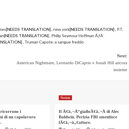
mes
[NEEDS TRANSLATION] ,
new york
[NEEDS TRANSLATION] ,
P.T.
man
[NEEDS TRANSLATION] ,
Philip Seymour Hoffman ÃƒÂ¨
NSLATION] ,
Truman Capote: a sangue freddo
Next:
American Nightmare, Leonardo DiCaprio e Jonah Hill ancora
insieme
Notizie
 ricorrono i
Il Ã¢â‚¬Å“gialloÃ¢â‚¬Â di Alec
ni di un capolavoro
Baldwin. Perizia FBI smentisce
.
lÃ¢â‚¬â„¢attore.