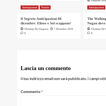
Pasquale Alf
Anticipazioni
Notizie
Anticipazioni
Il Segreto Anticipazioni 08
The Walking
dicembre: Eliseo e Sol scappano!
Negan dove
Christian De Gregorio
7 Dicembre 2016
Christian De
0
0
Lascia un commento
Il tuo indirizzo email non sarà pubblicato.
I campi obb
Commento
*