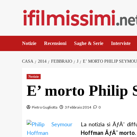
Salta
al
contenuto
Notizie
Recensioni
Saghe & Serie
Interviste
CASA
2014
FEBBRAIO
J
E’ MORTO PHILIP SEYMO
Notizie
E’ morto Philip
Pietro Gugliotta
3 Febbraio 2014
0
La notizia si ÃƒÂ¨ diff
Hoffman ÃƒÂ¨ morto