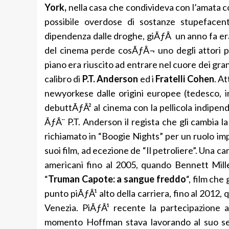
York,
nella casa che condivideva con l’amata 
possibile overdose di sostanze stupefacen
dipendenza dalle droghe, giÃƒÂ un anno fa era
del cinema perde cosÃƒÂ¬ uno degli attori p
piano era riuscito ad entrare nel cuore dei gra
calibro di
P.T. Anderson
ed i
Fratelli Cohen
. A
newyorkese dalle origini europee (tedesco, i
debuttÃƒÂ² al cinema con la pellicola indipe
ÃƒÂ¨ P.T. Anderson il regista che gli cambia la
richiamato in “Boogie Nights” per un ruolo impo
suoi film, ad ecezione de “Il petroliere”. Una ca
americani fino al 2005, quando Bennett Mille
“
Truman Capote: a sangue freddo
“, film che
punto piÃƒÂ¹ alto della carriera, fino al 2012
Venezia. PiÃƒÂ¹ recente la partecipazione a
momento Hoffman stava lavorando al suo sec