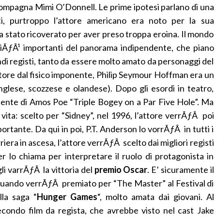
compagna Mimi O’Donnell. Le prime ipotesi parlano di una
ti, purtroppo l’attore americano era noto per la sua
 stato ricoverato per aver preso troppa eroina. Il mondo
iÃƒÂ¹ importanti del panorama indipendente, che piano
ndi registi, tanto da essere molto amato da personaggi del
ttore dal fisico imponente, Philip Seymour Hoffman era un
nglese, scozzese e olandese). Dopo gli esordi in teatro,
ndente di Amos Poe “Triple Bogey on a Par Five Hole”. Ma
 vita: scelto per “Sidney”, nel 1996, l’attore verrÃƒÂ poi
rtante. Da qui in poi, P.T. Anderson lo vorrÃƒÂ in tutti i
rriera in ascesa, l’attore verrÃƒÂ scelto dai migliori registi
r lo chiama per interpretare il ruolo di protagonista in
 gli varrÃƒÂ la vittoria del
premio Oscar
. E’ sicuramente il
, quando verrÃƒÂ premiato per “The Master” al Festival di
lla saga “
Hunger Games
“, molto amata dai giovani. Al
ondo film da regista, che avrebbe visto nel cast Jake