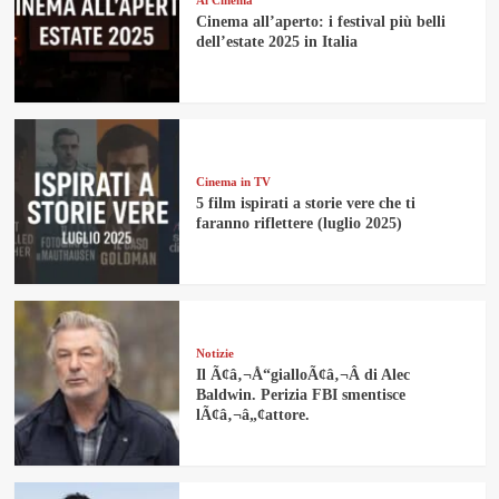
Cinema all’aperto: i festival più belli
dell’estate 2025 in Italia
Cinema in TV
5 film ispirati a storie vere che ti
faranno riflettere (luglio 2025)
Notizie
Il Ã¢â‚¬Å“gialloÃ¢â‚¬Â di Alec
Baldwin. Perizia FBI smentisce
lÃ¢â‚¬â„¢attore.