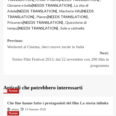
Giovane e bella
[NEEDS TRANSLATION] ,
La vita di
Adele
[NEEDS TRANSLATION] ,
Machete Kills
[NEEDS
TRANSLATION] ,
Planes
[NEEDS TRANSLATION] ,
Prisoners
[NEEDS TRANSLATION] ,
Questione di
tempo
[NEEDS TRANSLATION] ,
Sole a catinelle
Post
Previous:
Weekend al Cinema, dieci nuove uscite in Italia
navigation
Next:
Torino Film Festival 2013, dal 22 novembre con 200 film in
programma
Articoli che potrebbero interessarti
Notizie
Che fine hanno fatto i protagonisti del film La storia infinita
admin
13 Gennaio 2026
Notizie