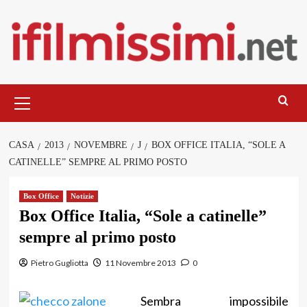
Salta
al
contenuto
Menu
principale
CASA
2013
NOVEMBRE
J
BOX OFFICE ITALIA, “SOLE A
CATINELLE” SEMPRE AL PRIMO POSTO
Box Office
Notizie
Box Office Italia, “Sole a catinelle”
sempre al primo posto
Pietro Gugliotta
11 Novembre 2013
0
Sembra impossibile