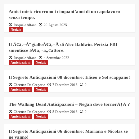
Amici miei: ricorrono i cinquant’anni di un capolavoro
senza tempo.
Pasquale Alfano
20 Agosto 2025
Notizie
Il Ã¢â‚¬Å“gialloÃ¢â‚¬Â di Alec Baldwin. Perizia FBI
smentisce lÃ¢â‚¬â„¢attore.
Pasquale Alfano
4 Settembre 2022
Anticipazioni
Notizie
Il Segreto Anticipazioni 08 dicembre: Eliseo e Sol scappano!
Christian De Gregorio
7 Dicembre 2016
0
Anticipazioni
Notizie
The Walking Dead Anticipazioni – Negan dove tornerÃƒÂ ?
Christian De Gregorio
5 Dicembre 2016
0
Anticipazioni
Notizie
Il Segreto Anticipazioni 06 dicembre: Mariana e Nicolas se
ne vanno!