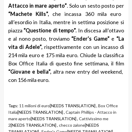
Attacco in mare aperto”
. Solo un sesto posto per
“Machete Kills”,
che incassa 360 mila euro
all’esordio in Italia, mentre in settima posizione si
piazza
“Questione di tempo”.
In discesa all’ottavo
e al nono posto, troviamo
“Ender’s Game”
e
“La
vita di Adele”,
rispettivamente con un incasso di
214 mila euro e 175 mila euro. Chiude la classifica
Box Office Italia di questo fine settimana, il film
“Giovane e bella”,
altra new entry del weekend,
con 156 mila euro.
Tags:
11 milioni di euro
[NEEDS TRANSLATION] ,
Box Office
Italia
[NEEDS TRANSLATION] ,
Captain Phillips - Attacco in
mare aperto
[NEEDS TRANSLATION] ,
Cattivissimo me
2
[NEEDS TRANSLATION] ,
checco zalone
[NEEDS
TRANSLATION] ,
Ender's Game
[NEEDS TRANSLATION] ,