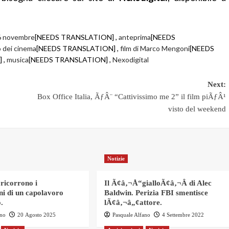
6 novembre
[NEEDS TRANSLATION] ,
anteprima
[NEEDS
 dei cinema
[NEEDS TRANSLATION] ,
film di Marco Mengoni
[NEEDS
 ,
musica
[NEEDS TRANSLATION] ,
Nexodigital
Next:
Box Office Italia, ÃƒÂ¨ “Cattivissimo me 2” il film piÃƒÂ¹
visto del weekend
Notizie
 ricorrono i
Il Ã¢â‚¬Å“gialloÃ¢â‚¬Â di Alec
ni di un capolavoro
Baldwin. Perizia FBI smentisce
.
lÃ¢â‚¬â„¢attore.
ano
20 Agosto 2025
Pasquale Alfano
4 Settembre 2022