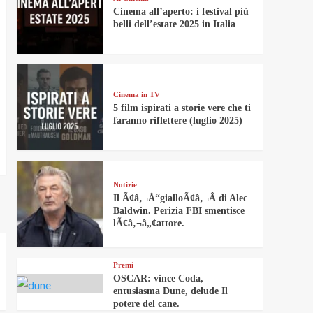
Cinema all’aperto: i festival più
belli dell’estate 2025 in Italia
Cinema in TV
5 film ispirati a storie vere che ti
faranno riflettere (luglio 2025)
Notizie
Il Ã¢â‚¬Å“gialloÃ¢â‚¬Â di Alec
Baldwin. Perizia FBI smentisce
lÃ¢â‚¬â„¢attore.
Premi
OSCAR: vince Coda,
entusiasma Dune, delude Il
potere del cane.