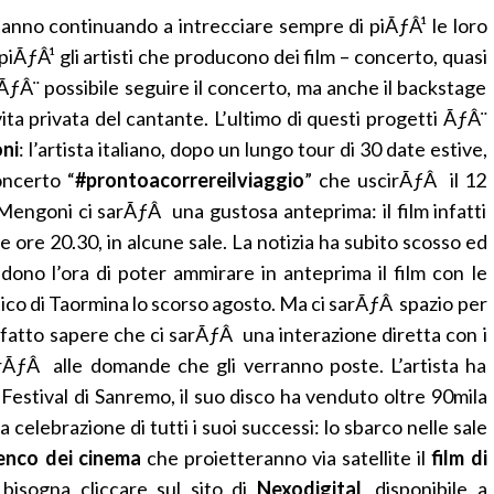
anno continuando a intrecciare sempre di piÃƒÂ¹ le loro
iÃƒÂ¹ gli artisti che producono dei film – concerto, quasi
ƒÂ¨ possibile seguire il concerto, ma anche il backstage
vita privata del cantante. L’ultimo di questi progetti ÃƒÂ¨
ni
: l’artista italiano, dopo un lungo tour di 30 date estive,
oncerto “
#prontoacorrereilviaggio
” che uscirÃƒÂ il 12
Mengoni ci sarÃƒÂ una gustosa anteprima: il film infatti
lle ore 20.30, in alcune sale. La notizia ha subito scosso ed
edono l’ora di poter ammirare in anteprima il film con le
tico di Taormina lo scorso agosto. Ma ci sarÃƒÂ spazio per
 fatto sapere che ci sarÃƒÂ una interazione diretta con i
rÃƒÂ alle domande che gli verranno poste. L’artista ha
 Festival di Sanremo, il suo disco ha venduto oltre 90mila
a celebrazione di tutti i suoi successi: lo sbarco nelle sale
enco dei cinema
che proietteranno via satellite il
film di
 bisogna cliccare sul sito di
Nexodigital
, disponibile a