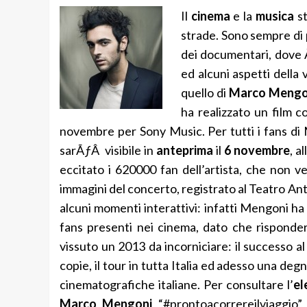
Il
cinema
e la
musica
st
strade. Sono sempre di p
dei documentari, dove Ã
ed alcuni aspetti della 
quello di
Marco Mengo
ha realizzato un film c
novembre per Sony Music. Per tutti i fans di 
sarÃƒÂ visibile in
anteprima
il
6 novembre
, a
eccitato i 620000 fan dell’artista, che non v
immagini del concerto, registrato al Teatro An
alcuni momenti interattivi: infatti Mengoni ha
fans presenti nei cinema, dato che risponde
vissuto un 2013 da incorniciare: il successo al
copie, il tour in tutta Italia ed adesso una degn
cinematografiche italiane. Per consultare l’
el
Marco Mengoni
“#prontoacorrereilviaggio”,