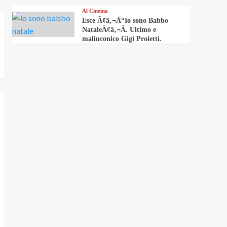
Al Cinema
Esce Ã¢â‚¬Å“Io sono Babbo
NataleÃ¢â‚¬Â. Ultimo e
malinconico Gigi Proietti.