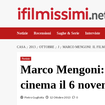
Salta
al
contenuto
Notizie
Recensioni
Saghe & Serie
Interviste
CASA
2013
OTTOBRE
J
MARCO MENGONI: IL FILM
Notizie
Marco Mengoni: i
cinema il 6 nov
Pietro Gugliotta
12 Ottobre 2013
0