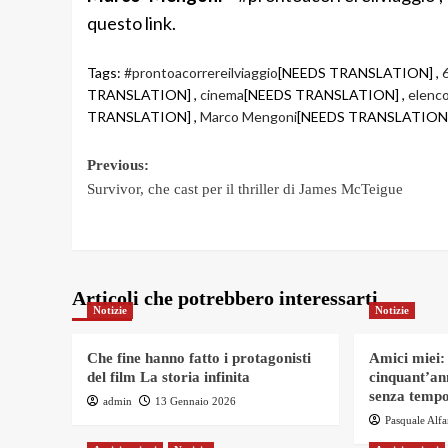
questo link.
Tags:
#prontoacorrereilviaggio
[NEEDS TRANSLATION] ,
TRANSLATION] ,
cinema
[NEEDS TRANSLATION] ,
elenco
TRANSLATION] ,
Marco Mengoni
[NEEDS TRANSLATION]
Post
Previous:
Survivor, che cast per il thriller di James McTeigue
navigation
Articoli che potrebbero interessarti
Notizie
Notizie
Che fine hanno fatto i protagonisti
Amici miei:
del film La storia infinita
cinquant’an
senza tempo
admin
13 Gennaio 2026
Pasquale Alf