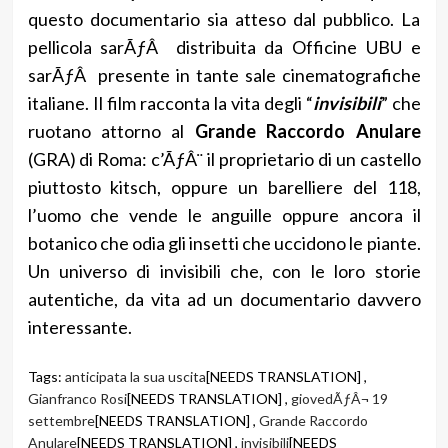
questo documentario sia atteso dal pubblico. La
pellicola sarÃƒÂ distribuita da Officine UBU e
sarÃƒÂ presente in tante sale cinematografiche
italiane. Il film racconta la vita degli “
invisibili
” che
ruotano attorno al
Grande Raccordo Anulare
(GRA) di Roma: c’ÃƒÂ¨ il proprietario di un castello
piuttosto kitsch, oppure un barelliere del 118,
l’uomo che vende le anguille oppure ancora il
botanico che odia gli insetti che uccidono le piante.
Un universo di invisibili che, con le loro storie
autentiche, da vita ad un documentario davvero
interessante.
Tags:
anticipata la sua uscita
[NEEDS TRANSLATION] ,
Gianfranco Rosi
[NEEDS TRANSLATION] ,
giovedÃƒÂ¬ 19
settembre
[NEEDS TRANSLATION] ,
Grande Raccordo
Anulare
[NEEDS TRANSLATION] ,
invisibili
[NEEDS