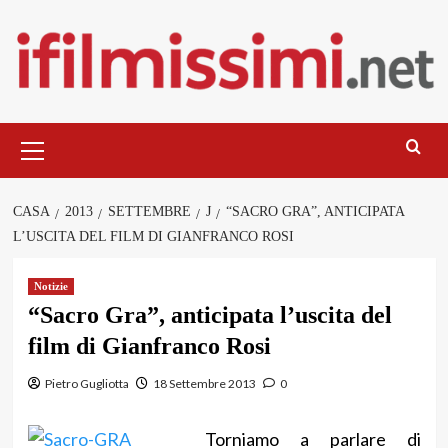
Salta
al
contenuto
Menu
principale
CASA
2013
SETTEMBRE
J
“SACRO GRA”, ANTICIPATA
L’USCITA DEL FILM DI GIANFRANCO ROSI
Notizie
“Sacro Gra”, anticipata l’uscita del
film di Gianfranco Rosi
Pietro Gugliotta
18 Settembre 2013
0
Torniamo a parlare di