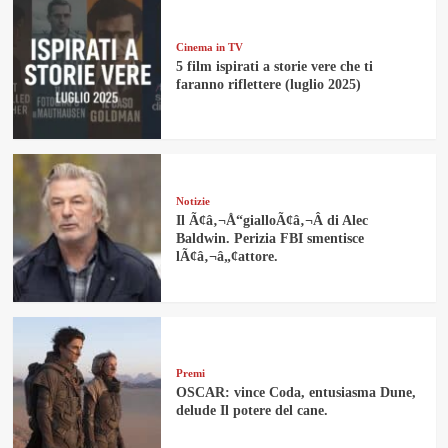
Cinema in TV
5 film ispirati a storie vere che ti
faranno riflettere (luglio 2025)
Notizie
Il Ã¢â‚¬Å“gialloÃ¢â‚¬Â di Alec
Baldwin. Perizia FBI smentisce
lÃ¢â‚¬â„¢attore.
Premi
OSCAR: vince Coda, entusiasma Dune,
delude Il potere del cane.