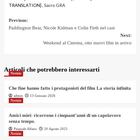
TRANSLATION] ,
Sacro GRA
Post
Previous:
Paddington Bear, Nicole Kidman e Colin Firth nel cast
navigation
Next:
Weekend al Cinema, otto nuovi film in arrivo
Articoli che potrebbero interessarti
Notizie
Che fine hanno fatto i protagonisti del film La storia infinita
admin
13 Gennaio 2026
Notizie
Amici miei: ricorrono i cinquant’anni di un capolavoro
senza tempo.
Pasquale Alfano
20 Agosto 2025
Notizie