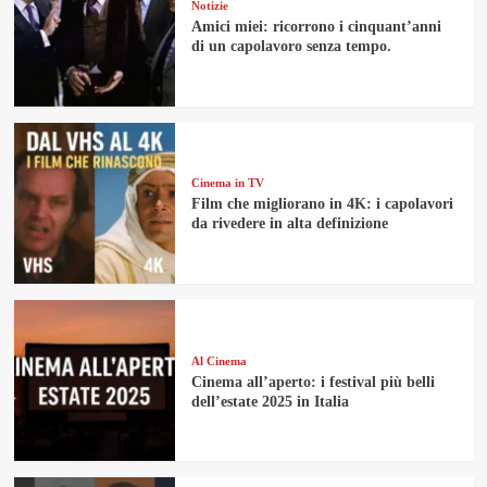
Notizie
Amici miei: ricorrono i cinquant’anni
di un capolavoro senza tempo.
Cinema in TV
Film che migliorano in 4K: i capolavori
da rivedere in alta definizione
Al Cinema
Cinema all’aperto: i festival più belli
dell’estate 2025 in Italia