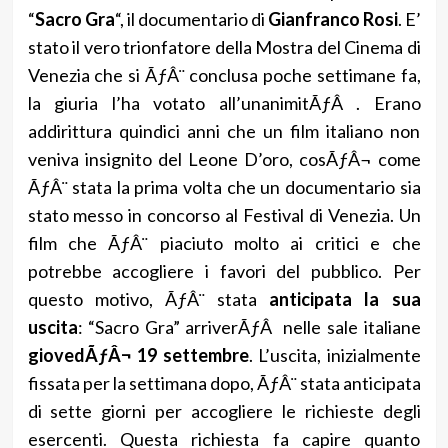
“
Sacro Gra
“, il documentario di
Gianfranco Rosi
. E’
stato il vero trionfatore della Mostra del Cinema di
Venezia che si ÃƒÂ¨ conclusa poche settimane fa,
la giuria l’ha votato all’unanimitÃƒÂ . Erano
addirittura quindici anni che un film italiano non
veniva insignito del Leone D’oro, cosÃƒÂ¬ come
ÃƒÂ¨ stata la prima volta che un documentario sia
stato messo in concorso al Festival di Venezia. Un
film che ÃƒÂ¨ piaciuto molto ai critici e che
potrebbe accogliere i favori del pubblico. Per
questo motivo, ÃƒÂ¨ stata
anticipata la sua
uscita
: “Sacro Gra” arriverÃƒÂ nelle sale italiane
giovedÃƒÂ¬ 19 settembre
. L’uscita, inizialmente
fissata per la settimana dopo, ÃƒÂ¨ stata anticipata
di sette giorni per accogliere le richieste degli
esercenti. Questa richiesta fa capire quanto