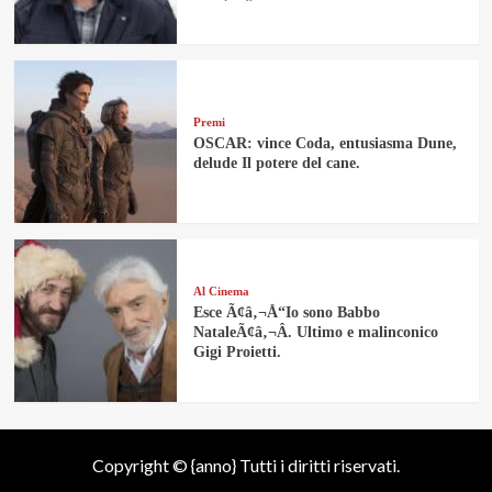
Premi
OSCAR: vince Coda, entusiasma Dune,
delude Il potere del cane.
Al Cinema
Esce Ã¢â‚¬Å“Io sono Babbo
NataleÃ¢â‚¬Â. Ultimo e malinconico
Gigi Proietti.
Copyright © {anno} Tutti i diritti riservati.