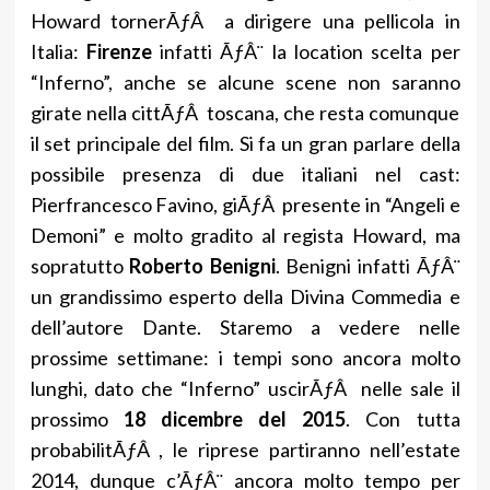
Howard tornerÃƒÂ a dirigere una pellicola in
Italia:
Firenze
infatti ÃƒÂ¨ la location scelta per
“Inferno”, anche se alcune scene non saranno
girate nella cittÃƒÂ toscana, che resta comunque
il set principale del film. Si fa un gran parlare della
possibile presenza di due italiani nel cast:
Pierfrancesco Favino, giÃƒÂ presente in “Angeli e
Demoni” e molto gradito al regista Howard, ma
sopratutto
Roberto Benigni
. Benigni infatti ÃƒÂ¨
un grandissimo esperto della Divina Commedia e
dell’autore Dante. Staremo a vedere nelle
prossime settimane: i tempi sono ancora molto
lunghi, dato che “Inferno” uscirÃƒÂ nelle sale il
prossimo
18 dicembre del 2015
. Con tutta
probabilitÃƒÂ , le riprese partiranno nell’estate
2014, dunque c’ÃƒÂ¨ ancora molto tempo per