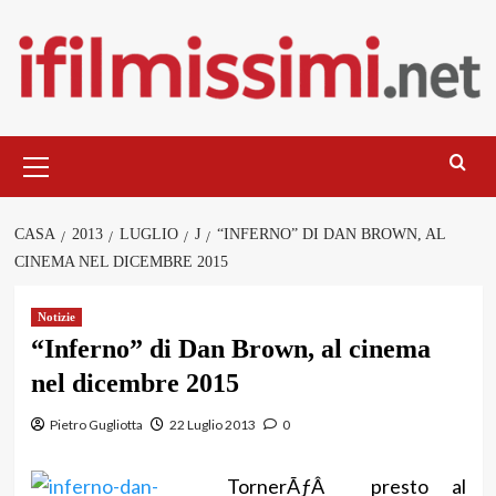
Salta
al
contenuto
Menu
principale
CASA
2013
LUGLIO
J
“INFERNO” DI DAN BROWN, AL
CINEMA NEL DICEMBRE 2015
Notizie
“Inferno” di Dan Brown, al cinema
nel dicembre 2015
Pietro Gugliotta
22 Luglio 2013
0
TornerÃƒÂ presto al