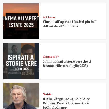
Al Cinema
Cinema all’aperto: i festival più belli
dell’estate 2025 in Italia
Cinema in TV
5 film ispirati a storie vere che ti
faranno riflettere (luglio 2025)
Notizie
Il Ã¢â‚¬Å“gialloÃ¢â‚¬Â di Alec
Baldwin. Perizia FBI smentisce
lÃ¢â‚¬â„¢attore.