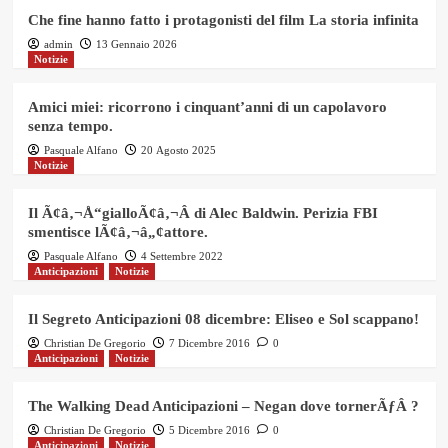
Che fine hanno fatto i protagonisti del film La storia infinita
admin
13 Gennaio 2026
Notizie
Amici miei: ricorrono i cinquant’anni di un capolavoro
senza tempo.
Pasquale Alfano
20 Agosto 2025
Notizie
Il Ã¢â‚¬Å“gialloÃ¢â‚¬Â di Alec Baldwin. Perizia FBI
smentisce lÃ¢â‚¬â„¢attore.
Pasquale Alfano
4 Settembre 2022
Anticipazioni
Notizie
Il Segreto Anticipazioni 08 dicembre: Eliseo e Sol scappano!
Christian De Gregorio
7 Dicembre 2016
0
Anticipazioni
Notizie
The Walking Dead Anticipazioni – Negan dove tornerÃƒÂ ?
Christian De Gregorio
5 Dicembre 2016
0
Anticipazioni
Notizie