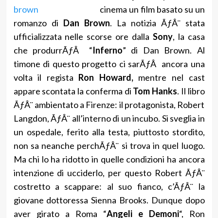
cinema un film basato su un
romanzo di
Dan Brown
. La notizia ÃƒÂ¨ stata
ufficializzata nelle scorse ore dalla
Sony
, la casa
che produrrÃƒÂ “
Inferno
” di Dan Brown. Al
timone di questo progetto ci sarÃƒÂ ancora una
volta il regista
Ron Howard,
mentre nel cast
appare scontata la conferma di
Tom Hanks
. Il libro
ÃƒÂ¨ ambientato a Firenze: il protagonista, Robert
Langdon, ÃƒÂ¨ all’interno di un incubo. Si sveglia in
un ospedale, ferito alla testa, piuttosto stordito,
non sa neanche perchÃƒÂ¨ si trova in quel luogo.
Ma chi lo ha ridotto in quelle condizioni ha ancora
intenzione di ucciderlo, per questo Robert ÃƒÂ¨
costretto a scappare: al suo fianco, c’ÃƒÂ¨ la
giovane dottoressa Sienna Brooks. Dunque dopo
aver girato a Roma “
Angeli e Demoni
“, Ron