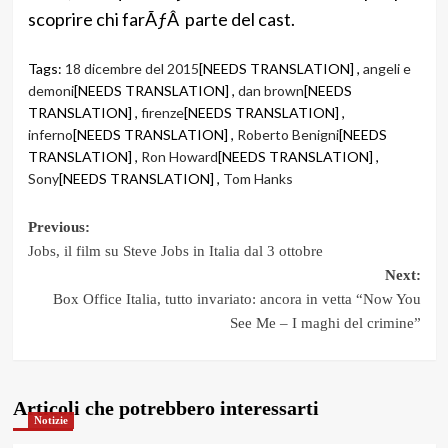
scoprire chi farÃƒÂ parte del cast.
Tags:
18 dicembre del 2015
[NEEDS TRANSLATION] ,
angeli e
demoni
[NEEDS TRANSLATION] ,
dan brown
[NEEDS
TRANSLATION] ,
firenze
[NEEDS TRANSLATION] ,
inferno
[NEEDS TRANSLATION] ,
Roberto Benigni
[NEEDS
TRANSLATION] ,
Ron Howard
[NEEDS TRANSLATION] ,
Sony
[NEEDS TRANSLATION] ,
Tom Hanks
Post
Previous:
Jobs, il film su Steve Jobs in Italia dal 3 ottobre
navigation
Next:
Box Office Italia, tutto invariato: ancora in vetta “Now You
See Me – I maghi del crimine”
Articoli che potrebbero interessarti
Notizie