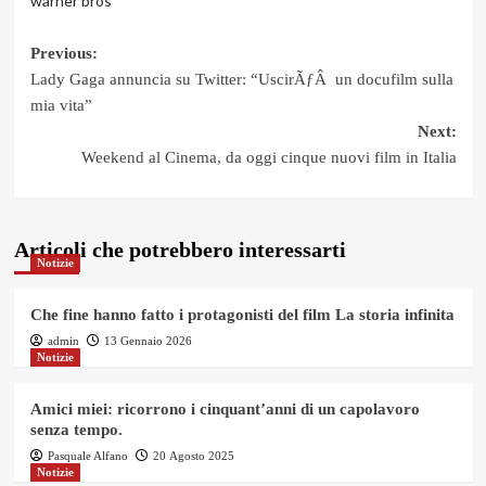
warner bros
Post
Previous:
Lady Gaga annuncia su Twitter: “UscirÃƒÂ un docufilm sulla
navigation
mia vita”
Next:
Weekend al Cinema, da oggi cinque nuovi film in Italia
Articoli che potrebbero interessarti
Notizie
Che fine hanno fatto i protagonisti del film La storia infinita
admin
13 Gennaio 2026
Notizie
Amici miei: ricorrono i cinquant’anni di un capolavoro
senza tempo.
Pasquale Alfano
20 Agosto 2025
Notizie