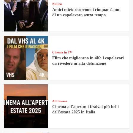
Notizie
Amici miei: ricorrono i cinquant’anni
di un capolavoro senza tempo.
Cinema in TV
Film che migliorano in 4K: i capolavori
da rivedere in alta definizione
Al Cinema
Cinema all’aperto: i festival più belli
dell’estate 2025 in Italia