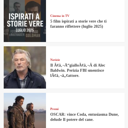
Cinema in TV
5 film ispirati a storie vere che ti
faranno riflettere (luglio 2025)
Notizie
Il Ã¢â‚¬Å“gialloÃ¢â‚¬Â di Alec
Baldwin. Perizia FBI smentisce
lÃ¢â‚¬â„¢attore.
Premi
OSCAR: vince Coda, entusiasma Dune,
delude Il potere del cane.