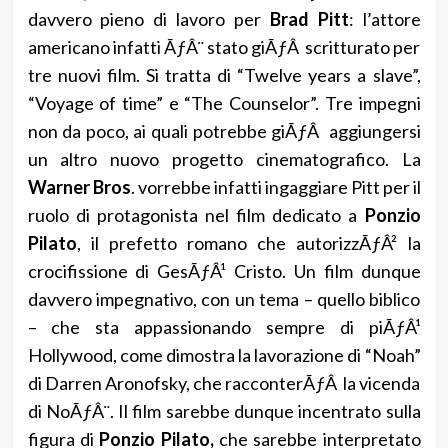
davvero pieno di lavoro per
Brad Pitt
: l’attore
americano infatti ÃƒÂ¨ stato giÃƒÂ scritturato per
tre nuovi film. Si tratta di “Twelve years a slave”,
“Voyage of time” e “The Counselor”. Tre impegni
non da poco, ai quali potrebbe giÃƒÂ aggiungersi
un altro nuovo progetto cinematografico. La
Warner Bros
. vorrebbe infatti ingaggiare Pitt per il
ruolo di protagonista nel film dedicato a
Ponzio
Pilato
, il prefetto romano che autorizzÃƒÂ² la
crocifissione di GesÃƒÂ¹ Cristo. Un film dunque
davvero impegnativo, con un tema – quello biblico
– che sta appassionando sempre di piÃƒÂ¹
Hollywood, come dimostra la lavorazione di “Noah”
di Darren Aronofsky, che racconterÃƒÂ la vicenda
di NoÃƒÂ¨. Il film sarebbe dunque incentrato sulla
figura di
Ponzio Pilato,
che sarebbe interpretato