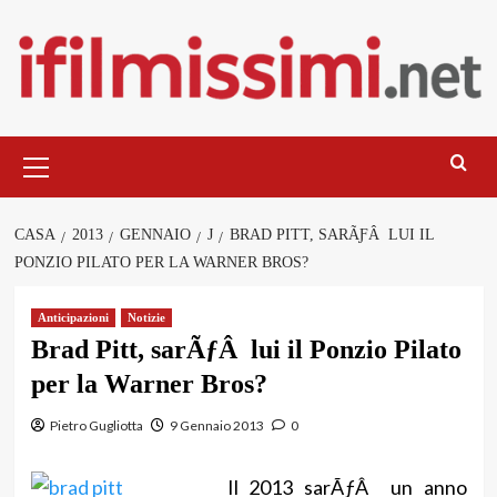
Salta
al
contenuto
Menu
principale
CASA
2013
GENNAIO
J
BRAD PITT, SARÃƑÂ LUI IL
PONZIO PILATO PER LA WARNER BROS?
Anticipazioni
Notizie
Brad Pitt, sarÃƒÂ lui il Ponzio Pilato
per la Warner Bros?
Pietro Gugliotta
9 Gennaio 2013
0
Il 2013 sarÃƒÂ un anno