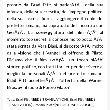
proprio da Brad Pitt: si parlerÃƒÂ della sua
infanzia, della sua crescita, dell’impegno politico,
della sua ascesa fino a raggiungere il ruolo del
prefetto romano, ma sopratutto dell’incontro con
GesÃƒÂ¹. La sceneggiatura del film ÃƒÂ¨ al
momento top secret, si conosce molto poco: ÃƒÂ¨
stata scritta da Vera Blasi, si discosterÃƒÂ molto
dalla visione che i Vangeli ci offrono di Pilato.
Diciamo che il film avrÃƒÂ un tocco piÃƒÂ¹
storico-politico, con tratti thriller, per descrivere al
meglio la personalitÃƒÂ del prefetto romano.
Brad Pitt
accetterÃƒÂ l’offerta della Warner
Bros. per il ruolo di Ponzio Pilato?
Tags:
Brad Pitt
[NEEDS TRANSLATION] ,
Brad Pitt
[NEEDS
TRANSLATION] ,
Ponzio Pilato
[NEEDS TRANSLATION] ,