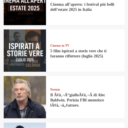
Cinema all’aperto: i festival più belli
dell’estate 2025 in Italia
Cinema in TV
5 film ispirati a storie vere che ti
faranno riflettere (luglio 2025)
Notizie
Il Ã¢â‚¬Å“gialloÃ¢â‚¬Â di Alec
Baldwin. Perizia FBI smentisce
lÃ¢â‚¬â„¢attore.