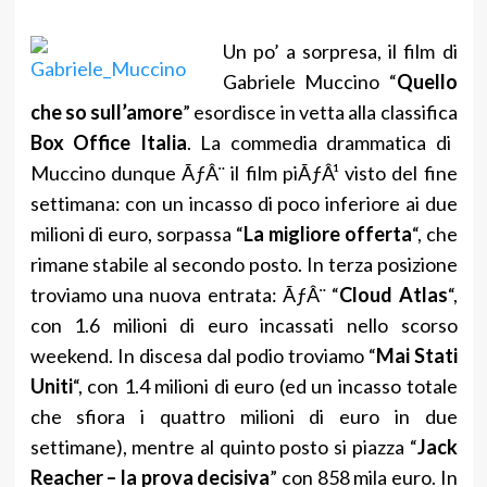
Un po’ a sorpresa, il film di
Gabriele Muccino “
Quello
che so sull’amore
” esordisce in vetta alla classifica
Box Office Italia
. La commedia drammatica di
Muccino dunque ÃƒÂ¨ il film piÃƒÂ¹ visto del fine
settimana: con un incasso di poco inferiore ai due
milioni di euro, sorpassa “
La migliore offerta
“, che
rimane stabile al secondo posto. In terza posizione
troviamo una nuova entrata: ÃƒÂ¨ “
Cloud Atlas
“,
con 1.6 milioni di euro incassati nello scorso
weekend. In discesa dal podio troviamo “
Mai Stati
Uniti
“, con 1.4 milioni di euro (ed un incasso totale
che sfiora i quattro milioni di euro in due
settimane), mentre al quinto posto si piazza “
Jack
Reacher – la prova decisiva
” con 858 mila euro. In