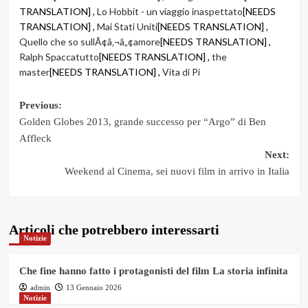
TRANSLATION] ,
Lo Hobbit - un viaggio inaspettato
[NEEDS
TRANSLATION] ,
Mai Stati Uniti
[NEEDS TRANSLATION] ,
Quello che so sullÃ¢â‚¬â„¢amore
[NEEDS TRANSLATION] ,
Ralph Spaccatutto
[NEEDS TRANSLATION] ,
the
master
[NEEDS TRANSLATION] ,
Vita di Pi
Post
Previous:
Golden Globes 2013, grande successo per “Argo” di Ben
navigation
Affleck
Next:
Weekend al Cinema, sei nuovi film in arrivo in Italia
Articoli che potrebbero interessarti
Notizie
Che fine hanno fatto i protagonisti del film La storia infinita
admin
13 Gennaio 2026
Notizie