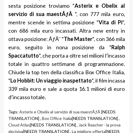
sesta posizione troviamo “
Asterix e Obelix al
servizio di sua maestÃƒÂ
“, con 777 mila euro,
mentre scende in settima posizione “
Vita di Pi
“,
con 686 mila euro incassati. Altra new entry in
ottava posizione: ÃƒÂ¨ “
The Master
“, con 366 mila
euro, seguito in nona posizione da “
Ralph
Spaccatutto
“, che porta a oltre sei milioni l’incasso
totale in quattro settimane di programmazione.
Chiude la top ten della classifica Box Office Italia,
“
Lo Hobbit: Un viaggio inaspettato
“, il film incassa
339 mila euro e sale a quota 16.1 milioni di euro
d’incasso totale.
Tags:
Asterix e Obelix al servizio di sua maestÃƒÂ
[NEEDS
TRANSLATION] ,
Box Office Italia
[NEEDS TRANSLATION] ,
Cloud Atlas
[NEEDS TRANSLATION] ,
Jack Reacher - la prova
decisiva
[NEEDS TRANSLATION] ,
La migliore offerta
[NEEDS