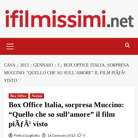
Salta
al
contenuto
Menu
principale
CASA
2013
GENNAIO
J
BOX OFFICE ITALIA, SORPRESA
MUCCINO: “QUELLO CHE SO SULL’AMORE” IL FILM PIÃƑÂ¹
VISTO
Box Office
Notizie
Box Office Italia, sorpresa Muccino:
“Quello che so sull’amore” il film
piÃƒÂ¹ visto
Pietro Gugliotta
16 Gennaio 2013
0