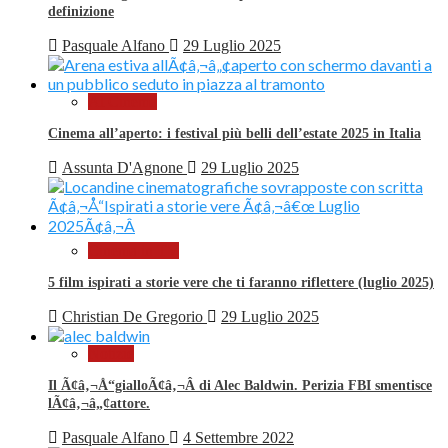
definizione
Pasquale Alfano
29 Luglio 2025
Al Cinema
Cinema all’aperto: i festival più belli dell’estate 2025 in Italia
Assunta D'Agnone
29 Luglio 2025
Cinema in TV
5 film ispirati a storie vere che ti faranno riflettere (luglio 2025)
Christian De Gregorio
29 Luglio 2025
Notizie
Il Ã¢â‚¬Å“gialloÃ¢â‚¬Â di Alec Baldwin. Perizia FBI smentisce
lÃ¢â‚¬â„¢attore.
Pasquale Alfano
4 Settembre 2022