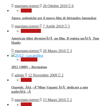
marziano.torresi
26 Ottobre 2010
6
Notizie
Agora: polemiche per il nuovo film di Alejandro Amenabar
marziano.torresi
7 Aprile 2010
5
Anticipazioni
American Idiot diventerÃƒÂ un film. Il regista sarÃƒÂ Tom
Hanks
marziano.torresi
26 Marzo 2010
3
Recensioni
2012 (2009) – Recensione
admin
12 Novembre 2009
2
Notizie
Ozpetek: Ã¢â‚¬Å“Mine Vaganti ÃƒÂ¨ dedicato a mio
padreÃ¢â‚¬Â
marziano.torresi
15 Marzo 2010
2
Notizie