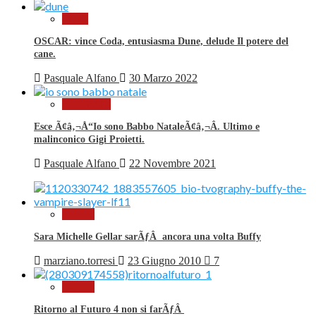
Premi
OSCAR: vince Coda, entusiasma Dune, delude Il potere del
cane.
Pasquale Alfano
30 Marzo 2022
Al Cinema
Esce Ã¢â‚¬Å“Io sono Babbo NataleÃ¢â‚¬Â. Ultimo e
malinconico Gigi Proietti.
Pasquale Alfano
22 Novembre 2021
Notizie
Sara Michelle Gellar sarÃƒÂ ancora una volta Buffy
marziano.torresi
23 Giugno 2010
7
Notizie
Ritorno al Futuro 4 non si farÃƒÂ