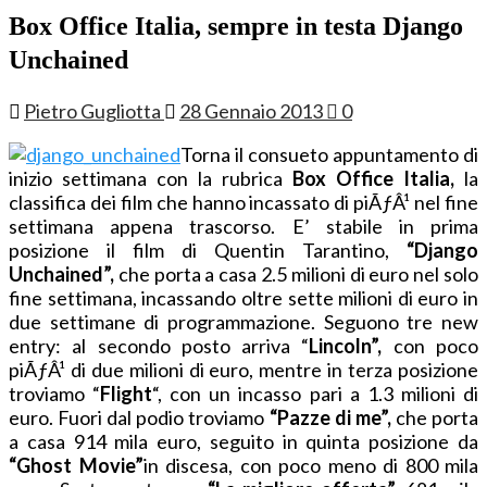
Box Office Italia, sempre in testa Django
Unchained
Pietro Gugliotta
28 Gennaio 2013
0
Torna il consueto appuntamento di
inizio settimana con la rubrica
Box Office Italia,
la
classifica dei film che hanno incassato di piÃƒÂ¹ nel fine
settimana appena trascorso. E’ stabile in prima
posizione il film di Quentin Tarantino,
“Django
Unchained”,
che porta a casa 2.5 milioni di euro nel solo
fine settimana, incassando oltre sette milioni di euro in
due settimane di programmazione. Seguono tre new
entry: al secondo posto arriva “
Lincoln”,
con poco
piÃƒÂ¹ di due milioni di euro, mentre in terza posizione
troviamo “
Flight
“, con un incasso pari a 1.3 milioni di
euro. Fuori dal podio troviamo
“Pazze di me”,
che porta
a casa 914 mila euro, seguito in quinta posizione da
“Ghost Movie”
in discesa, con poco meno di 800 mila