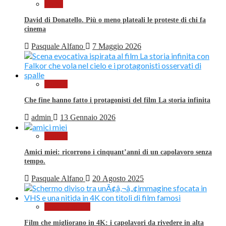
Premi
David di Donatello. Più o meno plateali le proteste di chi fa
cinema
Pasquale Alfano
7 Maggio 2026
Notizie
Che fine hanno fatto i protagonisti del film La storia infinita
admin
13 Gennaio 2026
Notizie
Amici miei: ricorrono i cinquant’anni di un capolavoro senza
tempo.
Pasquale Alfano
20 Agosto 2025
Cinema in TV
Film che migliorano in 4K: i capolavori da rivedere in alta