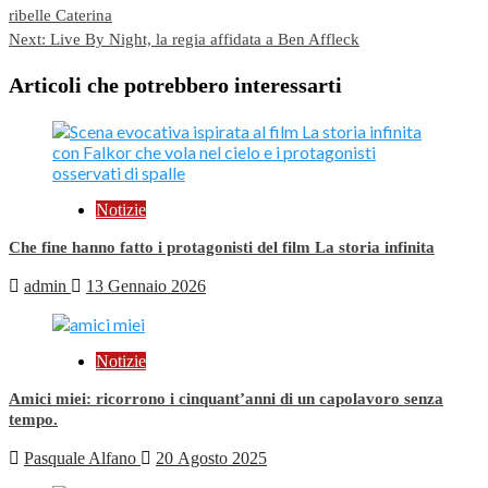
ribelle Caterina
navigation
Next:
Live By Night, la regia affidata a Ben Affleck
Articoli che potrebbero interessarti
Notizie
Che fine hanno fatto i protagonisti del film La storia infinita
admin
13 Gennaio 2026
Notizie
Amici miei: ricorrono i cinquant’anni di un capolavoro senza
tempo.
Pasquale Alfano
20 Agosto 2025