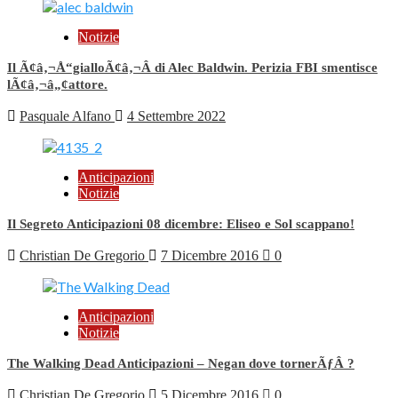
Notizie
Il Ã¢â‚¬Å“gialloÃ¢â‚¬Â di Alec Baldwin. Perizia FBI smentisce
lÃ¢â‚¬â„¢attore.
Pasquale Alfano
4 Settembre 2022
Anticipazioni
Notizie
Il Segreto Anticipazioni 08 dicembre: Eliseo e Sol scappano!
Christian De Gregorio
7 Dicembre 2016
0
Anticipazioni
Notizie
The Walking Dead Anticipazioni – Negan dove tornerÃƒÂ ?
Christian De Gregorio
5 Dicembre 2016
0