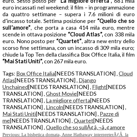
euro. Sesto posto per
“La migliore offerta”,
681 mila
euro incassati nel weekend: il film – in programmazione
da quattro settimane – supera i 7.6 milioni di euro
d’incasso totale. Settima posizione per
“Quello che so
sull’amore”
, che porta a casa 414 mila euro, mentre
scende in ottava posizione
“Cloud Atlas”,
con 338 mila
euro. Nono posto per
“Quartet”
, altra new entry dello
scorso fine settimana, con un incasso di 309 mila euro;
chiude la Top Ten della classifica Box Office Italia, il film
“Mai Stati Uniti”,
con 267 mila euro.
Tags:
Box Office Italia
[NEEDS TRANSLATION] ,
Cloud
Atlas
[NEEDS TRANSLATION] ,
Django
Unchained
[NEEDS TRANSLATION] ,
Flight
[NEEDS
TRANSLATION] ,
Ghost Movie
[NEEDS
TRANSLATION] ,
La migliore offerta
[NEEDS
TRANSLATION] ,
Lincoln
[NEEDS TRANSLATION] ,
Mai Stati Uniti
[NEEDS TRANSLATION] ,
Pazze di
me
[NEEDS TRANSLATION] ,
Quartet
[NEEDS
TRANSLATION] ,
Quello che so sullÃ¢â‚¬â„¢amore
Post
Previous:
La bisbetica domata, Anne Hathaway interpreterÃƒÂ la