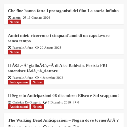
Che fine hanno fatto i protagonisti del film La storia infinita
admin
13 Gennaio 2026
Notizie
Amici miei: ricorrono i cinquant’anni di un capolavoro
senza tempo.
Pasquale Alfano
20 Agosto 2025
Notizie
Il Ã¢â‚¬Å“gialloÃ¢â‚¬Â di Alec Baldwin. Perizia FBI
smentisce lÃ¢â‚¬â„¢attore.
Pasquale Alfano
4 Settembre 2022
Anticipazioni
Notizie
Il Segreto Anticipazioni 08 dicembre: Eliseo e Sol scappano!
Christian De Gregorio
7 Dicembre 2016
0
Anticipazioni
Notizie
The Walking Dead Anticipazioni – Negan dove tornerÃƒÂ ?
Christian De Gregorio
5 Dicembre 2016
0