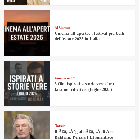
Al Cinema
Cinema all’aperto: i festival più belli
dell’estate 2025 in Italia
Cinema in TV
5 film ispirati a storie vere che ti
faranno riflettere (luglio 2025)
Notizie
Il Ã¢â‚¬Å“gialloÃ¢â‚¬Â di Alec
Baldwin. Perizia FBI smentisce