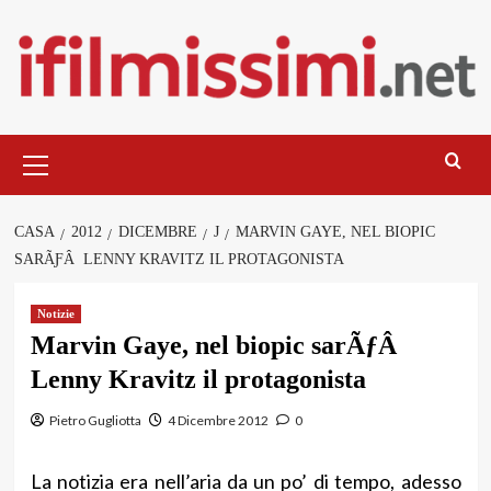
Salta
al
contenuto
Menu
principale
CASA
2012
DICEMBRE
J
MARVIN GAYE, NEL BIOPIC
SARÃƑÂ LENNY KRAVITZ IL PROTAGONISTA
Notizie
Marvin Gaye, nel biopic sarÃƒÂ
Lenny Kravitz il protagonista
Pietro Gugliotta
4 Dicembre 2012
0
La notizia era nell’aria da un po’ di tempo, adesso