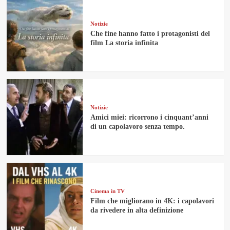
Notizie
Che fine hanno fatto i protagonisti del
film La storia infinita
Notizie
Amici miei: ricorrono i cinquant’anni
di un capolavoro senza tempo.
Cinema in TV
Film che migliorano in 4K: i capolavori
da rivedere in alta definizione