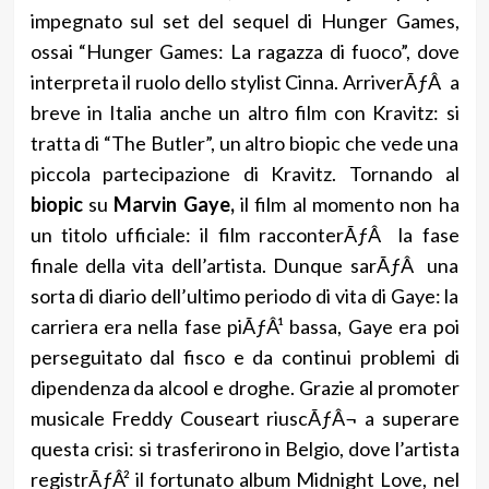
impegnato sul set del sequel di Hunger Games,
ossai “Hunger Games: La ragazza di fuoco”, dove
interpreta il ruolo dello stylist Cinna. ArriverÃƒÂ a
breve in Italia anche un altro film con Kravitz: si
tratta di “The Butler”, un altro biopic che vede una
piccola partecipazione di Kravitz. Tornando al
biopic
su
Marvin Gaye,
il film al momento non ha
un titolo ufficiale: il film racconterÃƒÂ la fase
finale della vita dell’artista. Dunque sarÃƒÂ una
sorta di diario dell’ultimo periodo di vita di Gaye: la
carriera era nella fase piÃƒÂ¹ bassa, Gaye era poi
perseguitato dal fisco e da continui problemi di
dipendenza da alcool e droghe. Grazie al promoter
musicale Freddy Couseart riuscÃƒÂ¬ a superare
questa crisi: si trasferirono in Belgio, dove l’artista
registrÃƒÂ² il fortunato album Midnight Love, nel