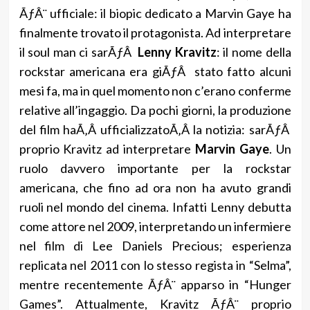
ÃƒÂ¨ ufficiale: il biopic dedicato a Marvin Gaye ha
finalmente trovato il protagonista. Ad interpretare
il soul man ci sarÃƒÂ
Lenny Kravitz
: il nome della
rockstar americana era giÃƒÂ stato fatto alcuni
mesi fa, ma in quel momento non c’erano conferme
relative all’ingaggio. Da pochi giorni, la produzione
del film haÃ‚Â ufficializzatoÃ‚Â la notizia: sarÃƒÂ
proprio Kravitz ad interpretare
Marvin Gaye
. Un
ruolo davvero importante per la rockstar
americana, che fino ad ora non ha avuto grandi
ruoli nel mondo del cinema. Infatti Lenny debutta
come attore nel 2009, interpretando un infermiere
nel film di Lee Daniels Precious; esperienza
replicata nel 2011 con lo stesso regista in “Selma”,
mentre recentemente ÃƒÂ¨ apparso in “Hunger
Games”. Attualmente, Kravitz ÃƒÂ¨ proprio