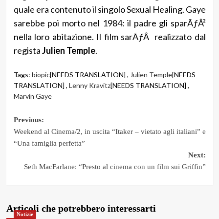
quale era contenuto il singolo Sexual Healing. Gaye
sarebbe poi morto nel 1984: il padre gli sparÃƒÂ²
nella loro abitazione. Il film sarÃƒÂ realizzato dal
regista
Julien Temple
.
Tags:
biopic
[NEEDS TRANSLATION] ,
Julien Temple
[NEEDS
TRANSLATION] ,
Lenny Kravitz
[NEEDS TRANSLATION] ,
Marvin Gaye
Post
Previous:
Weekend al Cinema/2, in uscita “Itaker – vietato agli italiani” e
navigation
“Una famiglia perfetta”
Next:
Seth MacFarlane: “Presto al cinema con un film sui Griffin”
Articoli che potrebbero interessarti
Notizie