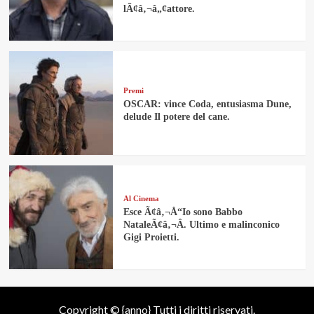
lÃ¢â‚¬â„¢attore.
Premi
OSCAR: vince Coda, entusiasma Dune,
delude Il potere del cane.
Al Cinema
Esce Ã¢â‚¬Å“Io sono Babbo
NataleÃ¢â‚¬Â. Ultimo e malinconico
Gigi Proietti.
Copyright © {anno} Tutti i diritti riservati.