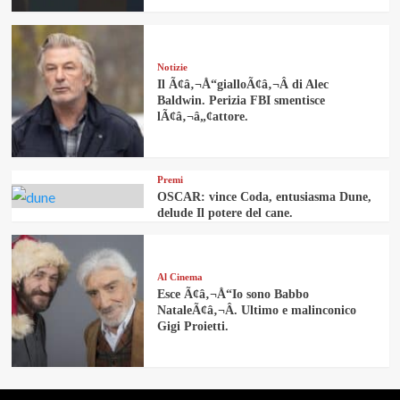
Notizie
Il Ã¢â‚¬Å“gialloÃ¢â‚¬Â di Alec
Baldwin. Perizia FBI smentisce
lÃ¢â‚¬â„¢attore.
Premi
OSCAR: vince Coda, entusiasma Dune,
delude Il potere del cane.
Al Cinema
Esce Ã¢â‚¬Å“Io sono Babbo
NataleÃ¢â‚¬Â. Ultimo e malinconico
Gigi Proietti.