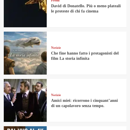
Premi
David di Donatello. Più o meno plateali
le proteste di chi fa cinema
Notizie
Che fine hanno fatto i protagonisti del
film La storia infinita
Notizie
Amici miei: ricorrono i cinquant’anni
di un capolavoro senza tempo.