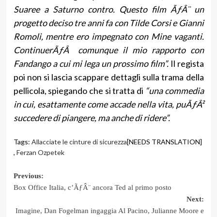
Suaree a Saturno contro. Questo film ÃƒÂ¨ un
progetto deciso tre anni fa con Tilde Corsi e Gianni
Romoli, mentre ero impegnato con Mine vaganti.
ContinuerÃƒÂ comunque il mio rapporto con
Fandango a cui mi lega un prossimo film”.
Il regista
poi non si lascia scappare dettagli sulla trama della
pellicola, spiegando che si tratta di
“una commedia
in cui, esattamente come accade nella vita, puÃƒÂ²
succedere di piangere, ma anche di ridere”.
Tags:
Allacciate le cinture di sicurezza
[NEEDS TRANSLATION]
,
Ferzan Ozpetek
Post
Previous:
Box Office Italia, c’ÃƒÂ¨ ancora Ted al primo posto
navigation
Next:
Imagine, Dan Fogelman ingaggia Al Pacino, Julianne Moore e