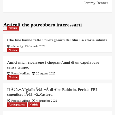
Jeremy Renner
Articoli che potrebbero interessarti
Notizie
Che fine hanno fatto i protagonisti del film La storia infinita
admin
13 Gennaio 2026
Notizie
Amici miei: ricorrono i cinquant’anni di un capolavoro
senza tempo.
Pasquale Alfano
20 Agosto 2025
Notizie
Il Ã¢â‚¬Å“gialloÃ¢â‚¬Â di Alec Baldwin. Perizia FBI
smentisce lÃ¢â‚¬â„¢attore.
Pasquale Alfano
4 Settembre 2022
Anticipazioni
Notizie