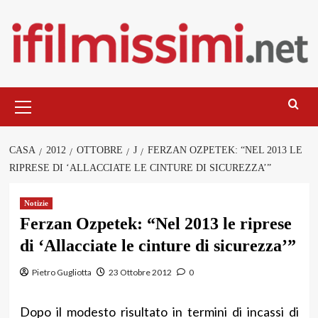
Salta
al
contenuto
Menu
principale
CASA
2012
OTTOBRE
J
FERZAN OZPETEK: “NEL 2013 LE
RIPRESE DI ‘ALLACCIATE LE CINTURE DI SICUREZZA’”
Notizie
Ferzan Ozpetek: “Nel 2013 le riprese
di ‘Allacciate le cinture di sicurezza’”
Pietro Gugliotta
23 Ottobre 2012
0
Dopo il modesto risultato in termini di incassi di