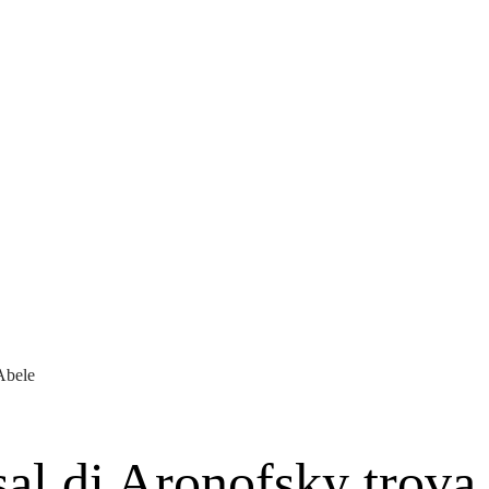
Abele
al di Aronofsky trova