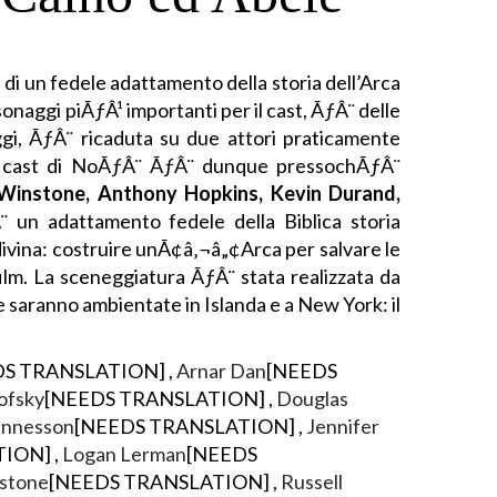
ta di un fedele adattamento della storia dell’Arca
sonaggi piÃƒÂ¹ importanti per il cast, ÃƒÂ¨ delle
ggi, ÃƒÂ¨ ricaduta su due attori praticamente
Il cast di NoÃƒÂ¨ ÃƒÂ¨ dunque pressochÃƒÂ¨
Winstone, Anthony Hopkins, Kevin Durand,
un adattamento fedele della Biblica storia
ivina: costruire unÃ¢â‚¬â„¢Arca per salvare le
ilm. La sceneggiatura ÃƒÂ¨ stata realizzata da
e saranno ambientate in Islanda e a New York: il
S TRANSLATION] ,
Arnar Dan
[NEEDS
ofsky
[NEEDS TRANSLATION] ,
Douglas
annesson
[NEEDS TRANSLATION] ,
Jennifer
ION] ,
Logan Lerman
[NEEDS
stone
[NEEDS TRANSLATION] ,
Russell