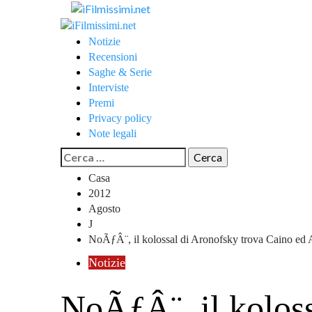
Salta
al
Menu
contenuto
principale
Notizie
Recensioni
Saghe & Serie
Interviste
Premi
Privacy policy
Note legali
Ricerca
per:
Casa
2012
Agosto
J
NoÃƒÂ¨, il kolossal di Aronofsky trova Caino ed 
Notizie
NoÃƒÂ¨, il koloss