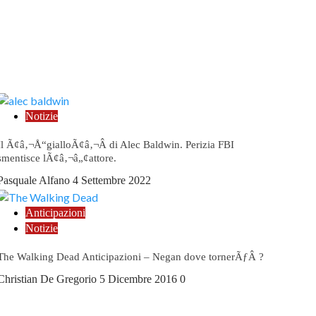
Notizie
Il Ã¢â‚¬Å“gialloÃ¢â‚¬Â di Alec Baldwin. Perizia FBI
smentisce lÃ¢â‚¬â„¢attore.
Pasquale Alfano
4 Settembre 2022
Anticipazioni
Notizie
The Walking Dead Anticipazioni – Negan dove tornerÃƒÂ ?
Christian De Gregorio
5 Dicembre 2016
0