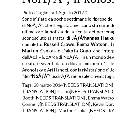
Pietro Gugliotta
1 Agosto 2012
0
Sono iniziate da poche settimane le riprese de
di NoÃƒÂ¨, che il regista americano sta curando 
ultime ore la notizia della scelta dei person
sconosciuti: si tratta di
JÃƒÂ³hannes Hauku
completo:
Russell Crowe, Emma Watson, Je
Marton Csokas
e
Dakota Goyo
che interp
dellÃ¢â‚¬â„¢Arca di NoÃƒÂ¨. In un mondo devas
creature viventi da un diluvio imminente” si 
Aronofsky e Ari Handel, con la rivistazione di 
film “
NoÃƒÂ¨
” uscirÃƒÂ nelle sale cinematogra
Tags:
28 marzo 2014
[NEEDS TRANSLATION] 
TRANSLATION] ,
Caino
[NEEDS TRANSLATIO
Booth
[NEEDS TRANSLATION] ,
Emma Watso
Connelly
[NEEDS TRANSLATION] ,
Kevin Dur
TRANSLATION] ,
Marton Csokas
[NEEDS TRA