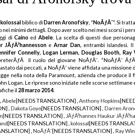
l
kolossal
biblico di
Darren Aronofsky
, “
NoÃƒÂ¨
“. Si trat
nei minimi dettagli. Dopo aver scelto nei mesi scorsi i per
aggi di
Caino
ed
Abele
. La scelta di questi due persona
r JÃƒÂ³hannesson
e
Arnar Dan,
entrambi islandesi. 
nnifer Connelly, Logan Lerman, Douglas Booth, Ray 
reterÃƒÂ il ruolo del giovane NoÃƒÂ¨. “NoÃƒÂ¨ ÃƒÂ¨ 
tato dai peccati, a NoÃƒÂ¨ viene affidata una missione d
legge nella nota della Paramount, azienda che produce il f
John Logan. Le riprese sono iniziate nelle scorse settimane 
fiche il
28 marzo 2014
.
,
Abele
[NEEDS TRANSLATION] ,
Anthony Hopkins
[NEED
N] ,
Dakota Goyo
[NEEDS TRANSLATION] ,
Darren Aron
n
[NEEDS TRANSLATION] ,
JÃƒÂ³hannes Haukur JÃƒÂ³h
and
[NEEDS TRANSLATION] ,
kolossal
[NEEDS TRANSLAT
NSLATION] ,
NoÃƒÂ¨
[NEEDS TRANSLATION] ,
Ray Win