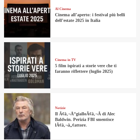
Al Cinema
Cinema all’aperto: i festival più belli
dell’estate 2025 in Italia
Cinema in TV
5 film ispirati a storie vere che ti
faranno riflettere (luglio 2025)
Notizie
Il Ã¢â‚¬Å“gialloÃ¢â‚¬Â di Alec
Baldwin. Perizia FBI smentisce
lÃ¢â‚¬â„¢attore.