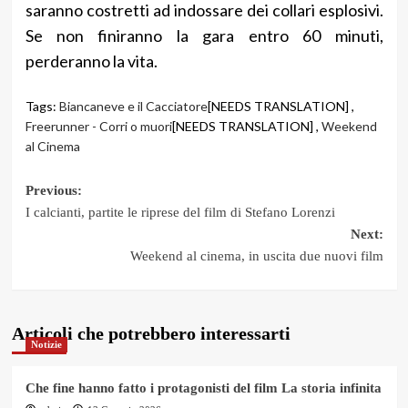
saranno costretti ad indossare dei collari esplosivi.
Se non finiranno la gara entro 60 minuti,
perderanno la vita.
Tags:
Biancaneve e il Cacciatore
[NEEDS TRANSLATION] ,
Freerunner - Corri o muori
[NEEDS TRANSLATION] ,
Weekend
al Cinema
Post
Previous:
I calcianti, partite le riprese del film di Stefano Lorenzi
navigation
Next:
Weekend al cinema, in uscita due nuovi film
Articoli che potrebbero interessarti
Notizie
Che fine hanno fatto i protagonisti del film La storia infinita