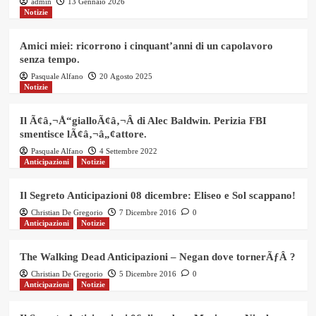
admin
13 Gennaio 2026
Notizie
Amici miei: ricorrono i cinquant’anni di un capolavoro
senza tempo.
Pasquale Alfano
20 Agosto 2025
Notizie
Il Ã¢â‚¬Å“gialloÃ¢â‚¬Â di Alec Baldwin. Perizia FBI
smentisce lÃ¢â‚¬â„¢attore.
Pasquale Alfano
4 Settembre 2022
Anticipazioni
Notizie
Il Segreto Anticipazioni 08 dicembre: Eliseo e Sol scappano!
Christian De Gregorio
7 Dicembre 2016
0
Anticipazioni
Notizie
The Walking Dead Anticipazioni – Negan dove tornerÃƒÂ ?
Christian De Gregorio
5 Dicembre 2016
0
Anticipazioni
Notizie