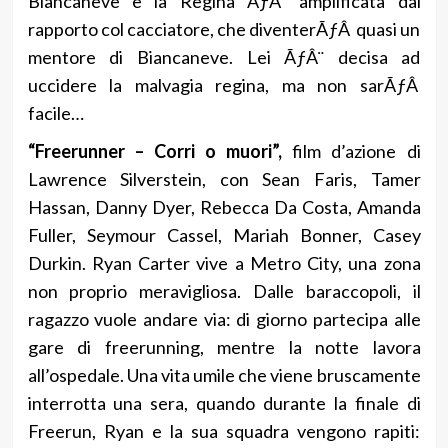
Biancaneve e la Regina ÃƒÂ¨ amplificata dal
rapporto col cacciatore, che diventerÃƒÂ quasi un
mentore di Biancaneve. Lei ÃƒÂ¨ decisa ad
uccidere la malvagia regina, ma non sarÃƒÂ
facile…
“Freerunner – Corri o muori”,
film d’azione di
Lawrence Silverstein, con Sean Faris, Tamer
Hassan, Danny Dyer, Rebecca Da Costa, Amanda
Fuller, Seymour Cassel, Mariah Bonner, Casey
Durkin. Ryan Carter vive a Metro City, una zona
non proprio meravigliosa. Dalle baraccopoli, il
ragazzo vuole andare via: di giorno partecipa alle
gare di freerunning, mentre la notte lavora
all’ospedale. Una vita umile che viene bruscamente
interrotta una sera, quando durante la finale di
Freerun, Ryan e la sua squadra vengono rapiti: