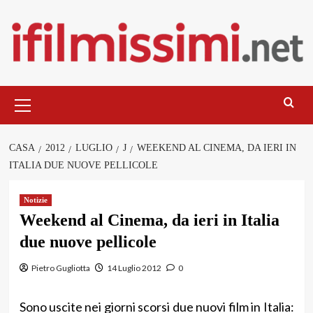
Salta
al
contenuto
Menu
principale
CASA
2012
LUGLIO
J
WEEKEND AL CINEMA, DA IERI IN
ITALIA DUE NUOVE PELLICOLE
Notizie
Weekend al Cinema, da ieri in Italia
due nuove pellicole
Pietro Gugliotta
14 Luglio 2012
0
Sono uscite nei giorni scorsi due nuovi film in Italia: