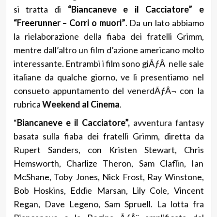
si tratta di
“Biancaneve e il Cacciatore” e
“Freerunner – Corri o muori”
. Da un lato abbiamo
la rielaborazione della fiaba dei fratelli Grimm,
mentre dall’altro un film d’azione americano molto
interessante. Entrambi i film sono giÃƒÂ nelle sale
italiane da qualche giorno, ve li presentiamo nel
consueto appuntamento del venerdÃƒÂ¬ con la
rubrica
Weekend al Cinema
.
“
Biancaneve e il Cacciatore”,
avventura fantasy
basata sulla fiaba dei fratelli Grimm, diretta da
Rupert Sanders, con Kristen Stewart, Chris
Hemsworth, Charlize Theron, Sam Claflin, Ian
McShane, Toby Jones, Nick Frost, Ray Winstone,
Bob Hoskins, Eddie Marsan, Lily Cole, Vincent
Regan, Dave Legeno, Sam Spruell. La lotta fra