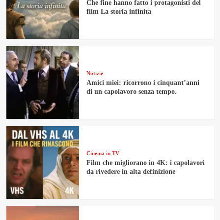
Che fine hanno fatto i protagonisti del
film La storia infinita
Notizie
Amici miei: ricorrono i cinquant’anni
di un capolavoro senza tempo.
Cinema in TV
Film che migliorano in 4K: i capolavori
da rivedere in alta definizione