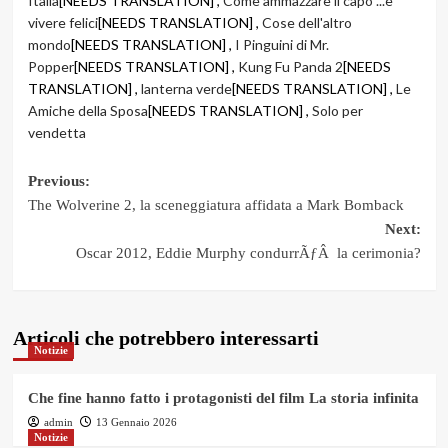
Italia
[NEEDS TRANSLATION] ,
Come ammazzare il capo ...e
vivere felici
[NEEDS TRANSLATION] ,
Cose dell'altro
mondo
[NEEDS TRANSLATION] ,
I Pinguini di Mr.
Popper
[NEEDS TRANSLATION] ,
Kung Fu Panda 2
[NEEDS
TRANSLATION] ,
lanterna verde
[NEEDS TRANSLATION] ,
Le
Amiche della Sposa
[NEEDS TRANSLATION] ,
Solo per
vendetta
Post
Previous:
The Wolverine 2, la sceneggiatura affidata a Mark Bomback
navigation
Next:
Oscar 2012, Eddie Murphy condurrÃƒÂ la cerimonia?
Articoli che potrebbero interessarti
Notizie
Che fine hanno fatto i protagonisti del film La storia infinita
admin
13 Gennaio 2026
Notizie