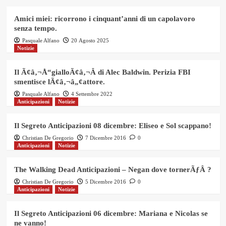
Amici miei: ricorrono i cinquant’anni di un capolavoro
senza tempo.
Pasquale Alfano
20 Agosto 2025
Notizie
Il Ã¢â‚¬Å“gialloÃ¢â‚¬Â di Alec Baldwin. Perizia FBI
smentisce lÃ¢â‚¬â„¢attore.
Pasquale Alfano
4 Settembre 2022
Anticipazioni
Notizie
Il Segreto Anticipazioni 08 dicembre: Eliseo e Sol scappano!
Christian De Gregorio
7 Dicembre 2016
0
Anticipazioni
Notizie
The Walking Dead Anticipazioni – Negan dove tornerÃƒÂ ?
Christian De Gregorio
5 Dicembre 2016
0
Anticipazioni
Notizie
Il Segreto Anticipazioni 06 dicembre: Mariana e Nicolas se
ne vanno!