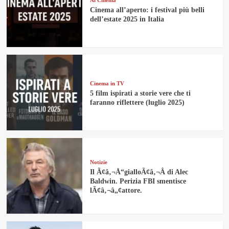
Cinema all’aperto: i festival più belli
dell’estate 2025 in Italia
Cinema in TV
5 film ispirati a storie vere che ti
faranno riflettere (luglio 2025)
Notizie
Il Ã¢â‚¬Å“gialloÃ¢â‚¬Â di Alec
Baldwin. Perizia FBI smentisce
lÃ¢â‚¬â„¢attore.