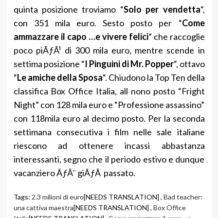
quinta posizione troviamo “
Solo per vendetta
“,
con 351 mila euro. Sesto posto per “
Come
ammazzare il capo …e vivere felici
” che raccoglie
poco piÃƒÂ¹ di 300 mila euro, mentre scende in
settima posizione “
I Pinguini di Mr. Popper
“, ottavo
“
Le amiche della Sposa
“. Chiudono la Top Ten della
classifica Box Office Italia, all nono posto “Fright
Night” con 128 mila euro e “Professione assassino”
con 118mila euro al decimo posto. Per la seconda
settimana consecutiva i film nelle sale italiane
riescono ad ottenere incassi abbastanza
interessanti, segno che il periodo estivo e dunque
vacanziero ÃƒÂ¨ giÃƒÂ passato.
Tags:
2.3 milioni di euro
[NEEDS TRANSLATION] ,
Bad teacher:
una cattiva maestra
[NEEDS TRANSLATION] ,
Box Office