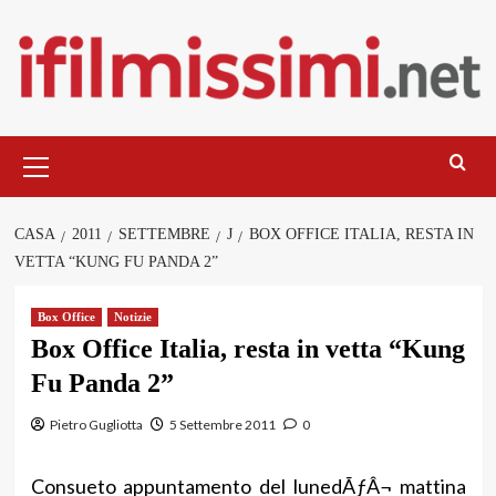
Salta
al
contenuto
Menu
principale
CASA
2011
SETTEMBRE
J
BOX OFFICE ITALIA, RESTA IN
VETTA “KUNG FU PANDA 2”
Box Office
Notizie
Box Office Italia, resta in vetta “Kung
Fu Panda 2”
Pietro Gugliotta
5 Settembre 2011
0
Consueto appuntamento del lunedÃƒÂ¬ mattina