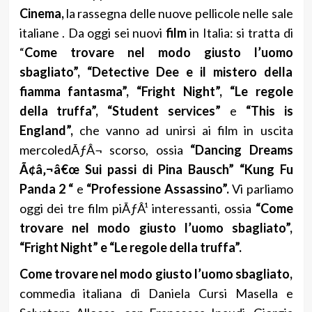
Cinema,
la rassegna delle nuove pellicole nelle sale
italiane . Da oggi sei nuovi
film
in Italia: si tratta di
“
Come trovare nel modo giusto l’uomo
sbagliato”, “Detective Dee e il mistero della
fiamma fantasma”, “Fright Night”, “Le regole
della truffa”, “Student services”
e
“This is
England”,
che vanno ad unirsi ai film in uscita
mercoledÃƒÂ¬ scorso, ossia
“Dancing Dreams
Ã¢â‚¬â€œ Sui passi di Pina Bausch” “Kung Fu
Panda 2 “
e
“Professione Assassino”.
Vi parliamo
oggi dei tre film piÃƒÂ¹ interessanti, ossia
“Come
trovare nel modo giusto l’uomo sbagliato”,
“Fright Night” e “Le regole della truffa”.
Come trovare nel modo giusto l’uomo sbagliato,
commedia italiana di Daniela Cursi Masella e