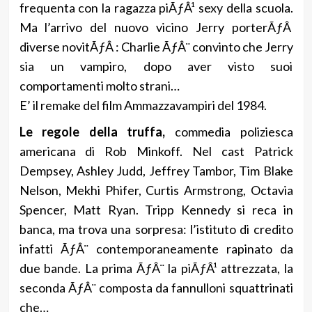
frequenta con la ragazza piÃƒÂ¹ sexy della scuola.
Ma l’arrivo del nuovo vicino Jerry porterÃƒÂ
diverse novitÃƒÂ : Charlie ÃƒÂ¨ convinto che Jerry
sia un vampiro, dopo aver visto suoi
comportamenti molto strani…
E’ il remake del film Ammazzavampiri del 1984.
Le regole della truffa,
commedia poliziesca
americana di Rob Minkoff. Nel cast Patrick
Dempsey, Ashley Judd, Jeffrey Tambor, Tim Blake
Nelson, Mekhi Phifer, Curtis Armstrong, Octavia
Spencer, Matt Ryan. Tripp Kennedy si reca in
banca, ma trova una sorpresa: l’istituto di credito
infatti ÃƒÂ¨ contemporaneamente rapinato da
due bande. La prima ÃƒÂ¨ la piÃƒÂ¹ attrezzata, la
seconda ÃƒÂ¨ composta da fannulloni squattrinati
che…