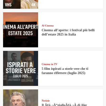
Al Cinema
Cinema all’aperto: i festival più belli
dell’estate 2025 in Italia
Cinema in TV
5 film ispirati a storie vere che ti
faranno riflettere (luglio 2025)
Notizie
Il Ã¢â‚¬Å“gialloÃ¢â‚¬Â di Alec