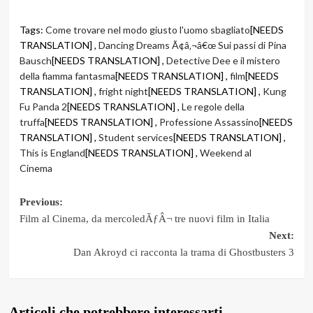
Tags:
Come trovare nel modo giusto l'uomo sbagliato
[NEEDS
TRANSLATION] ,
Dancing Dreams Ã¢â‚¬â€œ Sui passi di Pina
Bausch
[NEEDS TRANSLATION] ,
Detective Dee e il mistero
della fiamma fantasma
[NEEDS TRANSLATION] ,
film
[NEEDS
TRANSLATION] ,
fright night
[NEEDS TRANSLATION] ,
Kung
Fu Panda 2
[NEEDS TRANSLATION] ,
Le regole della
truffa
[NEEDS TRANSLATION] ,
Professione Assassino
[NEEDS
TRANSLATION] ,
Student services
[NEEDS TRANSLATION] ,
This is England
[NEEDS TRANSLATION] ,
Weekend al
Cinema
Post
Previous:
Film al Cinema, da mercoledÃƒÂ¬ tre nuovi film in Italia
navigation
Next:
Dan Akroyd ci racconta la trama di Ghostbusters 3
Articoli che potrebbero interessarti