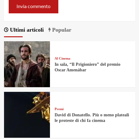
Ultimi articoli
Popular
Al Cinema
In sala, “Il Prigioniero” del premio
Oscar Amenàbar
Premi
David di Donatello. Più o meno plateali
le proteste di chi fa cinema