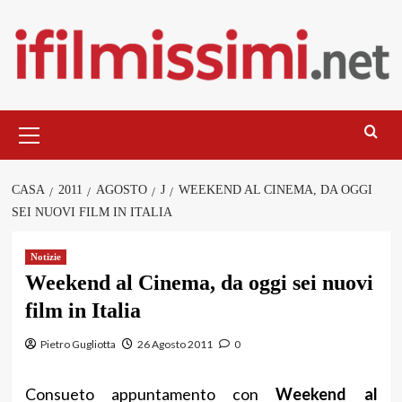
Salta
al
contenuto
Menu
principale
CASA
2011
AGOSTO
J
WEEKEND AL CINEMA, DA OGGI
SEI NUOVI FILM IN ITALIA
Notizie
Weekend al Cinema, da oggi sei nuovi
film in Italia
Pietro Gugliotta
26 Agosto 2011
0
Consueto appuntamento con
Weekend al