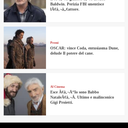
Baldwin. Perizia FBI smentisce
lÃ¢â‚¬â„¢attore.
Premi
OSCAR: vince Coda, entusiasma Dune,
delude Il potere del cane.
Al Cinema
Esce Ã¢â‚¬Å“Io sono Babbo
NataleÃ¢â‚¬Â. Ultimo e malinconico
Gigi Proietti.