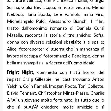
Salvatore Allocca, con Francesca Inaudi, Giorgia
Surina, Giulia Bevilacqua, Enrico Silvestrin, Mehdi
Nebbou, Ilaria Spada, Lele Vannoli, Imma Piro,
Michelangelo Pulci, Alessandro Bianchi. Il film,
tratto dall’omonimo romanzo di Daniela Cursi
Masella, racconta la storia di tre amiche: Sofia,
donna con diverse relazioni sbaglaite alle spalle;
Alice, fotoreporter di guerra che in mancanza di
lavoro si occupa di fotoromanzi e Penelope, donna
bella ma svampita alla ricerca dell’uomo ideale.
Fright Night,
commedia con tratti horror del
regista Craig Gillespie, nel cast troviamo Anton
Yelchin, Colin Farrell, Imogen Poots, Toni Collette,
David Tennant, Christopher Mintz-Plasse. Charlie
ÃƒÂ¨ un giovane molto fortunato: ha tutto quello
che si puÃƒÂ² chiedere, molte amicizie e si