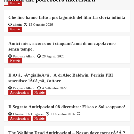
Notizie
Che fine hanno fatto i protagonisti del film La storia infinita
admin
13 Gennaio 2026
Notizie
Amici miei: ricorrono i cinquant’anni di un capolavoro
senza tempo.
Pasquale Alfano
20 Agosto 2025
Notizie
Il Ã¢â‚¬Å“gialloÃ¢â‚¬Â di Alec Baldwin. Perizia FBI
smentisce lÃ¢â‚¬â„¢attore.
Pasquale Alfano
4 Settembre 2022
Anticipazioni
Notizie
Il Segreto Anticipazioni 08 dicembre: Eliseo e Sol scappano!
Christian De Gregorio
7 Dicembre 2016
0
Anticipazioni
Notizie
The Walking Dead Anticipazioni – Negan dove tornerÃƒÂ ?