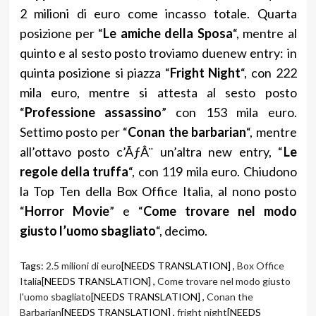
2 milioni di euro come incasso totale. Quarta
posizione per “
Le amiche della Sposa
“, mentre al
quinto e al sesto posto troviamo duenew entry: in
quinta posizione si piazza “
Fright Night
“, con 222
mila euro, mentre si attesta al sesto posto
“
Professione assassino
” con 153 mila euro.
Settimo posto per “
Conan the barbarian
“, mentre
all’ottavo posto c’ÃƒÂ¨ un’altra new entry, “
Le
regole della truffa
“, con 119 mila euro. Chiudono
la Top Ten della Box Office Italia, al nono posto
“
Horror Movie
” e “
Come trovare nel modo
giusto l’uomo sbagliato
“, decimo.
Tags:
2.5 milioni di euro
[NEEDS TRANSLATION] ,
Box Office
Italia
[NEEDS TRANSLATION] ,
Come trovare nel modo giusto
l'uomo sbagliato
[NEEDS TRANSLATION] ,
Conan the
Barbarian
[NEEDS TRANSLATION] ,
fright night
[NEEDS