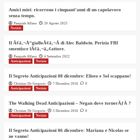
Amici miei: ricorrono i cinquant’anni di un capolavoro
senza tempo.
Pasquale Alfano
20 Agosto 2025
Notizie
Il Ã¢â‚¬Å“gialloÃ¢â‚¬Â di Alec Baldwin. Perizia FBI
smentisce lÃ¢â‚¬â„¢attore.
Pasquale Alfano
4 Settembre 2022
Anticipazioni
Notizie
Il Segreto Anticipazioni 08 dicembre: Eliseo e Sol scappano!
Christian De Gregorio
7 Dicembre 2016
0
Anticipazioni
Notizie
The Walking Dead Anticipazioni – Negan dove tornerÃƒÂ ?
Christian De Gregorio
5 Dicembre 2016
0
Anticipazioni
Notizie
Il Segreto Anticipazioni 06 dicembre: Mariana e Nicolas se
ne vanno!