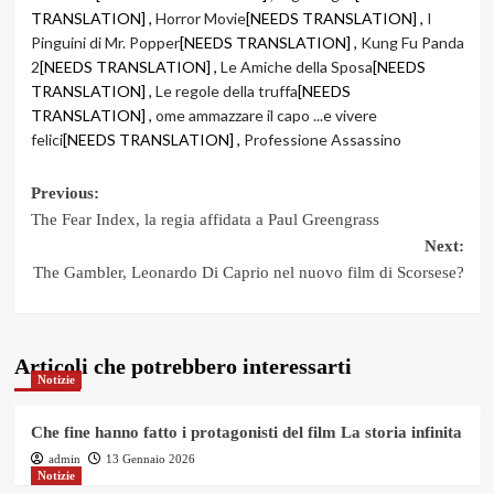
TRANSLATION] ,
Horror Movie
[NEEDS TRANSLATION] ,
I
Pinguini di Mr. Popper
[NEEDS TRANSLATION] ,
Kung Fu Panda
2
[NEEDS TRANSLATION] ,
Le Amiche della Sposa
[NEEDS
TRANSLATION] ,
Le regole della truffa
[NEEDS
TRANSLATION] ,
ome ammazzare il capo ...e vivere
felici
[NEEDS TRANSLATION] ,
Professione Assassino
Post
Previous:
The Fear Index, la regia affidata a Paul Greengrass
navigation
Next:
The Gambler, Leonardo Di Caprio nel nuovo film di Scorsese?
Articoli che potrebbero interessarti
Notizie
Che fine hanno fatto i protagonisti del film La storia infinita
admin
13 Gennaio 2026
Notizie