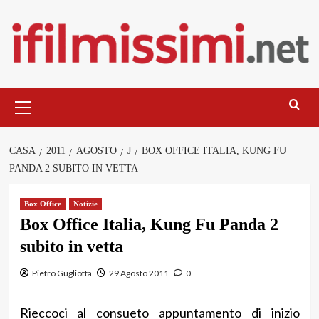
Salta
al
contenuto
Menu
principale
CASA
2011
AGOSTO
J
BOX OFFICE ITALIA, KUNG FU
PANDA 2 SUBITO IN VETTA
Box Office
Notizie
Box Office Italia, Kung Fu Panda 2
subito in vetta
Pietro Gugliotta
29 Agosto 2011
0
Rieccoci al consueto appuntamento di inizio