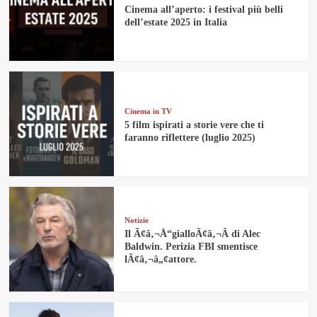
Cinema all’aperto: i festival più belli
dell’estate 2025 in Italia
Cinema in TV
5 film ispirati a storie vere che ti
faranno riflettere (luglio 2025)
Notizie
Il Ã¢â‚¬Å“gialloÃ¢â‚¬Â di Alec
Baldwin. Perizia FBI smentisce
lÃ¢â‚¬â„¢attore.