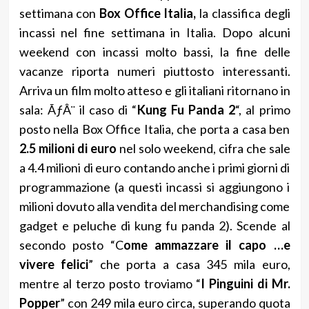
settimana con
Box Office Italia,
la classifica degli
incassi nel fine settimana in Italia. Dopo alcuni
weekend con incassi molto bassi, la fine delle
vacanze riporta numeri piuttosto interessanti.
Arriva un film molto atteso e gli italiani ritornano in
sala: ÃƒÂ¨ il caso di “
Kung Fu Panda 2
“, al primo
posto nella Box Office Italia, che porta a casa ben
2.5 milioni di euro
nel solo weekend, cifra che sale
a 4.4 milioni di euro contando anche i primi giorni di
programmazione (a questi incassi si aggiungono i
milioni dovuto alla vendita del merchandising come
gadget e peluche di kung fu panda 2). Scende al
secondo posto “C
ome ammazzare il capo …e
vivere felici
” che porta a casa 345 mila euro,
mentre al terzo posto troviamo “
I Pinguini di Mr.
Popper
” con 249 mila euro circa, superando quota