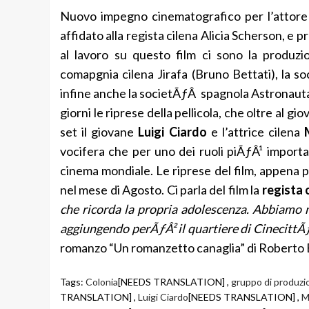
Nuovo impegno cinematografico per l’attore 
affidato alla regista cilena Alicia Scherson, e 
al lavoro su questo film ci sono la produzi
comapgnia cilena Jirafa (Bruno Bettati), la 
infine anche la societÃƒÂ spagnola Astronauta
giorni le riprese della pellicola, che oltre al g
set il giovane
Luigi Ciardo
e l’attrice cilena
vocifera che per uno dei ruoli piÃƒÂ¹ importan
cinema mondiale. Le riprese del film, appena p
nel mese di Agosto. Ci parla del film la
regista 
che ricorda la propria adolescenza. Abbiamo
aggiungendo perÃƒÂ² il quartiere di CinecittÃ
romanzo “Un romanzetto canaglia” di Roberto
Tags:
Colonia
[NEEDS TRANSLATION] ,
gruppo di produzio
TRANSLATION] ,
Luigi Ciardo
[NEEDS TRANSLATION] ,
M