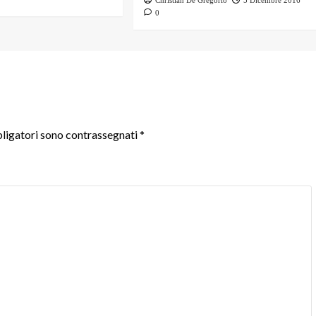
Christian De Gregorio
5 Dicembre 2016
0
ligatori sono contrassegnati
*