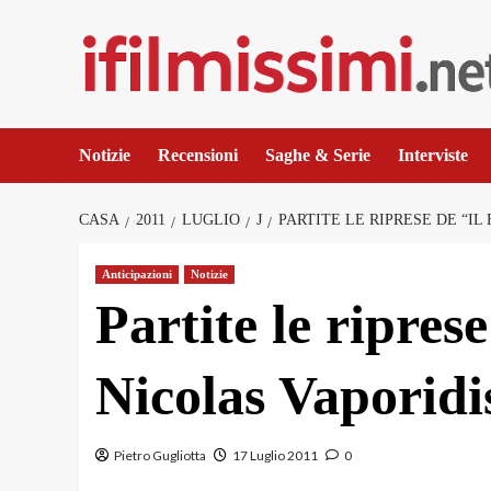
Salta
al
contenuto
Notizie
Recensioni
Saghe & Serie
Interviste
CASA
2011
LUGLIO
J
PARTITE LE RIPRESE DE “I
Anticipazioni
Notizie
Partite le ripres
Nicolas Vaporidi
Pietro Gugliotta
17 Luglio 2011
0