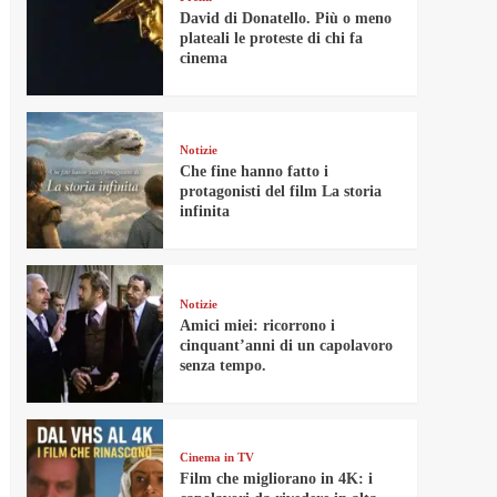
David di Donatello. Più o meno
plateali le proteste di chi fa
cinema
Notizie
Che fine hanno fatto i
protagonisti del film La storia
infinita
Notizie
Amici miei: ricorrono i
cinquant’anni di un capolavoro
senza tempo.
Cinema in TV
Film che migliorano in 4K: i