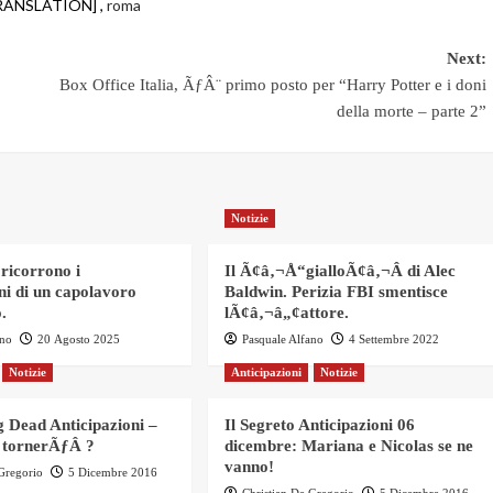
RANSLATION] ,
roma
Next:
Box Office Italia, ÃƒÂ¨ primo posto per “Harry Potter e i doni
della morte – parte 2”
Notizie
 ricorrono i
Il Ã¢â‚¬Å“gialloÃ¢â‚¬Â di Alec
ni di un capolavoro
Baldwin. Perizia FBI smentisce
.
lÃ¢â‚¬â„¢attore.
ano
20 Agosto 2025
Pasquale Alfano
4 Settembre 2022
Notizie
Anticipazioni
Notizie
 Dead Anticipazioni –
Il Segreto Anticipazioni 06
 tornerÃƒÂ ?
dicembre: Mariana e Nicolas se ne
vanno!
 Gregorio
5 Dicembre 2016