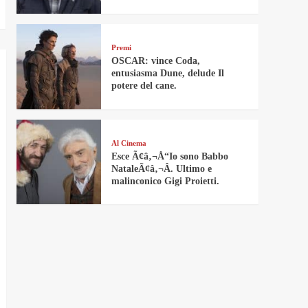
Premi
OSCAR: vince Coda,
entusiasma Dune, delude Il
potere del cane.
Al Cinema
Esce Ã¢â‚¬Å“Io sono Babbo
NataleÃ¢â‚¬Â. Ultimo e
malinconico Gigi Proietti.