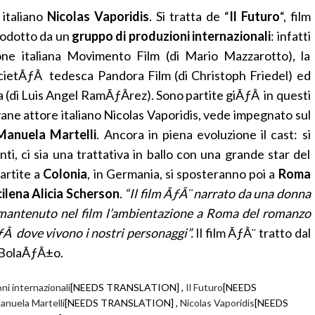
italiano
Nicolas Vaporidis
. Si tratta de “
Il Futuro
“, film
prodotto da un
gruppo di produzioni internazionali
: infatti
one italiana Movimento Film (di Mario Mazzarotto), la
societÃƒÂ tedesca Pandora Film (di Christoph Friedel) ed
 (di Luis Angel RamÃƒÂ­rez). Sono partite giÃƒÂ in questi
iovane attore italiano Nicolas Vaporidis, vede impegnato sul
Manuela Martelli
. Ancora in piena evoluzione il cast: si
ti, ci sia una trattativa in ballo con una grande star del
artite a
Colonia
, in Germania, si sposteranno poi a
Roma
cilena Alicia Scherson
.
“Il film ÃƒÂ¨ narrato da una donna
 mantenuto nel film l’ambientazione a Roma del romanzo
ƒÂ dove vivono i nostri personaggi”.
Il film ÃƒÂ¨ tratto dal
 BolaÃƒÂ±o.
ni internazionali
[NEEDS TRANSLATION] ,
Il Futuro
[NEEDS
anuela Martelli
[NEEDS TRANSLATION] ,
Nicolas Vaporidis
[NEEDS