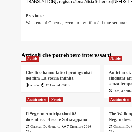
TRANSLATION] ,
regista cilena Alicia Scherson
[NEEDS T
Post
Previous:
Weekend al Cinema, ecco i nuovi film del fine settimana
navigation
Articoli che potrebbero interessarti
Notizie
Notizie
Che fine hanno fatto i protagonisti
Amici miei:
del film La storia infinita
cinquant’an
senza tempo
admin
13 Gennaio 2026
Pasquale Alf
Anticipazioni
Notizie
Anticipazioni
Il Segreto Anticipazioni 08
The Walking
dicembre: Eliseo e Sol scappano!
Negan dove
Christian De Gregorio
7 Dicembre 2016
Christian De
0
0