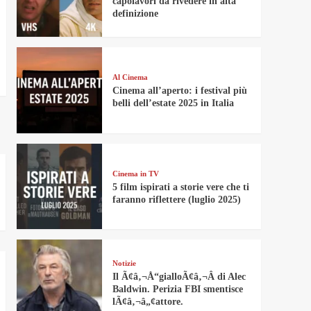
capolavori da rivedere in alta
definizione
Al Cinema
Cinema all’aperto: i festival più
belli dell’estate 2025 in Italia
Cinema in TV
5 film ispirati a storie vere che ti
faranno riflettere (luglio 2025)
Notizie
Il Ã¢â‚¬Å“gialloÃ¢â‚¬Â di Alec
Baldwin. Perizia FBI smentisce
lÃ¢â‚¬â„¢attore.