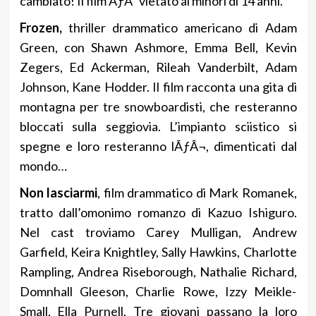
cambiato! Il film ÃƒÂ¨ vietato ai minori di 14 anni.
Frozen,
thriller drammatico americano di Adam
Green, con Shawn Ashmore, Emma Bell, Kevin
Zegers, Ed Ackerman, Rileah Vanderbilt, Adam
Johnson, Kane Hodder. Il film racconta una gita di
montagna per tre snowboardisti, che resteranno
bloccati sulla seggiovia. L’impianto sciistico si
spegne e loro resteranno lÃƒÂ¬, dimenticati dal
mondo…
Non lasciarmi
, film drammatico di Mark Romanek,
tratto dall’omonimo romanzo di Kazuo Ishiguro.
Nel cast troviamo Carey Mulligan, Andrew
Garfield, Keira Knightley, Sally Hawkins, Charlotte
Rampling, Andrea Riseborough, Nathalie Richard,
Domnhall Gleeson, Charlie Rowe, Izzy Meikle-
Small, Ella Purnell. Tre giovani passano la loro