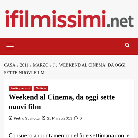
Salta
al
contenuto
Menu
principale
CASA
2011
MARZO
J
WEEKEND AL CINEMA, DA OGGI
SETTE NUOVI FILM
Anticipazioni
Notizie
Weekend al Cinema, da oggi sette
nuovi film
Pietro Gugliotta
25 Marzo 2011
0
Consueto appuntamento del fine settimana con le