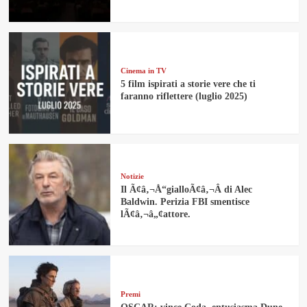
Cinema in TV
5 film ispirati a storie vere che ti
faranno riflettere (luglio 2025)
Notizie
Il Ã¢â‚¬Å“gialloÃ¢â‚¬Â di Alec
Baldwin. Perizia FBI smentisce
lÃ¢â‚¬â„¢attore.
Premi