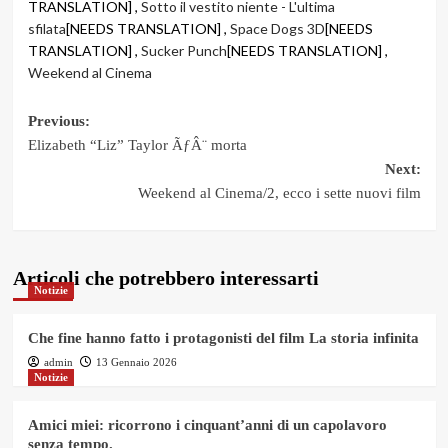
TRANSLATION] ,
Sotto il vestito niente - L'ultima
sfilata
[NEEDS TRANSLATION] ,
Space Dogs 3D
[NEEDS
TRANSLATION] ,
Sucker Punch
[NEEDS TRANSLATION] ,
Weekend al Cinema
Post
Previous:
Elizabeth “Liz” Taylor ÃƒÂ¨ morta
navigation
Next:
Weekend al Cinema/2, ecco i sette nuovi film
Articoli che potrebbero interessarti
Notizie
Che fine hanno fatto i protagonisti del film La storia infinita
admin
13 Gennaio 2026
Notizie
Amici miei: ricorrono i cinquant’anni di un capolavoro
senza tempo.