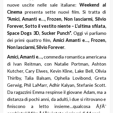
nuove uscite nelle sale italiane:
Weekend al
Cinema
presenta sette nuovi film. Si tratta di
“Amici, Amanti e…, Frozen, Non lasciarmi, Silvio
Forever, Sotto il vestito niente – L’ultima sfilata,
Space Dogs 3D, Sucker Punch”.
Oggi vi parliamo
dei primi quattro film,
Amici Amanti e…, Frozen,
Non lasciarmi, Silvio Forever
.
Amici, Amanti e…,
commedia romantica americana
di Ivan Reitman, con Natalie Portman, Ashton
Kutcher, Cary Elwes, Kevin Kline, Lake Bell, Olivia
Thirlby, Talia Balsam, Ophelia Lovibond, Greta
Gerwig, Phil LaMarr, Adhir Kalyan, Stefanie Scott.
Da ragazzini Emma respinse il giovane Adam, ma a
distanza di pochi anni, da adulti, i due si ritrovano e
finiscono a letto insieme…qualcosa ÃƒÂ¨