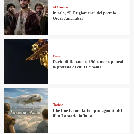
Al Cinema
In sala, “Il Prigioniero” del premio
Oscar Amenàbar
Premi
David di Donatello. Più o meno plateali
le proteste di chi fa cinema
Notizie
Che fine hanno fatto i protagonisti del
film La storia infinita