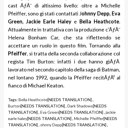
cast ÃƒÂ¨ di altissimo livello: oltre a Michelle
Pfeiffer, sono gi stati contattati J
ohnny Depp, Eva
Green, Jackie Earle Haley
e
Bella Heathcote
.
Attualmente in trattativa con la produzione c’ÃƒÂ¨
Helena Bonham Car, che sta riflettendo se
accettare un ruolo in questo film. Tornando alla
Pfeiffer
, si tratta della seconda collaborazione col
regista Tim Burton: infatti i due hanno giÃƒÂ
lavorato nel secondo capitolo della saga di Batman,
nel lontano 1992, quando la Pfeiffer recitÃƒÂ² al
fianco di Michael Keaton.
Tags:
Bella Heathcote
[NEEDS TRANSLATION] ,
Burton
[NEEDS TRANSLATION] ,
Dark Shadows
[NEEDS
TRANSLATION] ,
Eva Green
[NEEDS TRANSLATION] ,
jackie
earle haley
[NEEDS TRANSLATION] ,
Michelle Pfeiffer
[NEEDS
TRANSLATION] ,
ohnny Depp
[NEEDS TRANSLATION] ,