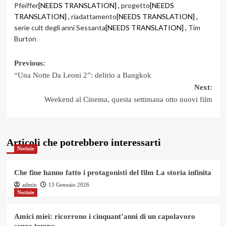
Pfeiffer
[NEEDS TRANSLATION] ,
progetto
[NEEDS
TRANSLATION] ,
riadattamento
[NEEDS TRANSLATION] ,
serie cult degli anni Sessanta
[NEEDS TRANSLATION] ,
Tim
Burton
Post
Previous:
“Una Notte Da Leoni 2”: delirio a Bangkok
navigation
Next:
Weekend al Cinema, questa settimana otto nuovi film
Articoli che potrebbero interessarti
Notizie
Che fine hanno fatto i protagonisti del film La storia infinita
admin
13 Gennaio 2026
Notizie
Amici miei: ricorrono i cinquant’anni di un capolavoro
senza tempo.