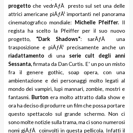
progetto
che vedrÃƒÂ presto sul set una delle
attrici americane piÃƒÂ¹ importanti nel panorama
cinematografico mondiale:
Michelle Pfeiffer.
Il
regista ha scelto la Pfeiffer per il suo nuovo
progetto,
“Dark Shadows”
: sarÃƒÂ una
trasposizione e piÃƒÂ¹ precisamente anche un
riadattamento
di una
serie cult degli anni
Sessanta,
firmata da Dan Curtis. E’ un po un misto
fra il genere gothic, soap opera, con una
ambientazione e dei personaggi molto legati al
mondo dei vampiri, lupi mannari, zombie, mostri e
fantasmi.
Burton
era molto attratto dalla show e
ora ha deciso di produrre un film che possa portare
questo spettacolo sul grande schermo. Non ci
sono molte notizie sulla trama, ma ci sono numerosi
nomi giÃƒÂ coinvolti in questa pellicola. Infatti il