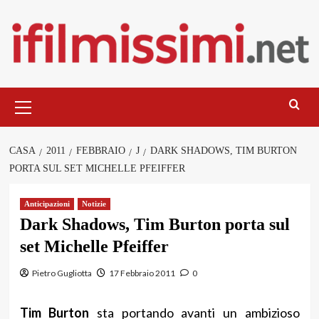
Salta
al
contenuto
Menu
principale
CASA
2011
FEBBRAIO
J
DARK SHADOWS, TIM BURTON
PORTA SUL SET MICHELLE PFEIFFER
Anticipazioni
Notizie
Dark Shadows, Tim Burton porta sul
set Michelle Pfeiffer
Pietro Gugliotta
17 Febbraio 2011
0
Tim Burton
sta portando avanti un ambizioso