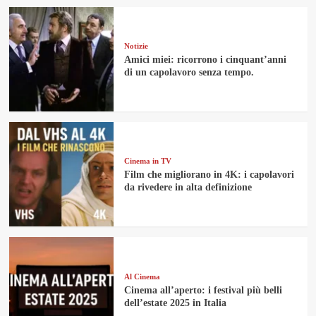
Notizie
Amici miei: ricorrono i cinquant’anni
di un capolavoro senza tempo.
Cinema in TV
Film che migliorano in 4K: i capolavori
da rivedere in alta definizione
Al Cinema
Cinema all’aperto: i festival più belli
dell’estate 2025 in Italia