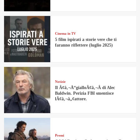
Cinema in TV
5 film ispirati a storie vere che ti
faranno riflettere (luglio 2025)
Notizie
Il Ã¢â‚¬Å“gialloÃ¢â‚¬Â di Alec
Baldwin. Perizia FBI smentisce
lÃ¢â‚¬â„¢attore.
Premi