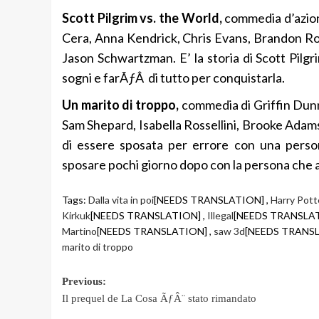
Scott Pilgrim vs. the World,
commedia d’azion
Cera, Anna Kendrick, Chris Evans, Brandon Ro
Jason Schwartzman. E’ la storia di Scott Pilg
sogni e farÃƒÂ di tutto per conquistarla.
Un marito di troppo,
commedia di Griffin Dun
Sam Shepard, Isabella Rossellini, Brooke Adams
di essere sposata per errore con una pers
sposare pochi giorno dopo con la persona che 
Tags:
Dalla vita in poi
[NEEDS TRANSLATION] ,
Harry Potte
Kirkuk
[NEEDS TRANSLATION] ,
Illegal
[NEEDS TRANSLAT
Martino
[NEEDS TRANSLATION] ,
saw 3d
[NEEDS TRANSL
marito di troppo
Post
Previous:
Il prequel de La Cosa ÃƒÂ¨ stato rimandato
navigation