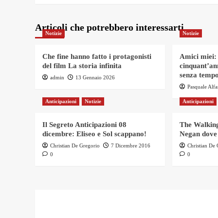
Articoli che potrebbero interessarti
Notizie
Notizie
Che fine hanno fatto i protagonisti
Amici miei:
del film La storia infinita
cinquant’an
senza tempo
admin
13 Gennaio 2026
Pasquale Alf
Anticipazioni
Notizie
Anticipazioni
Il Segreto Anticipazioni 08
The Walking
dicembre: Eliseo e Sol scappano!
Negan dove
Christian De Gregorio
7 Dicembre 2016
Christian De
0
0