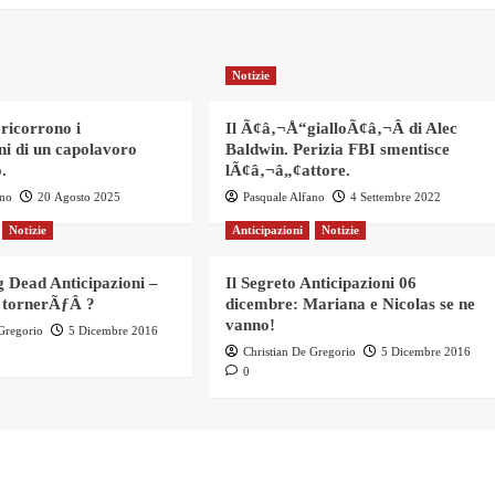
Notizie
 ricorrono i
Il Ã¢â‚¬Å“gialloÃ¢â‚¬Â di Alec
ni di un capolavoro
Baldwin. Perizia FBI smentisce
.
lÃ¢â‚¬â„¢attore.
ano
20 Agosto 2025
Pasquale Alfano
4 Settembre 2022
Notizie
Anticipazioni
Notizie
 Dead Anticipazioni –
Il Segreto Anticipazioni 06
 tornerÃƒÂ ?
dicembre: Mariana e Nicolas se ne
vanno!
 Gregorio
5 Dicembre 2016
Christian De Gregorio
5 Dicembre 2016
0