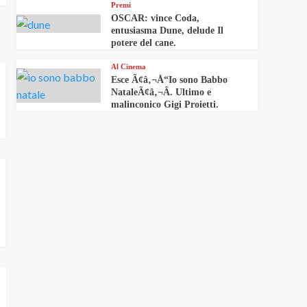
Premi
OSCAR: vince Coda,
entusiasma Dune, delude Il
potere del cane.
Al Cinema
Esce Ã¢â‚¬Å“Io sono Babbo
NataleÃ¢â‚¬Â. Ultimo e
malinconico Gigi Proietti.