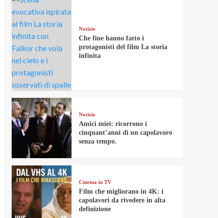
Notizie
Che fine hanno fatto i
protagonisti del film La storia
infinita
Notizie
Amici miei: ricorrono i
cinquant’anni di un capolavoro
senza tempo.
Cinema in TV
Film che migliorano in 4K: i
capolavori da rivedere in alta
definizione