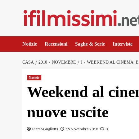
Salta
al
contenuto
Notizie
Recensioni
Saghe & Serie
Interviste
CASA
2010
NOVEMBRE
J
WEEKEND AL CINEMA, E
Notizie
Weekend al cinem
nuove uscite
Pietro Gugliotta
19 Novembre 2010
0