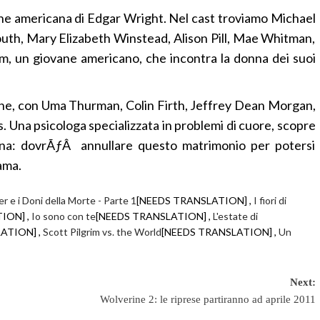
e americana di Edgar Wright. Nel cast troviamo Michael
uth, Mary Elizabeth Winstead, Alison Pill, Mae Whitman,
rim, un giovane americano, che incontra la donna dei suoi
ne, con Uma Thurman, Colin Firth, Jeffrey Dean Morgan,
. Una psicologa specializzata in problemi di cuore, scopre
ona: dovrÃƒÂ annullare questo matrimonio per potersi
ama.
r e i Doni della Morte - Parte 1
[NEEDS TRANSLATION] ,
I fiori di
ION] ,
Io sono con te
[NEEDS TRANSLATION] ,
L'estate di
ATION] ,
Scott Pilgrim vs. the World
[NEEDS TRANSLATION] ,
Un
Next:
Wolverine 2: le riprese partiranno ad aprile 2011