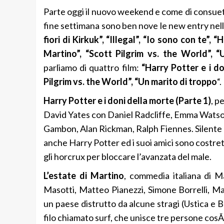
Parte oggi il nuovo weekend e come di consue
fine settimana sono ben nove le new entry nelle s
fiori di Kirkuk”, “Illegal”, “Io sono con te”, 
Martino”, “Scott Pilgrim vs. the World”, “
parliamo di quattro film:
“Harry Potter e i do
Pilgrim vs. the World”, “Un marito di troppo
“.
Harry Potter e i doni della morte (Parte 1)
, p
David Yates con Daniel Radcliffe, Emma Watso
Gambon, Alan Rickman, Ralph Fiennes. Silente ap
anche Harry Potter ed i suoi amici sono costret
gli horcrux per bloccare l’avanzata del male.
L’estate di Martino
, commedia italiana di M
Masotti, Matteo Pianezzi, Simone Borrelli, Ma
un paese distrutto da alcune stragi (Ustica e B
filo chiamato surf, che unisce tre persone cos