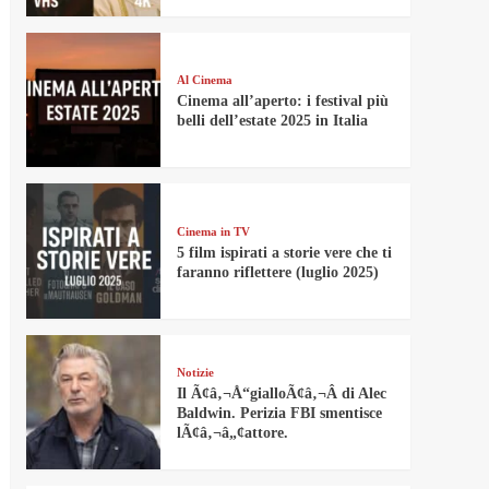
Al Cinema
Cinema all’aperto: i festival più
belli dell’estate 2025 in Italia
Cinema in TV
5 film ispirati a storie vere che ti
faranno riflettere (luglio 2025)
Notizie
Il Ã¢â‚¬Å“gialloÃ¢â‚¬Â di Alec
Baldwin. Perizia FBI smentisce
lÃ¢â‚¬â„¢attore.