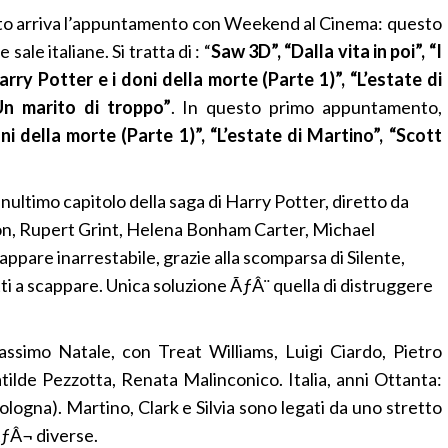
to arriva l’appuntamento con Weekend al Cinema: questo
ale italiane. Si tratta di : “
Saw 3D”, “Dalla vita in poi”, “I
“Harry Potter e i doni della morte (Parte 1)”, “L’estate di
Un marito di troppo”
. In questo primo appuntamento,
ni della morte (Parte 1)”, “L’estate di Martino”, “Scott
enultimo capitolo della saga di Harry Potter, diretto da
n, Rupert Grint, Helena Bonham Carter, Michael
pare inarrestabile, grazie alla scomparsa di Silente,
ti a scappare. Unica soluzione ÃƒÂ¨ quella di distruggere
assimo Natale, con Treat Williams, Luigi Ciardo, Pietro
tilde Pezzotta, Renata Malinconico. Italia, anni Ottanta:
ologna). Martino, Clark e Silvia sono legati da uno stretto
ÃƒÂ¬ diverse.