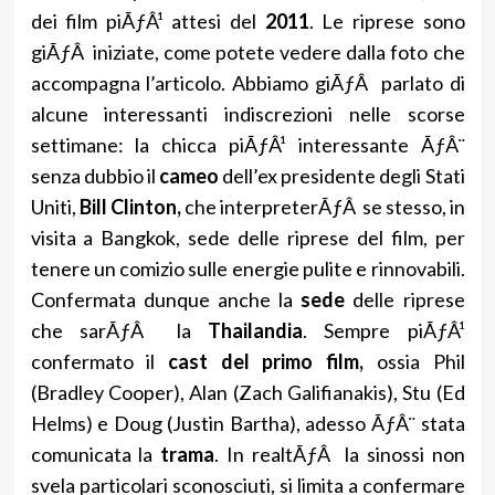
dei film piÃƒÂ¹ attesi del
2011
. Le riprese sono
giÃƒÂ iniziate, come potete vedere dalla foto che
accompagna l’articolo. Abbiamo giÃƒÂ parlato di
alcune interessanti indiscrezioni nelle scorse
settimane: la chicca piÃƒÂ¹ interessante ÃƒÂ¨
senza dubbio il
cameo
dell’ex presidente degli Stati
Uniti,
Bill Clinton,
che interpreterÃƒÂ se stesso, in
visita a Bangkok, sede delle riprese del film, per
tenere un comizio sulle energie pulite e rinnovabili.
Confermata dunque anche la
sede
delle riprese
che sarÃƒÂ la
Thailandia
. Sempre piÃƒÂ¹
confermato il
cast del primo film,
ossia Phil
(Bradley Cooper), Alan (Zach Galifianakis), Stu (Ed
Helms) e Doug (Justin Bartha), adesso ÃƒÂ¨ stata
comunicata la
trama
. In realtÃƒÂ la sinossi non
svela particolari sconosciuti, si limita a confermare