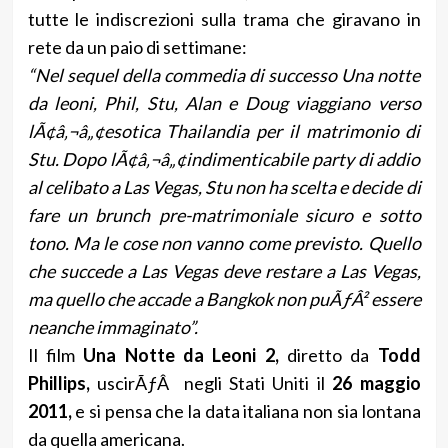
tutte le indiscrezioni sulla trama che giravano in
rete da un paio di settimane:
“Nel sequel della commedia di successo Una notte
da leoni, Phil, Stu, Alan e Doug viaggiano verso
lÃ¢â‚¬â„¢esotica Thailandia per il matrimonio di
Stu. Dopo lÃ¢â‚¬â„¢indimenticabile party di addio
al celibato a Las Vegas, Stu non ha scelta e decide di
fare un brunch pre-matrimoniale sicuro e sotto
tono. Ma le cose non vanno come previsto. Quello
che succede a Las Vegas deve restare a Las Vegas,
ma quello che accade a Bangkok non puÃƒÂ² essere
neanche immaginato”.
Il film
Una Notte da Leoni 2,
diretto da
Todd
Phillips,
uscirÃƒÂ negli Stati Uniti il
26 maggio
2011,
e si pensa che la data italiana non sia lontana
da quella americana.