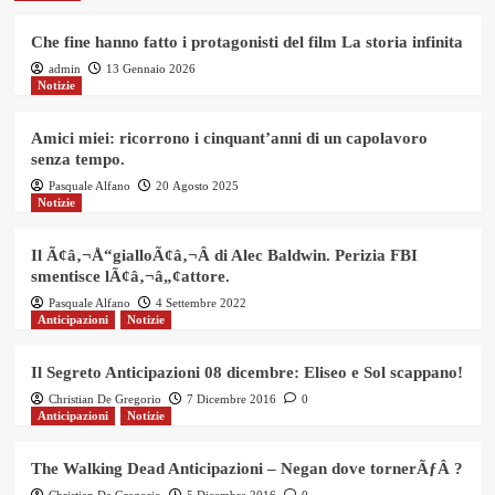
Che fine hanno fatto i protagonisti del film La storia infinita
admin
13 Gennaio 2026
Notizie
Amici miei: ricorrono i cinquant’anni di un capolavoro
senza tempo.
Pasquale Alfano
20 Agosto 2025
Notizie
Il Ã¢â‚¬Å“gialloÃ¢â‚¬Â di Alec Baldwin. Perizia FBI
smentisce lÃ¢â‚¬â„¢attore.
Pasquale Alfano
4 Settembre 2022
Anticipazioni
Notizie
Il Segreto Anticipazioni 08 dicembre: Eliseo e Sol scappano!
Christian De Gregorio
7 Dicembre 2016
0
Anticipazioni
Notizie
The Walking Dead Anticipazioni – Negan dove tornerÃƒÂ ?
Christian De Gregorio
5 Dicembre 2016
0