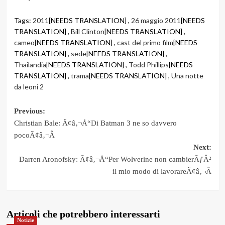
Tags:
2011
[NEEDS TRANSLATION] ,
26 maggio 2011
[NEEDS
TRANSLATION] ,
Bill Clinton
[NEEDS TRANSLATION] ,
cameo
[NEEDS TRANSLATION] ,
cast del primo film
[NEEDS
TRANSLATION] ,
sede
[NEEDS TRANSLATION] ,
Thailandia
[NEEDS TRANSLATION] ,
Todd Phillips
[NEEDS
TRANSLATION] ,
trama
[NEEDS TRANSLATION] ,
Una notte
da leoni 2
Post
Previous:
Christian Bale: Ã¢â‚¬Å“Di Batman 3 ne so davvero
navigation
pocoÃ¢â‚¬Â
Next:
Darren Aronofsky: Ã¢â‚¬Å“Per Wolverine non cambierÃƒÂ²
il mio modo di lavorareÃ¢â‚¬Â
Articoli che potrebbero interessarti
Notizie