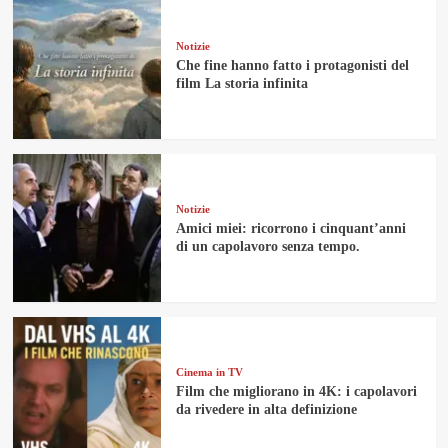
Notizie
Che fine hanno fatto i protagonisti del
film La storia infinita
Notizie
Amici miei: ricorrono i cinquant’anni
di un capolavoro senza tempo.
Cinema in TV
Film che migliorano in 4K: i capolavori
da rivedere in alta definizione