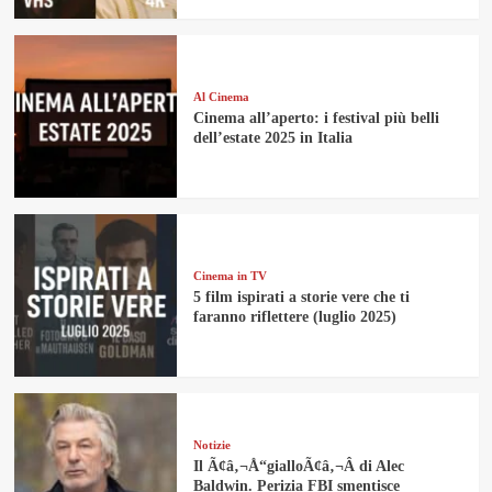
Al Cinema
Cinema all’aperto: i festival più belli
dell’estate 2025 in Italia
Cinema in TV
5 film ispirati a storie vere che ti
faranno riflettere (luglio 2025)
Notizie
Il Ã¢â‚¬Å“gialloÃ¢â‚¬Â di Alec
Baldwin. Perizia FBI smentisce