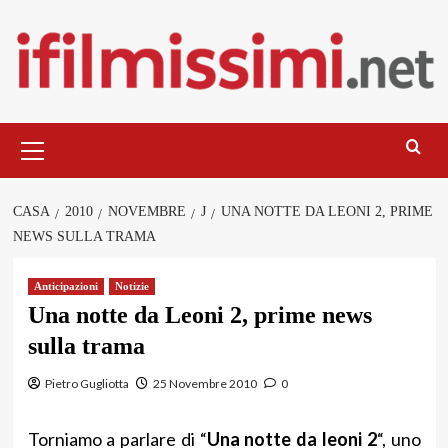
Salta
al
contenuto
Menu
principale
CASA
2010
NOVEMBRE
J
UNA NOTTE DA LEONI 2, PRIME
NEWS SULLA TRAMA
Anticipazioni
Notizie
Una notte da Leoni 2, prime news
sulla trama
Pietro Gugliotta
25 Novembre 2010
0
Torniamo a parlare di “
Una notte da leoni 2
“, uno