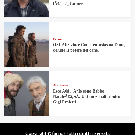
lÃ¢â‚¬â„¢attore.
Premi
OSCAR: vince Coda, entusiasma Dune,
delude Il potere del cane.
Al Cinema
Esce Ã¢â‚¬Å“Io sono Babbo
NataleÃ¢â‚¬Â. Ultimo e malinconico
Gigi Proietti.
Copyright © {anno} Tutti i diritti riservati.