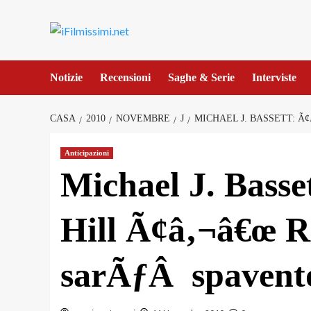
Salta
al
contenuto
Notizie
Recensioni
Saghe & Serie
Interviste
CASA
2010
NOVEMBRE
J
MICHAEL J. BASSETT: Ã
Anticipazioni
Michael J. Basse
Hill Ã¢â‚¬â€œ R
sarÃƒÂ spavent