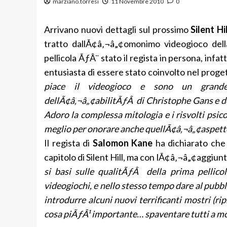
marziano.torresi
11 Novembre 2010
0
Arrivano nuovi dettagli sul prossimo
Silent H
tratto dallÃ¢â‚¬â„¢omonimo videogioco del
pellicola ÃƒÂ¨ stato il regista in persona, infa
entusiasta di essere stato coinvolto nel pro
piace il videogioco e sono un grande 
dellÃ¢â‚¬â„¢abilitÃƒÂ di Christophe Gans e d
Adoro la complessa mitologia e i risvolti psi
meglio per onorare anche quellÃ¢â‚¬â„¢aspett
Il regista di
Salomon Kane
ha dichiarato che 
capitolo di Silent Hill, ma con lÃ¢â‚¬â„¢aggiunt
si basi sulle qualitÃƒÂ della prima pellicol
videogiochi, e nello stesso tempo dare al pubbl
introdurre alcuni nuovi terrificanti mostri (ri
cosa piÃƒÂ¹ importante… spaventare tutti a m