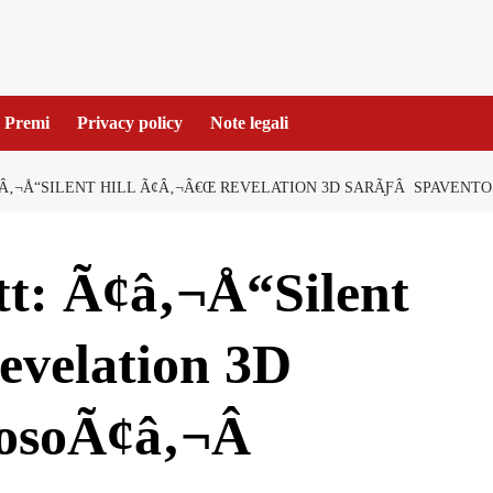
Premi
Privacy policy
Note legali
¢Â‚¬Å“SILENT HILL Ã¢Â‚¬Â€Œ REVELATION 3D SARÃƑÂ SPAVENTO
tt: Ã¢â‚¬Å“Silent
evelation 3D
osoÃ¢â‚¬Â