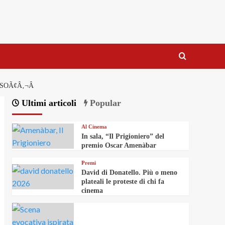
SOÃ¢Â‚¬Â
Ultimi articoli
Popular
Al Cinema
In sala, “Il Prigioniero” del
premio Oscar Amenàbar
Premi
David di Donatello. Più o meno
plateali le proteste di chi fa
cinema