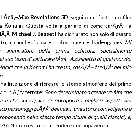
ill Ã¢â‚¬â€œ Revelations 3D
, seguito del fortunato film
la
Konami
. Questa volta a parlare di come sarÃƒÂ la
ttiÃ‚Â
Michael J. Bassett
ha dichiarato non solo di essere
getto, ma anche di amare profondamente il videogames:
Mi
ammiratore della prima pellicola, specialmente
el suo team di catturare lÃ¢â‚¬â„¢aspetto di quel mondo.
cologici che la Konami ha creato, cosÃƒÂ¬ farÃƒÂ² del mio
o
.
ha intenzione di ricreare le stesse atmosfere del primo
a di piÃƒÂ¹ terrore:
Sono determinato a creare un film che
a e che sia capace di riproporre i migliori aspetti dei
ico personaggi piÃƒÂ¹ delineati, una storia coinvolgente e
proponendo nello stesso tempo alcuni di quelli classici) e,
orte
. Non ci resta che attendere con impazienza.