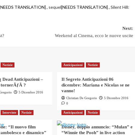
[NEEDS TRANSLATION] ,
sequel
[NEEDS TRANSLATION] ,
Silent Hill:
Next:
st?
Weekend al Cinema, ecco le nuove uscite
Notizie
Anticipazioni
Notizie
 Dead Anticipazioni –
Il Segreto Anticipazioni 06
 tornerÃƒÂ ?
dicembre: Mariana e Nicolas se ne
vanno!
 Gregorio
5 Dicembre 2016
Christian De Gregorio
5 Dicembre 2016
0
Interviste
Notizie
Anticipazioni
Notizie
ne: “Il nuovo film
Disney, doppio annuncio: “Mulan” e
ambolesco e dinamico”
“Winnie the Pooh” in live action