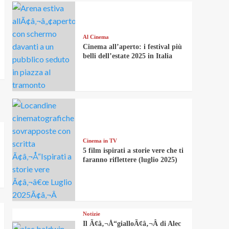
Al Cinema
Cinema all’aperto: i festival più
belli dell’estate 2025 in Italia
Cinema in TV
5 film ispirati a storie vere che ti
faranno riflettere (luglio 2025)
Notizie
Il Ã¢â‚¬Å“gialloÃ¢â‚¬Â di Alec