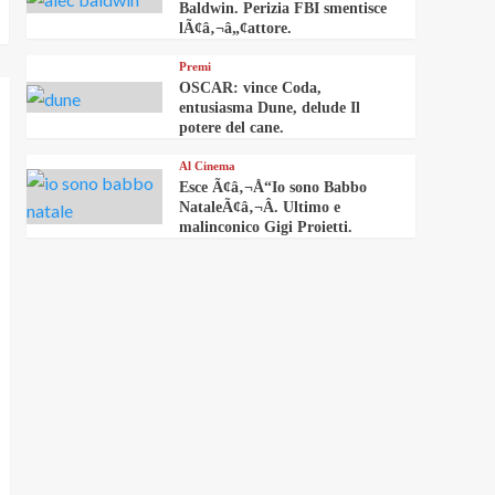
Baldwin. Perizia FBI smentisce
lÃ¢â‚¬â„¢attore.
Premi
OSCAR: vince Coda,
entusiasma Dune, delude Il
potere del cane.
Al Cinema
Esce Ã¢â‚¬Å“Io sono Babbo
NataleÃ¢â‚¬Â. Ultimo e
malinconico Gigi Proietti.