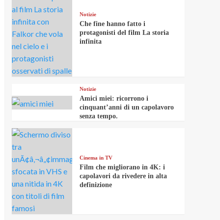
Notizie
Che fine hanno fatto i
protagonisti del film La storia
infinita
Notizie
Amici miei: ricorrono i
cinquant’anni di un capolavoro
senza tempo.
Cinema in TV
Film che migliorano in 4K: i
capolavori da rivedere in alta
definizione