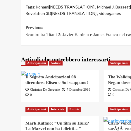
Tags:
konami
[NEEDS TRANSLATION] ,
Michael J. Bassett
Revelation 3D
[NEEDS TRANSLATION] ,
videogames
Post
Previous:
Scontro tra Titani 2: Javier Bardem e James Franco nel ca
navigation
Articoli che potrebbero interessarti
Anticipazioni
Notizie
Anticipazioni
Il Segreto Anticipazioni 08
The Walking
dicembre: Eliseo e Sol scappano!
Negan dove
Christian De Gregorio
7 Dicembre 2016
Christian De
0
0
Anticipazioni
Interviste
Notizie
Anticipazioni
Mark Ruffalo: “Un film su Hulk?
Carlo Verdo
La Marvel non ha i diritti…”
sarÃƒÂ roc