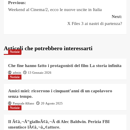
Post
Previous:
Weekend al Cinema/2, ecco le nuove uscite in Italia
navigation
Next:
X Files 3 ai nastri di partenza?
Articoli che potrebbero interessarti
Notizie
Che fine hanno fatto i protagonisti del film La storia infinita
admin
13 Gennaio 2026
Notizie
Amici miei: ricorrono i cinquant’anni di un capolavoro
senza tempo.
Pasquale Alfano
20 Agosto 2025
Notizie
Il Ã¢â‚¬Å“gialloÃ¢â‚¬Â di Alec Baldwin. Perizia FBI
smentisce lÃ¢â‚¬â„¢attore.