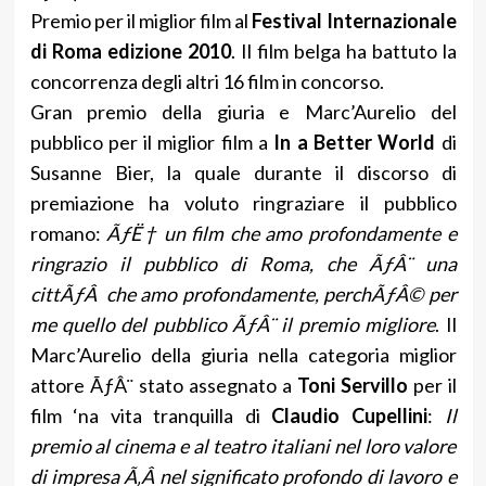
Premio per il miglior film al
Festival Internazionale
di Roma edizione 2010
. Il film belga ha battuto la
concorrenza degli altri 16 film in concorso.
Gran premio della giuria e Marc’Aurelio del
pubblico per il miglior film a
In a Better World
di
Susanne Bier, la quale durante il discorso di
premiazione ha voluto ringraziare il pubblico
romano:
ÃƒË† un film che amo profondamente e
ringrazio il pubblico di Roma, che ÃƒÂ¨ una
cittÃƒÂ che amo profondamente, perchÃƒÂ© per
me quello del pubblico ÃƒÂ¨ il premio migliore
. Il
Marc’Aurelio della giuria nella categoria miglior
attore ÃƒÂ¨ stato assegnato a
Toni Servillo
per il
film ‘na vita tranquilla di
Claudio Cupellini
:
Il
premio al cinema e al teatro italiani nel loro valore
di impresa Ã‚Â nel significato profondo di lavoro e