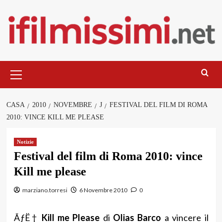
Salta
al
contenuto
Menu
principale
CASA
2010
NOVEMBRE
J
FESTIVAL DEL FILM DI ROMA
2010: VINCE KILL ME PLEASE
Notizie
Festival del film di Roma 2010: vince
Kill me please
marziano.torresi
6 Novembre 2010
0
ÃƒË†
Kill me Please
di
Olias Barco
a vincere il