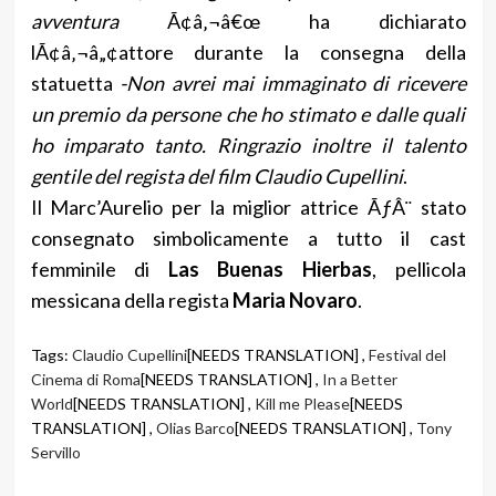
avventura
Ã¢â‚¬â€œ ha dichiarato
lÃ¢â‚¬â„¢attore durante la consegna della
statuetta
-Non avrei mai immaginato di ricevere
un premio da persone che ho stimato e dalle quali
ho imparato tanto. Ringrazio inoltre il talento
gentile del regista del film Claudio Cupellini
.
Il Marc’Aurelio per la miglior attrice ÃƒÂ¨ stato
consegnato simbolicamente a tutto il cast
femminile di
Las Buenas Hierbas
, pellicola
messicana della regista
Maria Novaro
.
Tags:
Claudio Cupellini
[NEEDS TRANSLATION] ,
Festival del
Cinema di Roma
[NEEDS TRANSLATION] ,
In a Better
World
[NEEDS TRANSLATION] ,
Kill me Please
[NEEDS
TRANSLATION] ,
Olias Barco
[NEEDS TRANSLATION] ,
Tony
Servillo