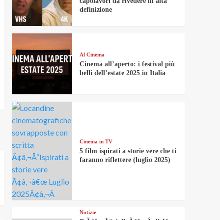
capolavori da rivedere in alta
definizione
Al Cinema
Cinema all’aperto: i festival più
belli dell’estate 2025 in Italia
Cinema in TV
5 film ispirati a storie vere che ti
faranno riflettere (luglio 2025)
Notizie