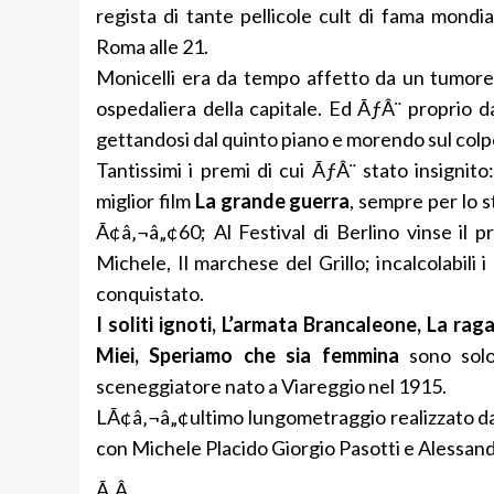
regista di tante pellicole cult di fama mond
Roma alle 21.
Monicelli era da tempo affetto da un tumore 
ospedaliera della capitale. Ed ÃƒÂ¨ proprio dal
gettandosi dal quinto piano e morendo sul colp
Tantissimi i premi di cui ÃƒÂ¨ stato insignit
miglior film
La grande guerra
, sempre per lo 
Ã¢â‚¬â„¢60; Al Festival di Berlino vinse il p
Michele, Il marchese del Grillo; incalcolabil
conquistato.
I soliti ignoti, L’armata Brancaleone, La ra
Miei, Speriamo che sia femmina
sono solo
sceneggiatore nato a Viareggio nel 1915.
LÃ¢â‚¬â„¢ultimo lungometraggio realizzato d
con Michele Placido Giorgio Pasotti e Alessan
Ã‚Â