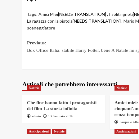
Tags:
Amici Miei
[NEEDS TRANSLATION] ,
I soliti ignoti
[N
La ragazza con la pistola
[NEEDS TRANSLATION] ,
Mario Mo
sceneggiatore
Post
Previous:
Box Office Italia: stabile Harry Potter, bene A Natale mi 
navigation
Articoli che potrebbero interessarti
Notizie
Notizie
Che fine hanno fatto i protagonisti
Amici miei:
del film La storia infinita
cinquant’an
senza tempo
admin
13 Gennaio 2026
Pasquale Alf
Anticipazioni
Notizie
Anticipazioni