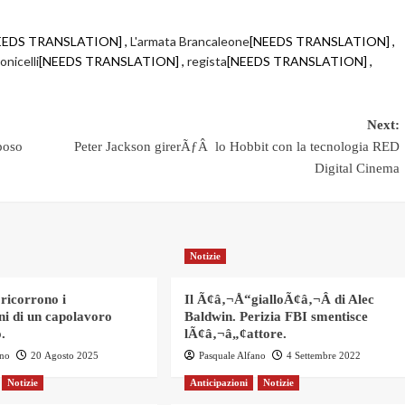
EEDS TRANSLATION] ,
L'armata Brancaleone
[NEEDS TRANSLATION] ,
nicelli
[NEEDS TRANSLATION] ,
regista
[NEEDS TRANSLATION] ,
Next:
sposo
Peter Jackson girerÃƒÂ lo Hobbit con la tecnologia RED
Digital Cinema
Notizie
 ricorrono i
Il Ã¢â‚¬Å“gialloÃ¢â‚¬Â di Alec
ni di un capolavoro
Baldwin. Perizia FBI smentisce
.
lÃ¢â‚¬â„¢attore.
ano
20 Agosto 2025
Pasquale Alfano
4 Settembre 2022
Notizie
Anticipazioni
Notizie