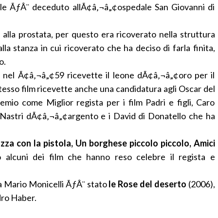
iale ÃƒÂ¨ deceduto allÃ¢â‚¬â„¢ospedale San Giovanni di
alla prostata, per questo era ricoverato nella struttura
la stanza in cui ricoverato che ha deciso di farla finita,
o.
o: nel Ã¢â‚¬â„¢59 ricevette il leone dÃ¢â‚¬â„¢oro per il
stesso film ricevette anche una candidatura agli Oscar del
remio come Miglior regista per i film Padri e figli, Caro
i i Nastri dÃ¢â‚¬â„¢argento e i David di Donatello che ha
gazza con la pistola, Un borghese piccolo piccolo, Amici
 alcuni dei film che hanno
reso celebre il regista e
a Mario Monicelli ÃƒÂ¨ stato
le Rose del deserto
(2006),
dro Haber.