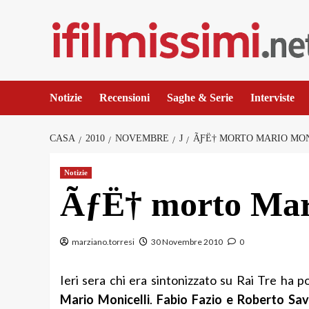
Salta
al
contenuto
Notizie
Recensioni
Saghe & Serie
Interviste
CASA
2010
NOVEMBRE
J
ÃƑË† MORTO MARIO MO
Notizie
ÃƒË† morto Mari
marziano.torresi
30 Novembre 2010
0
Ieri sera chi era sintonizzato su Rai Tre ha p
Mario Monicelli
.
Fabio Fazio e Roberto Sav