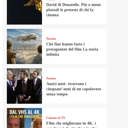
David di Donatello. Più o meno
plateali le proteste di chi fa
cinema
Notizie
Che fine hanno fatto i
protagonisti del film La storia
infinita
Notizie
Amici miei: ricorrono i
cinquant’anni di un capolavoro
senza tempo.
Cinema in TV
Film che migliorano in 4K: i