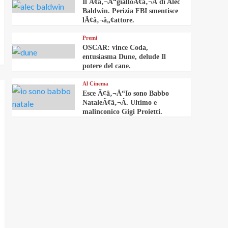
Il Ã¢â‚¬Å“gialloÃ¢â‚¬Â di Alec
Baldwin. Perizia FBI smentisce
lÃ¢â‚¬â„¢attore.
Premi
OSCAR: vince Coda,
entusiasma Dune, delude Il
potere del cane.
Al Cinema
Esce Ã¢â‚¬Å“Io sono Babbo
NataleÃ¢â‚¬Â. Ultimo e
malinconico Gigi Proietti.