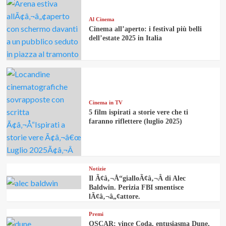
Al Cinema
Cinema all’aperto: i festival più belli
dell’estate 2025 in Italia
Cinema in TV
5 film ispirati a storie vere che ti
faranno riflettere (luglio 2025)
Notizie
Il Ã¢â‚¬Å“gialloÃ¢â‚¬Â di Alec
Baldwin. Perizia FBI smentisce
lÃ¢â‚¬â„¢attore.
Premi
OSCAR: vince Coda, entusiasma Dune,