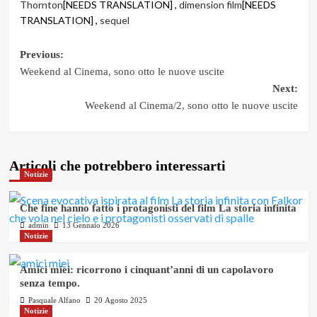
Thornton
[NEEDS TRANSLATION] ,
dimension film
[NEEDS
TRANSLATION] ,
sequel
Post
Previous:
Weekend al Cinema, sono otto le nuove uscite
navigation
Next:
Weekend al Cinema/2, sono otto le nuove uscite
Articoli che potrebbero interessarti
Notizie
Che fine hanno fatto i protagonisti del film La storia infinita
admin
13 Gennaio 2026
Notizie
Amici miei: ricorrono i cinquant’anni di un capolavoro
senza tempo.
Pasquale Alfano
20 Agosto 2025
Notizie