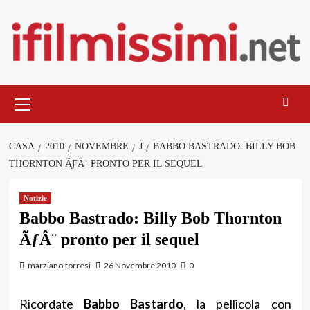
Salta
al
contenuto
Menu
principale
CASA
2010
NOVEMBRE
J
BABBO BASTRADO: BILLY BOB
THORNTON ÃƑÂ¨ PRONTO PER IL SEQUEL
Notizie
Babbo Bastrado: Billy Bob Thornton
ÃƒÂ¨ pronto per il sequel
marziano.torresi
26 Novembre 2010
0
Ricordate
Babbo Bastardo
, la pellicola con