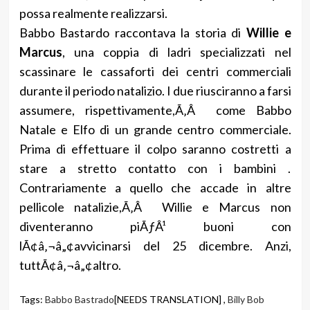
possa realmente realizzarsi.
Babbo Bastardo raccontava la storia di
Willie e
Marcus
, una coppia di ladri specializzati nel
scassinare le cassaforti dei centri commerciali
durante il periodo natalizio. I due riusciranno a farsi
assumere, rispettivamente,Ã‚Â come Babbo
Natale e Elfo di un grande centro commerciale.
Prima di effettuare il colpo saranno costretti a
stare a stretto contatto con i bambini .
Contrariamente a quello che accade in altre
pellicole natalizie,Ã‚Â Willie e Marcus non
diventeranno piÃƒÂ¹ buoni con
lÃ¢â‚¬â„¢avvicinarsi del 25 dicembre. Anzi,
tuttÃ¢â‚¬â„¢altro.
Tags:
Babbo Bastrado
[NEEDS TRANSLATION] ,
Billy Bob