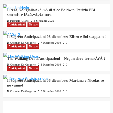
Il Ã¢â‚¬Å“gialloÃ¢â‚¬Â di Alec Baldwin. Perizia FBI
smentisce lÃ¢â‚¬â„¢attore.
Pasquale Alfano
4 Settembre 2022
Anticipazioni
Notizie
Il Segreto Anticipazioni 08 dicembre: Eliseo e Sol scappano!
Christian De Gregorio
7 Dicembre 2016
0
Anticipazioni
Notizie
The Walking Dead Anticipazioni – Negan dove tornerÃƒÂ ?
Christian De Gregorio
5 Dicembre 2016
0
Anticipazioni
Notizie
Il Segreto Anticipazioni 06 dicembre: Mariana e Nicolas se
ne vanno!
Christian De Gregorio
5 Dicembre 2016
0