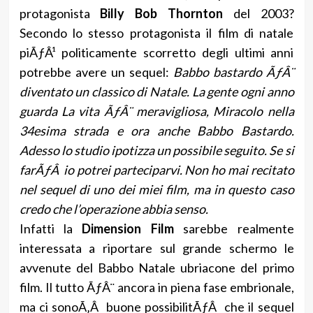
protagonista
Billy Bob Thornton
del 2003?
Secondo lo stesso protagonista il film di natale
piÃƒÂ¹ politicamente scorretto degli ultimi anni
potrebbe avere un sequel:
Babbo bastardo ÃƒÂ¨
diventato un classico di Natale. La gente ogni anno
guarda La vita ÃƒÂ¨ meravigliosa, Miracolo nella
34esima strada e ora anche Babbo Bastardo.
Adesso lo studio ipotizza un possibile seguito. Se si
farÃƒÂ io potrei parteciparvi. Non ho mai recitato
nel sequel di uno dei miei film, ma in questo caso
credo che l’operazione abbia senso.
Infatti la
Dimension Film
sarebbe realmente
interessata a riportare sul grande schermo le
avvenute del Babbo Natale ubriacone del primo
film. Il tutto ÃƒÂ¨ ancora in piena fase embrionale,
ma ci sonoÃ‚Â buone possibilitÃƒÂ che il sequel