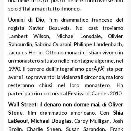
una delle cittÃƒÂ piÃƒÂ¹ belle e controverse non
solo d’Italia ma di tutto il mondo.
Uomini di Dio,
film drammatico francese del
regista Xavier Beauvois. Nel cast troviamo
Lambert Wilson, Michael Lonsdale, Olivier
Rabourdin, Sabrina Ouazani, Philippe Laudenbach,
Jacques Herlin. Ottomo monaci cristiani vivono in
un monastero situato nelle montagne algerine, nel
1990. Il terrore dell’integralismo perÃƒÂ² sta per
avere il sopravvento: la violenza li circonda, ma loro
resteranno chiusi nel loro monastero. Ha
partecipato in concorso al Festival di Cannes 2010.
Wall Street: il denaro non dorme mai,
di
Oliver
Stone,
film drammatico americano. Con
Shia
LaBeouf, Michael Douglas,
Carey Mulligan, Josh
Brolin, Charlie Sheen, Susan Sarandon, Frank