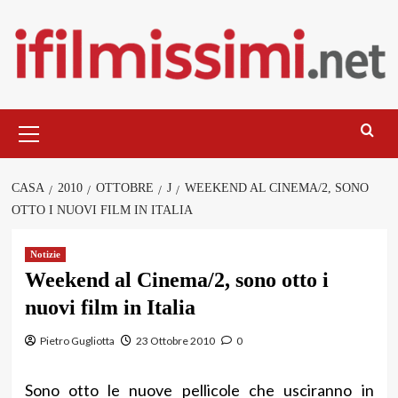
Salta
al
contenuto
Menu
principale
CASA
2010
OTTOBRE
J
WEEKEND AL CINEMA/2, SONO
OTTO I NUOVI FILM IN ITALIA
Notizie
Weekend al Cinema/2, sono otto i
nuovi film in Italia
Pietro Gugliotta
23 Ottobre 2010
0
Sono otto le nuove pellicole che usciranno in