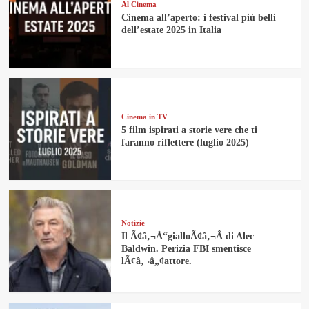
Al Cinema
Cinema all’aperto: i festival più belli
dell’estate 2025 in Italia
Cinema in TV
5 film ispirati a storie vere che ti
faranno riflettere (luglio 2025)
Notizie
Il Ã¢â‚¬Å“gialloÃ¢â‚¬Â di Alec
Baldwin. Perizia FBI smentisce
lÃ¢â‚¬â„¢attore.