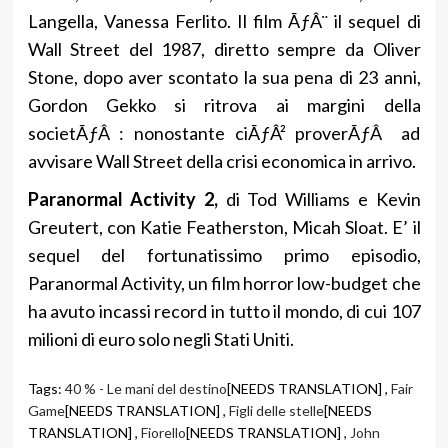
Langella, Vanessa Ferlito. Il film ÃƒÂ¨ il sequel di
Wall Street del 1987, diretto sempre da Oliver
Stone, dopo aver scontato la sua pena di 23 anni,
Gordon Gekko si ritrova ai margini della
societÃƒÂ : nonostante ciÃƒÂ² proverÃƒÂ ad
avvisare Wall Street della crisi economica in arrivo.
Paranormal Activity 2,
di Tod Williams e Kevin
Greutert, con Katie Featherston, Micah Sloat. E’ il
sequel del fortunatissimo primo episodio,
Paranormal Activity, un film horror low-budget che
ha avuto incassi record in tutto il mondo, di cui 107
milioni di euro solo negli Stati Uniti.
Tags:
40 % - Le mani del destino
[NEEDS TRANSLATION] ,
Fair
Game
[NEEDS TRANSLATION] ,
Figli delle stelle
[NEEDS
TRANSLATION] ,
Fiorello
[NEEDS TRANSLATION] ,
John