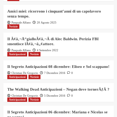
Amici miei: ricorrono i cinquant’anni di un capolavoro
senza tempo.
Pasquale Alfano
20 Agosto 2025
Notizie
Il Ã¢â‚¬Å“gialloÃ¢â‚¬Â di Alec Baldwin. Perizia FBI
smentisce lÃ¢â‚¬â„¢attore.
Pasquale Alfano
4 Settembre 2022
Anticipazioni
Notizie
Il Segreto Anticipazioni 08 dicembre: Eliseo e Sol scappano!
Christian De Gregorio
7 Dicembre 2016
0
Anticipazioni
Notizie
The Walking Dead Anticipazioni – Negan dove tornerÃƒÂ ?
Christian De Gregorio
5 Dicembre 2016
0
Anticipazioni
Notizie
Il Segreto Anticipazioni 06 dicembre: Mariana e Nicolas se
ne vanno!