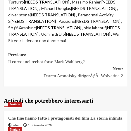
Turturro
[NEEDS TRANSLATION] ,
Massimo Ranieri
[NEEDS
TRANSLATION] ,
Michael Douglas
[NEEDS TRANSLATION] ,
oliver stone
[NEEDS TRANSLATION] ,
Paranormal Activity
2
[NEEDS TRANSLATION] ,
Passione
[NEEDS TRANSLATION] ,
SÃƒÂ©raphine
[NEEDS TRANSLATION] ,
shia labeouf
[NEEDS
TRANSLATION] ,
Uomini di Dio
[NEEDS TRANSLATION] ,
Wall
Street: Il denaro non dorme mai
Post
Previous:
Il corvo: nel reebot forse Mark Wahlberg?
navigation
Next:
Darren Aronofsky dirigerÃƒÂ Wolverine 2
Articoli che potrebbero interessarti
Notizie
Che fine hanno fatto i protagonisti del film La storia infinita
admin
13 Gennaio 2026
Notizie