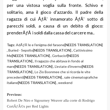
per una vistosa voglia sulla fronte. Schivo e
solitario, ama il gioco d’azzardo. Il padre della
ragazza di cui ÃƒÂ¨ innamorato ÃƒÂ¨ sotto di
parecchi soldi, a causa di un debito di gioco:
prenderÃƒÂ i soldi dalla cassa del carcere ma..
Tags:
AdÃƒÂ¨le e l'enigma del faraone
[NEEDS TRANSLATION]
,
Buried - Sepolto
[NEEDS TRANSLATION] ,
Cattivissimo
Me
[NEEDS TRANSLATION] ,
Gorbaciof
[NEEDS
TRANSLATION] ,
Il ragazzo che abitava in fondo al
mare
[NEEDS TRANSLATION] ,
L'estate d'inverno
[NEEDS
TRANSLATION] ,
Lo Zio Boonmee che si ricorda le vite
precedenti
[NEEDS TRANSLATION] ,
sale cinematografiche
italiane
[NEEDS TRANSLATION] ,
weekend
Post
Previous:
Robert De Niro e Sigourney Weaver alla corte di Rodrigo
navigation
CortÃƒÂ©s per Red Lights