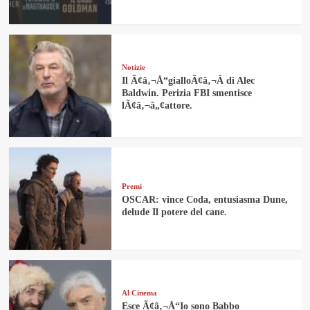
Notizie
Il Ã¢â‚¬Å“gialloÃ¢â‚¬Â di Alec
Baldwin. Perizia FBI smentisce
lÃ¢â‚¬â„¢attore.
Premi
OSCAR: vince Coda, entusiasma Dune,
delude Il potere del cane.
Al Cinema
Esce Ã¢â‚¬Å“Io sono Babbo