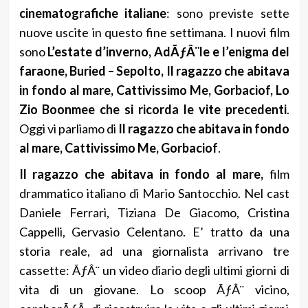
cinematografiche italiane
: sono previste sette
nuove uscite in questo fine settimana. I nuovi film
sono
L’estate d’inverno, AdÃƒÂ¨le e l’enigma del
faraone, Buried – Sepolto, Il ragazzo che abitava
in fondo al mare, Cattivissimo Me, Gorbaciof, Lo
Zio Boonmee che si ricorda le vite precedenti
.
Oggi vi parliamo di
Il ragazzo che abitava in fondo
al mare, Cattivissimo Me, Gorbaciof
.
Il ragazzo che abitava in fondo al mare,
film
drammatico italiano di Mario Santocchio. Nel cast
Daniele Ferrari, Tiziana De Giacomo, Cristina
Cappelli, Gervasio Celentano. E’ tratto da una
storia reale, ad una giornalista arrivano tre
cassette: ÃƒÂ¨ un video diario degli ultimi giorni di
vita di un giovane. Lo scoop ÃƒÂ¨ vicino,