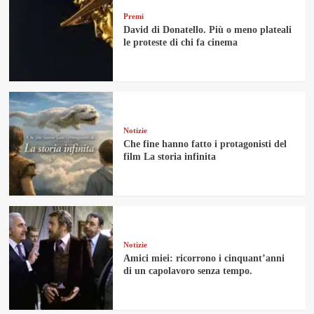
Premi
David di Donatello. Più o meno plateali
le proteste di chi fa cinema
Notizie
Che fine hanno fatto i protagonisti del
film La storia infinita
Notizie
Amici miei: ricorrono i cinquant’anni
di un capolavoro senza tempo.