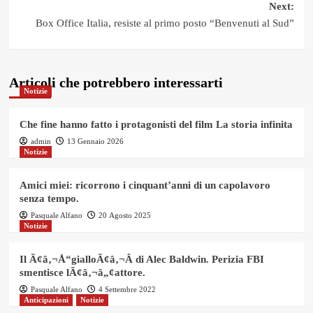
Next:
Box Office Italia, resiste al primo posto “Benvenuti al Sud”
Articoli che potrebbero interessarti
Notizie
Che fine hanno fatto i protagonisti del film La storia infinita
admin
13 Gennaio 2026
Notizie
Amici miei: ricorrono i cinquant’anni di un capolavoro
senza tempo.
Pasquale Alfano
20 Agosto 2025
Notizie
Il Ã¢â‚¬Å“gialloÃ¢â‚¬Â di Alec Baldwin. Perizia FBI
smentisce lÃ¢â‚¬â„¢attore.
Pasquale Alfano
4 Settembre 2022
Anticipazioni
Notizie