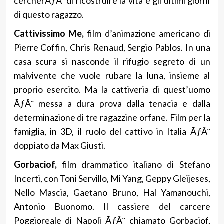
cercherÃƒÂ di ricostruire la vita e gli ultimi giorni
di questo ragazzo.
Cattivissimo Me,
film d’animazione americano di
Pierre Coffin, Chris Renaud, Sergio Pablos. In una
casa scura si nasconde il rifugio segreto di un
malvivente che vuole rubare la luna, insieme al
proprio esercito. Ma la cattiveria di quest’uomo
ÃƒÂ¨ messa a dura prova dalla tenacia e dalla
determinazione di tre ragazzine orfane. Film per la
famiglia, in 3D, il ruolo del cattivo in Italia ÃƒÂ¨
doppiato da Max Giusti.
Gorbaciof,
film drammatico italiano di Stefano
Incerti, con Toni Servillo, Mi Yang, Geppy Gleijeses,
Nello Mascia, Gaetano Bruno, Hal Yamanouchi,
Antonio Buonomo. Il cassiere del carcere
Poggioreale di Napoli ÃƒÂ¨ chiamato Gorbaciof,