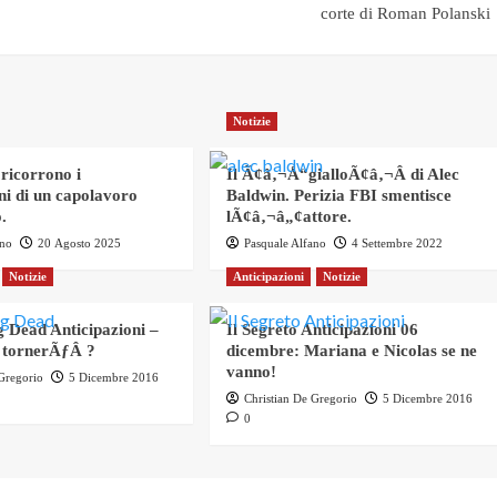
corte di Roman Polanski
Notizie
 ricorrono i
Il Ã¢â‚¬Å“gialloÃ¢â‚¬Â di Alec
ni di un capolavoro
Baldwin. Perizia FBI smentisce
.
lÃ¢â‚¬â„¢attore.
ano
20 Agosto 2025
Pasquale Alfano
4 Settembre 2022
Notizie
Anticipazioni
Notizie
 Dead Anticipazioni –
Il Segreto Anticipazioni 06
 tornerÃƒÂ ?
dicembre: Mariana e Nicolas se ne
vanno!
 Gregorio
5 Dicembre 2016
Christian De Gregorio
5 Dicembre 2016
0