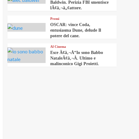
Baldwin. Perizia FBI smentisce
lÃ¢â‚¬â„¢attore.
Premi
OSCAR: vince Coda,
entusiasma Dune, delude Il
potere del cane.
Al Cinema
Esce Ã¢â‚¬Å“Io sono Babbo
NataleÃ¢â‚¬Â. Ultimo e
malinconico Gigi Proietti.