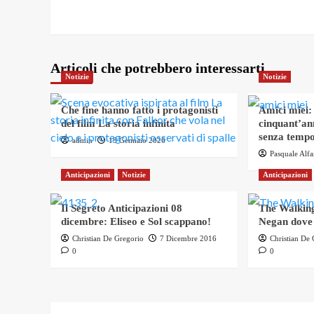
navigation
Articoli che potrebbero interessarti
Notizie
Notizie
Che fine hanno fatto i protagonisti
Amici miei:
del film La storia infinita
cinquant’an
senza tempo
admin
13 Gennaio 2026
Pasquale Alf
Anticipazioni
Notizie
Anticipazioni
Il Segreto Anticipazioni 08
The Walking
dicembre: Eliseo e Sol scappano!
Negan dove
Christian De Gregorio
7 Dicembre 2016
Christian De
0
0