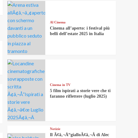
Al Cinema
Cinema all’aperto: i festival più
belli dell’estate 2025 in Italia
Cinema in TV
5 film ispirati a storie vere che ti
faranno riflettere (luglio 2025)
Notizie
Il Ã¢â‚¬Å“gialloÃ¢â‚¬Â di Alec