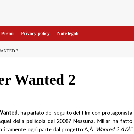
Premi
Privacy policy
Note legali
WANTED 2
per Wanted 2
Wanted
, ha parlato del seguito del film con protagonista
equel della pellicola del 2008? Nessuna. Millar ha fatto
praticamente ogni parte dal progetto:Ã‚Â
Wanted 2 ÃƒÂ¨