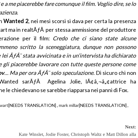
 a me piacerebbe fare comunque il film. Voglio dire, se lo
azienza
.
in
Wanted 2
, nei mesi scorsi si dava per certa la presenza
wart ma in realtÃƒÂ per stessa ammissione del produttore
razione per il film:
Credo che ci siano state alcune
mmeno scritto la sceneggiatura, dunque non possono
lei ÃƒÂ¨ stata avvicinata e in un’intervista ha dichiarato
he gli piacerebbe lavorare con tutte queste persone come
ov
… Ma per ora ÃƒÂ¨ solo speculazione.
Di sicuro chi non
Wanted sarÃƒÂ Agelina Jolie, lÃ¢â‚¬â„¢attrice ha
e le chiedevano se sarebbe riapparsa nei panni di Fox.
ewart
[NEEDS TRANSLATION] ,
mark millar
[NEEDS TRANSLATION] ,
Next:
Kate Winslet, Jodie Foster, Christoph Waltz e Matt Dillon alla