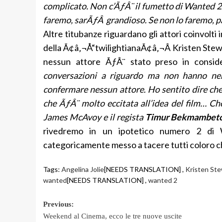
complicato. Non c’ÃƒÂ¨ il fumetto di Wanted 2 e
faremo, sarÃƒÂ grandioso. Se non lo faremo, p
Altre titubanze riguardano gli attori coinvolti 
della Ã¢â‚¬Å“twilightianaÃ¢â‚¬Â Kristen Ste
nessun attore ÃƒÂ¨ stato preso in conside
conversazioni a riguardo ma non hanno ne
confermare nessun attore. Ho sentito dire che 
che ÃƒÂ¨ molto eccitata all’idea del film… C
James McAvoy e il regista
Timur Bekmambet
rivedremo in un ipotetico numero 2 di 
categoricamente messo a tacere tutti coloro ch
Tags:
Angelina Jolie
[NEEDS TRANSLATION] ,
Kristen St
wanted
[NEEDS TRANSLATION] ,
wanted 2
Post
Previous:
Weekend al Cinema, ecco le tre nuove uscite