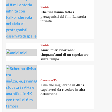
Notizie
Che fine hanno fatto i
protagonisti del film La storia
infinita
Notizie
Amici miei: ricorrono i
cinquant’anni di un capolavoro
senza tempo.
Cinema in TV
Film che migliorano in 4K: i
capolavori da rivedere in alta
definizione