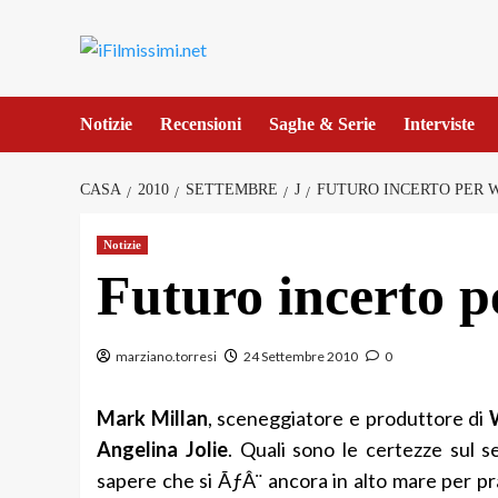
Salta
al
contenuto
Notizie
Recensioni
Saghe & Serie
Interviste
CASA
2010
SETTEMBRE
J
FUTURO INCERTO PER 
Notizie
Futuro incerto 
marziano.torresi
24 Settembre 2010
0
Mark Millan
, sceneggiatore e produttore di
Angelina Jolie
. Quali sono le certezze sul s
sapere che si ÃƒÂ¨ ancora in alto mare per 